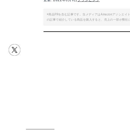
更新: 2022年3月9日
グランピング
※商品PRを含む記事です。当メディアはAmazonアソシ
の記事で紹介している商品を購入すると、売上の一部が弊社
目次