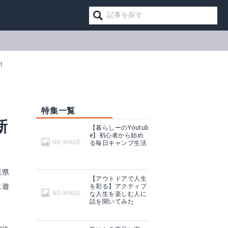
！
特集一覧
新
【暮らしーのYoutub
e】初心者から始め
る毎日キャンプ生活
葉県
【アウトドアで人生
に遊
を彩る】アクティブ
な人生を楽しむ人に
話を聞いてみた