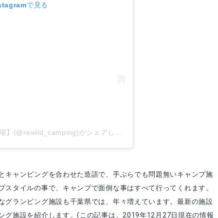
tagramで見る
REWILD【女性のためのグランピング場】(@rewild_camping)がシェアした投稿
-
2019年 7月月30日午後
とキャンピングを合わせた造語で、手ぶらでも問題無いキャンプ施
プスタイルの事で、キャンプで面倒な事はすべて行ってくれます。
なグランピング施設も千葉県では、年々増えています。最新の施設
グ施設を紹介します。(この記事は、2019年12月27日現在の情報