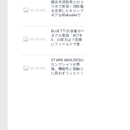
横浜市消防局とのコ
ラボで実現！消防服
を活用したキャンプ
ギアをMakuakeで予
約販売開始！
BLUETTI大容量ポー
タブル電源「AC18
0」の実力は？実際
にフィールドで使用
した感想をご紹介！
STARK ANGLERSの
ロングシャツが秀
逸。機能性と肌触り
に思わずうっとり！