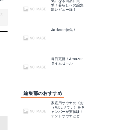
kio
気になる商品に突
撃！暮らし〜の編集
部レビュー録！
ビス
Jackson特集！
毎日更新！Amazon
タイムセール
編集部のおすすめ
家庭用サウナの《お
うちDEサウナ》をキ
ャンパーが実体験！
テントサウナとどこ
が違う？