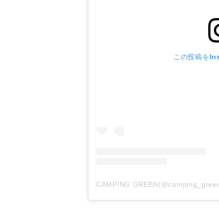
この投稿をIns
CAMPING GREEN(@camping_g