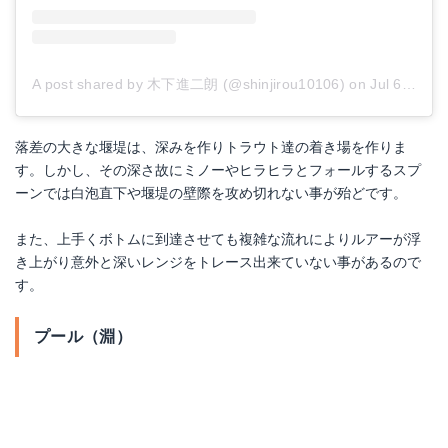
A post shared by 木下進二朗 (@shinjirou10106)
on
Jul 6, 2017 at 6:03am PDT
落差の大きな堰堤は、深みを作りトラウト達の着き場を作りま
す。しかし、その深さ故にミノーやヒラヒラとフォールするスプ
ーンでは白泡直下や堰堤の壁際を攻め切れない事が殆どです。
また、上手くボトムに到達させても複雑な流れによりルアーが浮
き上がり意外と深いレンジをトレース出来ていない事があるので
す。
プール（淵）