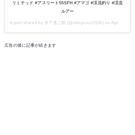
リミテッド #アスリート55SFH #アマゴ #渓流釣り #渓流
ルアー
A post shared by
木下進二朗
(@shinjirou10106) on
Apr 15, 2019 at 11:56pm PDT
広告の後に記事が続きます