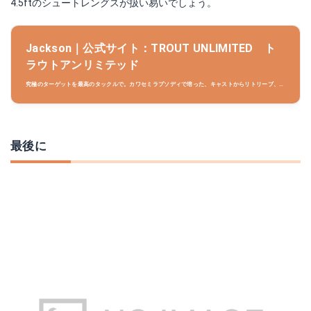
4.5ftのシュートレングスが扱い易いでしょう。
Jackson｜公式サイト：TROUT UNLIMITED ト
ラウトアンリミテッド
究極のターゲットを最高のタックルで。カワセミラプソディで培った、キャストからリトリーブ、そ
してファイトの一連の動きをスムースに行える、数値では表せない「気持ちいい使用感」そのまま
に、魚の「乗りやすさ」をプラス。
最後に