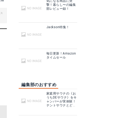
れ猫
気になる商品に突
撃！暮らし〜の編集
部レビュー録！
ビス
Jackson特集！
毎日更新！Amazon
タイムセール
編集部のおすすめ
家庭用サウナの《お
うちDEサウナ》をキ
ャンパーが実体験！
テントサウナとどこ
が違う？