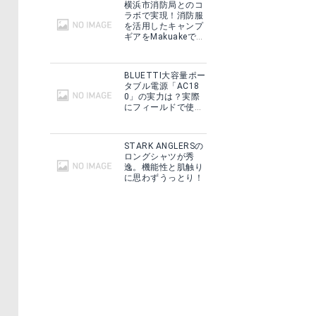
横浜市消防局とのコ
ラボで実現！消防服
を活用したキャンプ
ギアをMakuakeで予
約販売開始！
BLUETTI大容量ポー
タブル電源「AC18
0」の実力は？実際
にフィールドで使用
した感想をご紹介！
STARK ANGLERSの
ロングシャツが秀
逸。機能性と肌触り
に思わずうっとり！