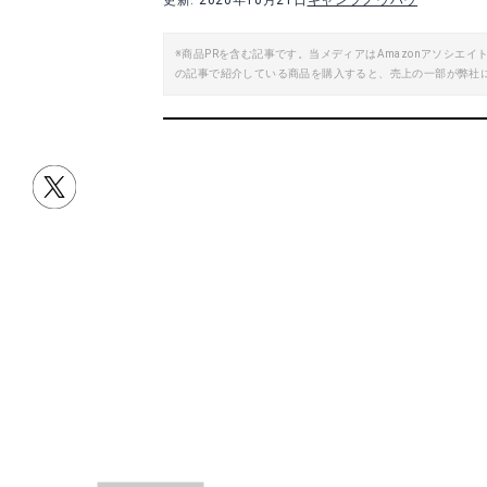
更新: 2020年10月21日
キャンプノウハウ
※商品PRを含む記事です。当メディアはAmazonアソシ
の記事で紹介している商品を購入すると、売上の一部が弊社
目次