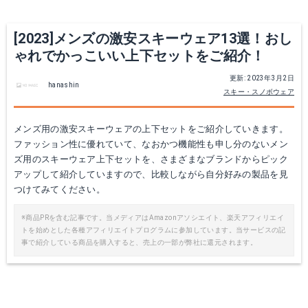
Yahoo!ショッピングで見る
Yahoo!ショッピングで見る
[2023]メンズの激安スキーウェア13選！おし
ゃれでかっこいい上下セットをご紹介！
更新: 2023年3月2日
hanashin
スキー・スノボウェア
メンズ用の激安スキーウェアの上下セットをご紹介していきます。
ファッション性に優れていて、なおかつ機能性も申し分のないメン
ズ用のスキーウェア上下セットを、さまざまなブランドからピック
アップして紹介していますので、比較しながら自分好みの製品を見
ONS92522
ONYONE(オンヨネ)ONS93520
つけてみてください。
Amazonで詳細を見る
Amazonで詳細を見る
※商品PRを含む記事です。当メディアはAmazonアソシエイト、楽天アフィリエイ
トを始めとした各種アフィリエイトプログラムに参加しています。当サービスの記
事で紹介している商品を購入すると、売上の一部が弊社に還元されます。
楽天で詳細を見る
楽天で詳細を見る
Yahoo!ショッピングで見る
Yahoo!ショッピングで見る