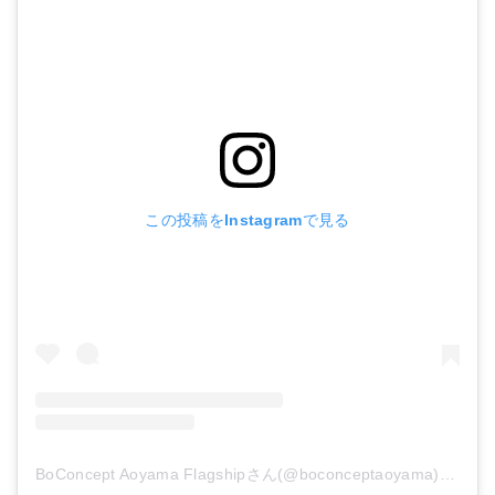
この投稿をInstagramで見る
BoConcept Aoyama Flagshipさん(@boconceptaoyama)がシェアした投稿