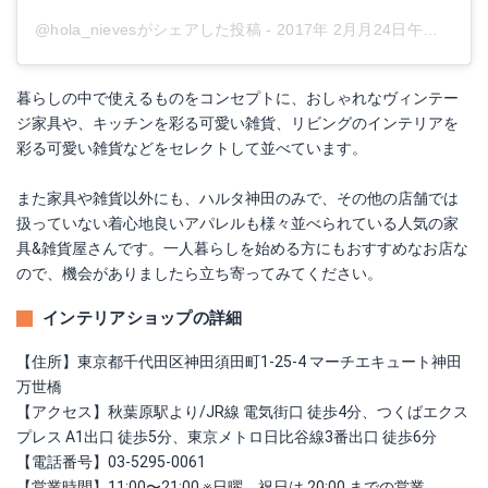
@hola_nievesがシェアした投稿
-
2017年 2月月24日午後5時07分PST
暮らしの中で使えるものをコンセプトに、おしゃれなヴィンテー
ジ家具や、キッチンを彩る可愛い雑貨、リビングのインテリアを
彩る可愛い雑貨などをセレクトして並べています。
また家具や雑貨以外にも、ハルタ神田のみで、その他の店舗では
扱っていない着心地良いアパレルも様々並べられている人気の家
具&雑貨屋さんです。一人暮らしを始める方にもおすすめなお店な
ので、機会がありましたら立ち寄ってみてください。
インテリアショップの詳細
【住所】東京都千代田区神田須田町1-25-4 マーチエキュート神田
万世橋
【アクセス】秋葉原駅より/JR線 電気街口 徒歩4分、つくばエクス
プレス A1出口 徒歩5分、東京メトロ日比谷線3番出口 徒歩6分
【電話番号】03-5295-0061
【営業時間】11:00〜21:00 ※日曜、祝日は 20:00 までの営業