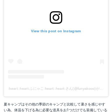
Smartree 冷風機
2WAY 携帯扇風機 卓上扇風機
Amazonで詳細を見る
Amazonで詳細を見る
View this post on Instagram
楽天で詳細を見る
楽天で詳細を見る
Yahoo!ショッピングで見る
Yahoo!ショッピングで見る
:heart:︎:heart:︎ふにゃこ:heart:︎:heart:︎さん(@funyakooo)がシェアした投稿
夏キャンプはその他の季節のキャンプと比較して暑さを感じやす
Keynice USB扇風機
い為、体温を下げる為に必要な道具をお1つだけでも装備している