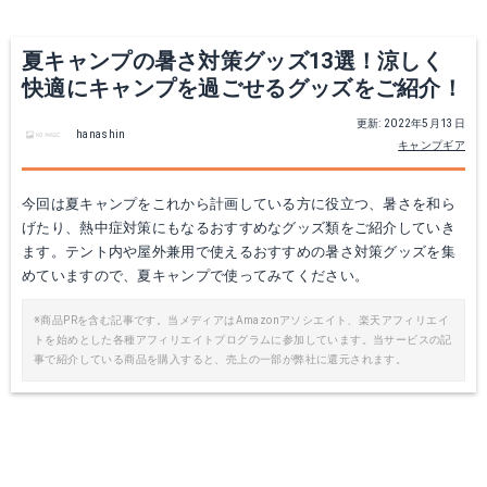
Yahoo!ショッピングで見る
Yahoo!ショッピングで見る
夏キャンプの暑さ対策グッズ13選！涼しく
快適にキャンプを過ごせるグッズをご紹介！
更新: 2022年5月13日
hanashin
キャンプギア
今回は夏キャンプをこれから計画している方に役立つ、暑さを和ら
げたり、熱中症対策にもなるおすすめなグッズ類をご紹介していき
ます。テント内や屋外兼用で使えるおすすめの暑さ対策グッズを集
めていますので、夏キャンプで使ってみてください。
evaLIGHT Plus
Q-max0.542 枕カバー
※商品PRを含む記事です。当メディアはAmazonアソシエイト、楽天アフィリエイ
トを始めとした各種アフィリエイトプログラムに参加しています。当サービスの記
Amazonで詳細を見る
Amazonで詳細を見る
事で紹介している商品を購入すると、売上の一部が弊社に還元されます。
楽天で詳細を見る
楽天で詳細を見る
Yahoo!ショッピングで見る
Yahoo!ショッピングで見る