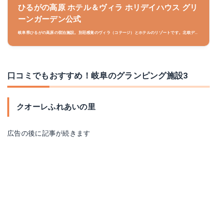
ひるがの高原 ホテル＆ヴィラ ホリデイハウス グリ
ーンガーデン公式
岐阜県ひるがの高原の宿泊施設。別荘感覚のヴィラ（コテージ）とホテルのリゾートです。北欧デザ
インでのくつろぎのひと時をお楽しみ下さい。白川郷、飛騨高山、郡上八幡の観光、テニス、スキ
ー、ゴルフにも。
口コミでもおすすめ！岐阜のグランピング施設3
クオーレふれあいの里
広告の後に記事が続きます