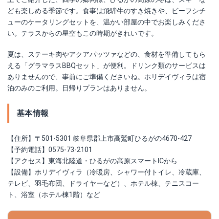
ども楽しめる季節です。食事は飛騨牛のすき焼きや、ビーフシチ
ューのケータリングセットを、温かい部屋の中でお楽しみくださ
い。テラスからの星空もこの時期がきれいです。
夏は、ステーキ肉やアクアパッツァなどの、食材を準備してもら
える「グラマラスBBQセット」が便利。ドリンク類のサービスは
ありませんので、事前にご準備くださいね。ホリデイヴィラは宿
泊のみのご利用。日帰りプランはありません。
基本情報
【住所】〒501-5301 岐阜県郡上市高鷲町ひるがの4670-427
【予約電話】0575-73-2101
【アクセス】東海北陸道・ひるがの高原スマートICから
【設備】ホリデイヴィラ（冷暖房、シャワー付トイレ、冷蔵庫、
テレビ、羽毛布団、ドライヤーなど）、ホテル棟、テニスコー
ト、浴室（ホテル棟1階）など