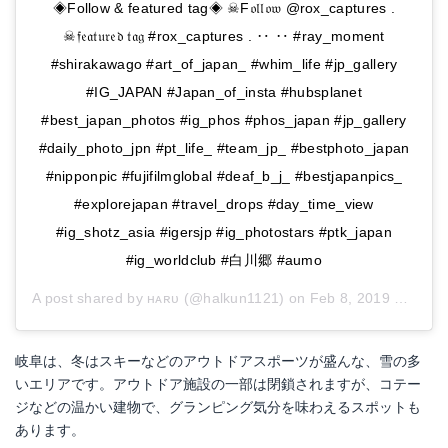
◈Follow & featured tag◈ ☠F𝔬𝔩𝔩𝔬𝔴 @rox_captures .
☠𝔣𝔢𝔞𝔱𝔲𝔯𝔢𝔡 𝔱𝔞𝔤 #rox_captures . ‥ ‥ #ray_moment
#shirakawago #art_of_japan_ #whim_life #jp_gallery
#IG_JAPAN #Japan_of_insta #hubsplanet
#best_japan_photos #ig_phos #phos_japan #jp_gallery
#daily_photo_jpn #pt_life_ #team_jp_ #bestphoto_japan
#nipponpic #fujifilmglobal #deaf_b_j_ #bestjapanpics_
#explorejapan #travel_drops #day_time_view
#ig_shotz_asia #igersjp #ig_photostars #ptk_japan
#ig_worldclub #白川郷 #aumo
A post shared by
ʜᴀʀᴜ
(@halkun1121) on
Feb 8, 2019 at 5:03am PST
岐阜は、冬はスキーなどのアウトドアスポーツが盛んな、雪の多
いエリアです。アウトドア施設の一部は閉鎖されますが、コテー
ジなどの温かい建物で、グランピング気分を味わえるスポットも
あります。