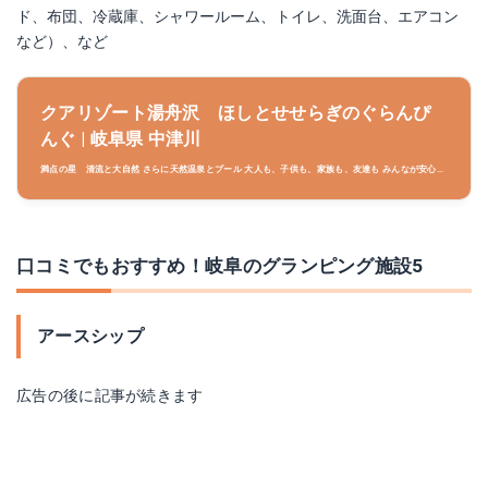
ド、布団、冷蔵庫、シャワールーム、トイレ、洗面台、エアコン
など）、など
クアリゾート湯舟沢 ほしとせせらぎのぐらんぴ
んぐ | 岐阜県 中津川
満点の星 清流と大自然 さらに天然温泉とプール 大人も、子供も、家族も、友達も みんなが安心し
て快適に楽しめる 岐阜県 中津川 湯舟沢クアリゾート 「ほしとせせらぎのぐらんぴんぐ」 へようこ
そ
口コミでもおすすめ！岐阜のグランピング施設5
アースシップ
広告の後に記事が続きます