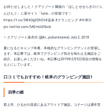
お待たせしました！クアリゾート隣接の「ほしとせせらぎのぐら
んぴんぐ」に新サイト「luna」の登場です！
https://t.co/3WA3gSDh55
#温泉
#グランピング
#中津川
pic.twitter.com/5AEmUd5bsb
— クアリゾート湯舟沢 (@kr_yubunesawa)
July 2, 2018
夏になるとキャンプ本番。本格的なグランピングテントが登場し
ます。本記事では、岐阜でグランピング気分を味わえる施設をご
紹介。お楽しみくださいね。本記事は2019年2月5日現在の情報を
もとにしています。
口コミでもおすすめ！岐阜のグランピング施設1
四季の郷
郡上市、ひるがの高原にあるアウトドア施設。コテージは通年営