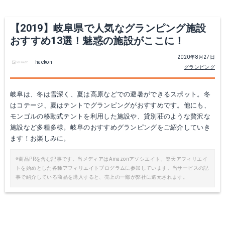
【2019】岐阜県で人気なグランピング施設
おすすめ13選！魅惑の施設がここに！
2020年8月27日
haekon
グランピング
岐阜は、冬は雪深く、夏は高原などでの避暑ができるスポット。冬
はコテージ、夏はテントでグランピングがおすすめです。他にも、
モンゴルの移動式テントを利用した施設や、貸別荘のような贅沢な
施設など多種多様。岐阜のおすすめグランピングをご紹介していき
ます！お楽しみに。
※商品PRを含む記事です。当メディアはAmazonアソシエイト、楽天アフィリエイ
トを始めとした各種アフィリエイトプログラムに参加しています。当サービスの記
事で紹介している商品を購入すると、売上の一部が弊社に還元されます。