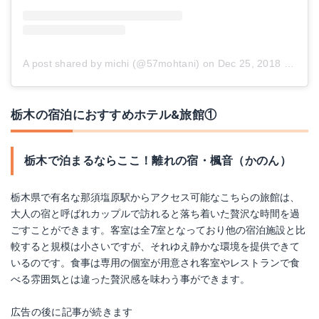
A post shared by michi (@57mohtani)
on
Dec 25, 2018 at 1:39am PST
栃木の宿泊におすすめホテル&旅館①
栃木で泊まるならここ！離れの宿・楓音（かのん）
栃木県で有名な那須塩原駅からアクセス可能なこちらの旅館は、
大人の宿と呼ばれカップルで訪れると落ち着いた贅沢な時間を過
ごすことができます。客室は全7室となっており他の宿泊施設と比
較すると規模は小さいですが、それゆえ静かな環境を提供できて
いるのです。食事は専用の個室が用意され客室やレストランで食
べる雰囲気とは違った贅沢感を味わう事ができます。
広告の後に記事が続きます