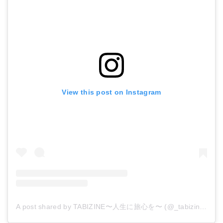
View this post on Instagram
A post shared by TABIZINE〜人生に旅心を〜 (@_tabizine_)
o