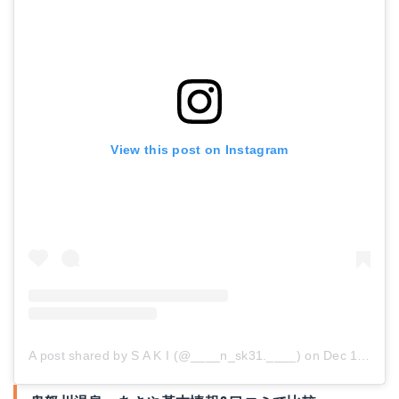
View this post on Instagram
A post shared by S A K I (@____n_sk31.____)
on
Dec 11, 2018 at 8:48am PST