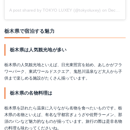
A post shared by TOKYO LUXEY (@tokyoluxey)
on
Dec 23, 2018 at 5:18am PST
栃木県で宿泊する魅力
栃木県は人気観光地が多い
栃木県の人気観光地といえば、日光東照宮を始め、あしかがフラ
ワーパーク、東武ワールドスクエア、鬼怒川温泉など大人から子
供まで楽しめる施設がたくさん揃っています。
栃木県の名物料理は
栃木県を訪れたら温泉に入りながら名物を食べたいものです。栃
木県の名物といえば、有名な宇都宮ぎょうざや佐野ラーメン、那
須のパンなど魅力的なものが揃っています。旅行の際は是非名物
の料理も味わってくださいね。