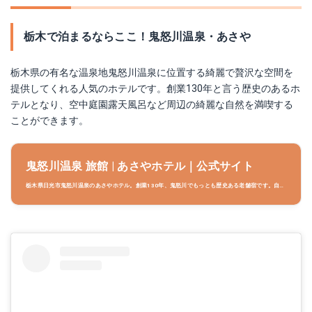
栃木で泊まるならここ！鬼怒川温泉・あさや
栃木県の有名な温泉地鬼怒川温泉に位置する綺麗で贅沢な空間を
提供してくれる人気のホテルです。創業130年と言う歴史のあるホ
テルとなり、空中庭園露天風呂など周辺の綺麗な自然を満喫する
ことができます。
鬼怒川温泉 旅館 | あさやホテル｜公式サイト
栃木県日光市鬼怒川温泉のあさやホテル。創業130年、鬼怒川でもっとも歴史ある老舗宿です。自家
源泉の空中庭園露天風呂や、露天風呂付き客室、100種類以上のブッフェ(バイキング)など存分に楽
しめるホテルです。全ての客室に温泉を引いております。