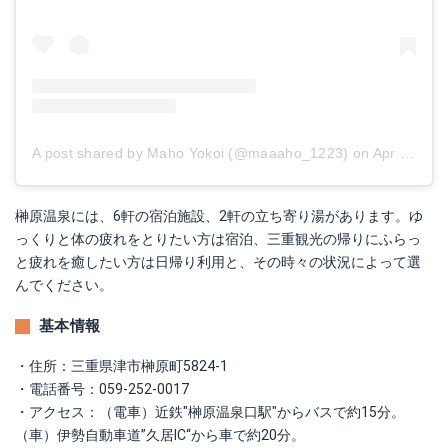
A post shared by Maho Yokoi (@maaaho_1223)
on
Apr 8, 2018 at 5:20am PDT
榊原温泉には、6軒の宿泊施設、2軒の立ち寄り湯があります。ゆ
っくりと体の疲れをとりたい方は宿泊、三重観光の帰りにふらっ
と疲れを癒したい方は日帰り利用と、その時々の状況によって選
んでください。
基本情報
・住所：三重県津市榊原町5824-1
・電話番号：059-252-0017
・アクセス：（電車）近鉄"榊原温泉口駅"からバスで約15分。
（車）伊勢自動車道”久居IC“から車で約20分。