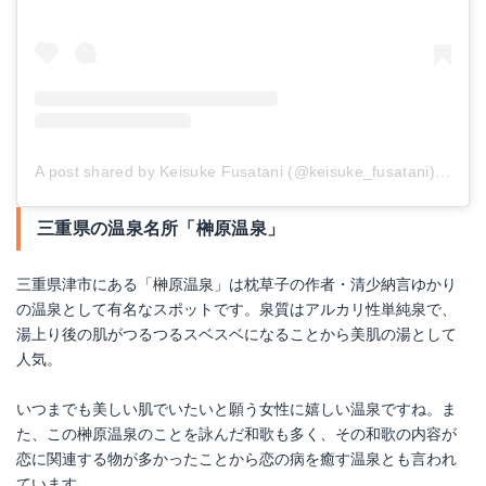
A post shared by Keisuke Fusatani (@keisuke_fusatani)
on
Ma
三重県の温泉名所「榊原温泉」
三重県津市にある「榊原温泉」は枕草子の作者・清少納言ゆかり
の温泉として有名なスポットです。泉質はアルカリ性単純泉で、
湯上り後の肌がつるつるスベスベになることから美肌の湯として
人気。
いつまでも美しい肌でいたいと願う女性に嬉しい温泉ですね。ま
た、この榊原温泉のことを詠んだ和歌も多く、その和歌の内容が
恋に関連する物が多かったことから恋の病を癒す温泉とも言われ
ています。