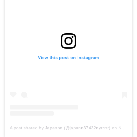
View this post on Instagram
A post shared by Japannn (@japann37432nyrrrrr)
on
Nov 26, 2018 at 2:01pm PST