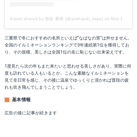
A post shared by 加谷 善幸 (@yoshiyuki_kaya)
on
Nov 10, 2018 at 10:20pm PST
三重県で冬におすすめの名所といえば”なばなの里”は外せません。
全国のイルミネーションランキングで3年連続第1位を獲得してお
り、その規模、美しさは全国1位の名に恥じない出来栄えです。
1度見たら次の年もまた来たいと思わせる美しさがあり、実際に何
度も訪れている人もいるとか。こんな素敵なイルミネーションを
見て非日常を感じ、その後に温泉でゆっくりと浸かれば普段の疲
れも吹き飛んでしまうことでしょう。
基本情報
広告の後に記事が続きます