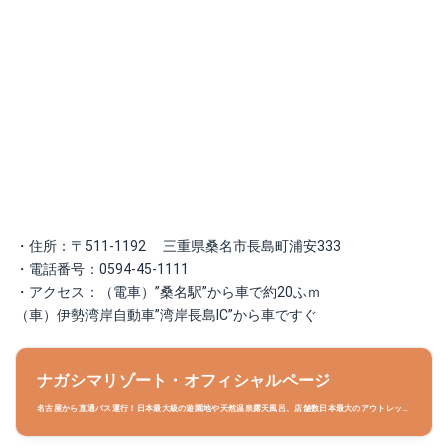
・住所：〒511-1192 三重県桑名市長島町浦安333
・電話番号：0594-45-1111
・アクセス：（電車）”桑名駅”から車で約20ふｍ
（車）伊勢湾岸自動車”湾岸長島IC”から車ですぐ
ナガシマリゾート・オフィシャルページ
名古屋から直通バス運行！日本最大級の遊園地や天然温泉露天風呂、店舗数日本最大のアウトレット
まで揃う子どもから大人まで楽しめるエンターテイメントを集めた一大リゾートは楽しみと感動がい
っぱい！花のテーマパーク「なばなの里」やオフィシャルホテルなどさまざまな表情を持つエリア。
ナガシマリゾート公式ウェブサイトです。