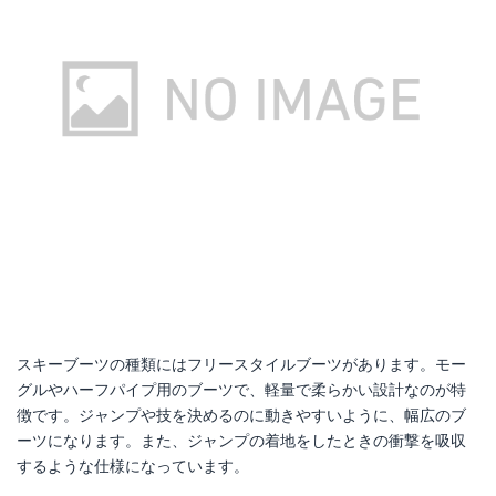
アトミック スキー Backland Ultimate Ski Boot
楽天で詳細を見る
2017-2018LANGE(ラング)スキーブーツ一般スキーヤータイプ「RX100」LBG2100(オリジナルバッグ付)【全国送料無料】
Amazonで詳細を見る
楽天で詳細を見る
スキーブーツの種類にはフリースタイルブーツがあります。モー
グルやハーフパイプ用のブーツで、軽量で柔らかい設計なのが特
徴です。ジャンプや技を決めるのに動きやすいように、幅広のブ
ーツになります。また、ジャンプの着地をしたときの衝撃を吸収
するような仕様になっています。