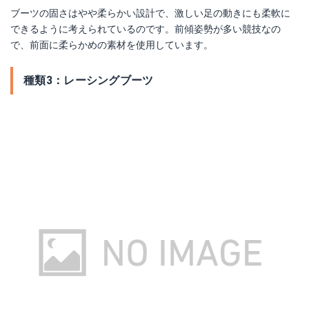
ブーツの固さはやや柔らかい設計で、激しい足の動きにも柔軟に
できるように考えられているのです。前傾姿勢が多い競技なの
で、前面に柔らかめの素材を使用しています。
【18-19 NEWモデル】DALBELLO〔ダルベロ スキーブーツ〕＜2019＞DS AX 90〔アンスラサイト×オレンジ〕【送料無料】
K2〔ケーツー スキーブーツ〕＜2018＞B.F.C. 100 Heat〔BFC 100 ヒート〕【送料無料】
種類3：レーシングブーツ
楽天で詳細を見る
楽天で詳細を見る