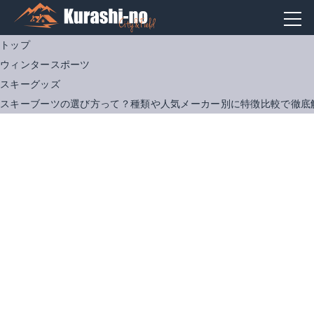
トップ
ウィンタースポーツ
スキーグッズ
スキーブーツの選び方って？種類や人気メーカー別に特徴比較で徹底
NORDICA(ノルディカ) 050F1000 決算 処分 大人用 GPX130 オールマウンテン スキーブーツ【SALE】
Amazonで詳細を見る
楽天で詳細を見る