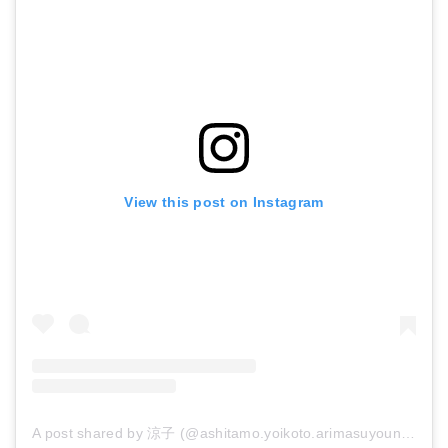
View this post on Instagram
A post shared by 涼子 (@ashitamo.yoikoto.arimasuyouni_)
on