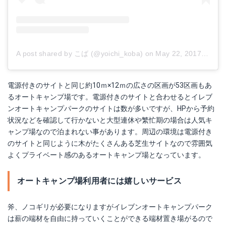
A post shared by こば (@yoichi_koba)
on
May 22, 2017 at 11:26pm PDT
電源付きのサイトと同じ約10ｍ×12ｍの広さの区画が53区画もあ
るオートキャンプ場です。電源付きのサイトと合わせるとイレブ
ンオートキャンプパークのサイトは数が多いですが、HPから予約
状況などを確認して行かないと大型連休や繁忙期の場合は人気キ
ャンプ場なので泊まれない事があります。周辺の環境は電源付き
のサイトと同じように木がたくさんある芝生サイトなので雰囲気
よくプライベート感のあるオートキャンプ場となっています。
オートキャンプ場利用者には嬉しいサービス
斧、ノコギリが必要になりますがイレブンオートキャンプパーク
は薪の端材を自由に持っていくことができる端材置き場がるので