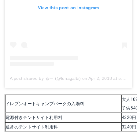
View this post on Instagram
A post shared by るー (@lunagalbi)
on
Apr 2, 2018 at 5:33pm PDT
大人10
イレブンオートキャンプパークの入場料
子供54
電源付きテントサイト利用料
4320
通常のテントサイト利用料
3240