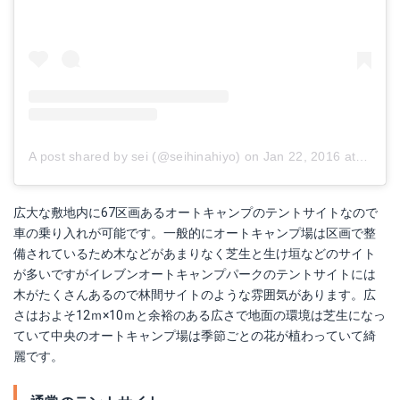
A post shared by sei (@seihinahiyo)
on
Jan 22, 2016 at 10:42pm PST
広大な敷地内に67区画あるオートキャンプのテントサイトなので
車の乗り入れが可能です。一般的にオートキャンプ場は区画で整
備されているため木などがあまりなく芝生と生け垣などのサイト
が多いですがイレブンオートキャンプパークのテントサイトには
木がたくさんあるので林間サイトのような雰囲気があります。広
さはおよそ12ｍ×10ｍと余裕のある広さで地面の環境は芝生になっ
ていて中央のオートキャンプ場は季節ごとの花が植わっていて綺
麗です。