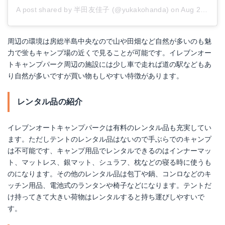
A post shared by 半田友佳子 (@yukakohanda)
on
Aug 2, 2014 at 4:35pm PDT
周辺の環境は房総半島中央なので山や田畑など自然が多いのも魅
力で蛍もキャンプ場の近くで見ることが可能です。イレブンオー
トキャンプパーク周辺の施設には少し車で走れば道の駅などもあ
り自然が多いですが買い物もしやすい特徴があります。
レンタル品の紹介
イレブンオートキャンプパークは有料のレンタル品も充実してい
ます。ただしテントのレンタル品はないので手ぶらでのキャンプ
は不可能です、キャンプ用品でレンタルできるのはインナーマッ
ト、マットレス、銀マット、シュラフ、枕などの寝る時に使うも
のになります。その他のレンタル品は包丁や鍋、コンロなどのキ
ッチン用品、電池式のランタンや椅子などになります。テントだ
け持ってきて大きい荷物はレンタルすると持ち運びしやすいで
す。