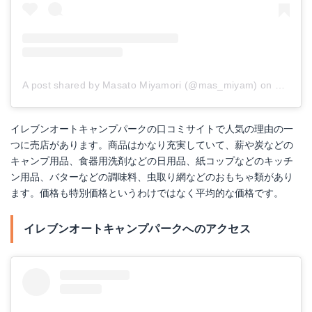
A post shared by Masato Miyamori (@mas_miyam)
on
Sep 4, 
イレブンオートキャンプパークの口コミサイトで人気の理由の一
つに売店があります。商品はかなり充実していて、薪や炭などの
キャンプ用品、食器用洗剤などの日用品、紙コップなどのキッチ
ン用品、バターなどの調味料、虫取り網などのおもちゃ類があり
ます。価格も特別価格というわけではなく平均的な価格です。
イレブンオートキャンプパークへのアクセス