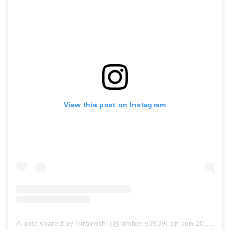
View this post on Instagram
A post shared by HiroYoshi (@kimberly3939)
on
Jun 20, 2016 at 3:02am PDT