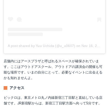
A post shared by Yuu Uchida (@u_u0607)
on
Nov 16, 2017 at 4:54pm PST
店舗内にはアースプラザと呼ばれるスペースが確保されていま
す。ここはアウトドアスクール、アウトドアの講演会の開催も可
能な場所です。いまの自分にとって、必要なイベントに出会える
かも知れませんよ。
アクセス
ビックロは、東京メトロ丸ノ内線新宿三丁目駅と直結している店
舗です。JR新宿駅からは、新宿三丁目駅方面へ向って5分です。