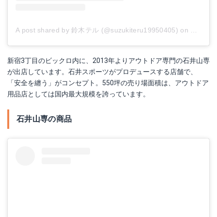
A post shared by 鈴木テル (@suzukiteru19950405)
on
May 23,
新宿3丁目のビックロ内に、2013年よりアウトドア専門の石井山専
が出店しています。石井スポーツがプロデュースする店舗で、
「安全を纏う」がコンセプト。550坪の売り場面積は、アウトドア
用品店としては国内最大規模を誇っています。
石井山専の商品