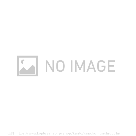
出典: https://www.kojitusanso.jp/shop/kanto/sinjukuhigashiguchi/