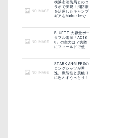
横浜市消防局とのコ
ラボで実現！消防服
を活用したキャンプ
ギアをMakuakeで予
約販売開始！
BLUETTI大容量ポー
タブル電源「AC18
0」の実力は？実際
にフィールドで使用
した感想をご紹介！
STARK ANGLERSの
ロングシャツが秀
逸。機能性と肌触り
に思わずうっとり！