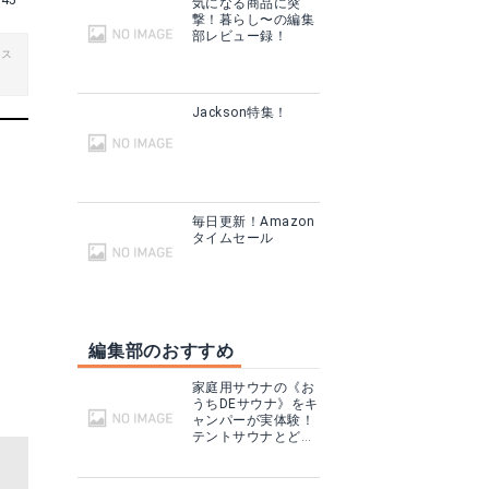
o45
気になる商品に突
撃！暮らし〜の編集
部レビュー録！
ビス
Jackson特集！
毎日更新！Amazon
タイムセール
編集部のおすすめ
家庭用サウナの《お
うちDEサウナ》をキ
ャンパーが実体験！
テントサウナとどこ
が違う？