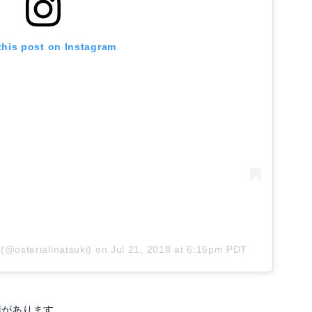
this post on Instagram
@osterialinatsuki)
on
Jul 21, 2018 at 6:16pm PDT
類があります。