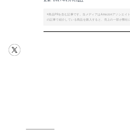
更新: 2021年2月5日
DIY
※商品PRを含む記事です。当メディアはAmazonアソシ
の記事で紹介している商品を購入すると、売上の一部が弊社
目次