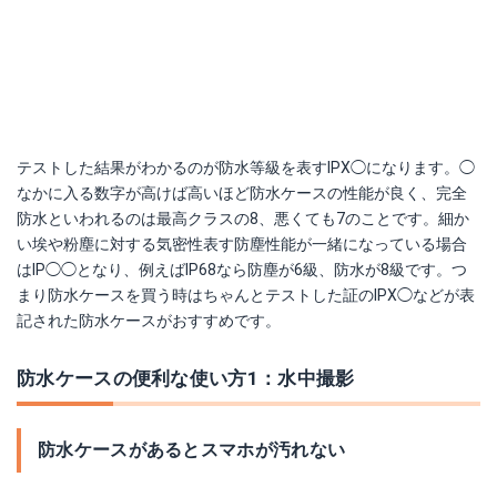
テストした結果がわかるのが防水等級を表すIPX◯になります。◯
なかに入る数字が高けば高いほど防水ケースの性能が良く、完全
防水といわれるのは最高クラスの8、悪くても7のことです。細か
い埃や粉塵に対する気密性表す防塵性能が一緒になっている場合
はIP◯◯となり、例えばIP68なら防塵が6級、防水が8級です。つ
まり防水ケースを買う時はちゃんとテストした証のIPX◯などが表
記された防水ケースがおすすめです。
防水ケースの便利な使い方1：水中撮影
防水ケースがあるとスマホが汚れない