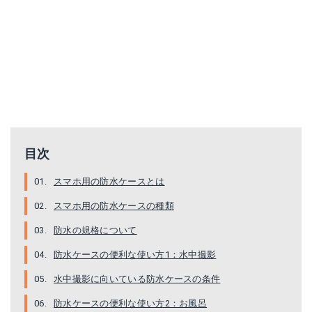
防水ケース 全機種対応 iPX8 防水 携帯 ケース 海 プール スマホケース iPhone iPhone7 Plus スマートフォン スマホケース 防水スマホケース iPhone6 Xperia Galaxy AQUOS 防水カバー 大きめ 半身浴 wpb-cosa
防水ケース スマホケース iPhoneケース iPhoneX iPhone8 iPhone7 iPhone6s 耐衝撃 防塵 防水 IPX8 IP68 耐水深6m 水中撮影 ネックストラップ付属 waterproof ダイビング お風呂 プール
楽天で詳細を見る
楽天で詳細を見る
目次
スマホ用の防水ケースとは
スマホ用の防水ケースの種類
防水の規格について
防水ケースの便利な使い方1：水中撮影
防水ケースphone8 iPhone7 防水ケース iphone6s 防水ケース iPhone 8plus スマホ防水カバー スマートフォン iPhone 防水 ケース iPhone カバーiPhone 6 plus iPhoneSE iPhone SE 5.5インチ 防水バッグ 防水ポーチ IPX8等級【ゆうメール便送料無料】
スマホ 防水ケース 水中撮影 かわいい おしゃれ プール 海 6インチ iPhone X SE iPhone8 Plus 6s 5s 7 小物入れ スマートフォン Xperia Galaxy S5 S6 S7 edge|全機種対応 スマホケース 携帯ケース カバー セルラーライン Cellularline スマホポーチ
水中撮影に向いている防水ケースの条件
楽天で詳細を見る
楽天で詳細を見る
防水ケースの便利な使い方2：お風呂