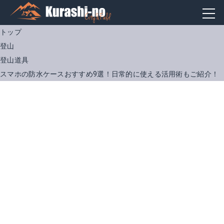
トップ
登山
登山道具
スマホの防水ケースおすすめ9選！日常的に使える活用術もご紹介！
スマホ 防水ケース 水中撮影 おしゃれ iPhone8 防水ケース プール iPhone 防水パック 防水ケース 夜光効果iphone xperia galaxy カバー 全機種対応 IPX8取得 ネックストラップ付 アームバンド付 スマホケース 海 メール便送料無料
防水ケース ディズニー IP68 ピクサー キャラクター DIVAID スマートフォン 5.8インチまで対応【 かわいい 可愛い 完全防水 海水浴 プール 海 おしゃれ フェス おすすめ iphone7 iphone6 iphone6s アイホン スマホ スマートフォン 携帯】
楽天で詳細を見る
楽天で詳細を見る