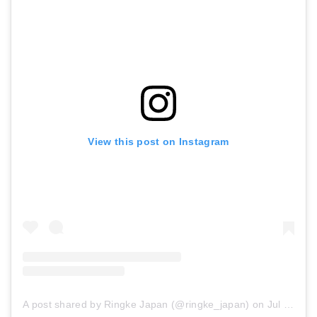
View this post on Instagram
A post shared by Ringke Japan (@ringke_japan)
on
Jul 5, 2018 at 10:06pm PDT