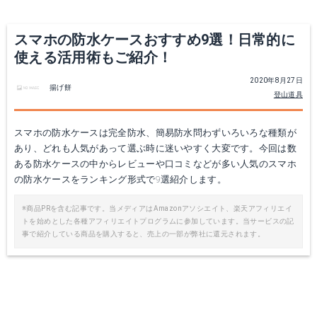
スマホの防水ケースおすすめ9選！日常的に
使える活用術もご紹介！
2020年8月27日
揚げ餅
登山道具
スマホの防水ケースは完全防水、簡易防水問わずいろいろな種類が
あり、どれも人気があって選ぶ時に迷いやすく大変です。今回は数
iPhone8 防水ケース iPhone7ケース iPhone8 Plus 防水ケース iPhone7 Plus スマホケース アイフォン8 アイフォン7 防水カバー 防水 携帯 ケース 海 温泉 プール お風呂 写真 水中撮影 ダイビング 水中通話 防水パック
防水ケース 完全防水！！【DM便送料無料】 iPhone7 全機種対応 防水カバー携帯防水 iPhone6s カメラ防水 防水パック iPhone6 iPhone5 夏 iPhone5s 水中撮影 iPhone SE galaxy お風呂 water proof アウトドア プール iphone6plus 旅行★★
ある防水ケースの中からレビューや口コミなどが多い人気のスマホ
の防水ケースをランキング形式で9選紹介します。
楽天で詳細を見る
楽天で詳細を見る
※商品PRを含む記事です。当メディアはAmazonアソシエイト、楽天アフィリエイ
トを始めとした各種アフィリエイトプログラムに参加しています。当サービスの記
事で紹介している商品を購入すると、売上の一部が弊社に還元されます。