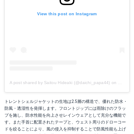
View this post on Instagram
A post shared by Saitou Hideaki (@daichi_papa44)
on
Oct 13,
トレントシェルジャケットの生地は2.5層の構造で、優れた防水・
防風・透湿性を発揮します。フロントジップには雨除けのフラッ
プを施し、防水性能を向上させレインウェアとして充分な機能で
す。また手首に配置されたテープと、ウェスト周りのドローコー
ドを絞ることにより、風の侵入を抑制することで防風性能も上げ