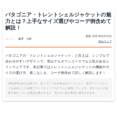
パタゴニア・トレントシェルジャケットの魅
力とは？上手なサイズ選びやコーデ例含めて
解説！
更新: 2021年6月14日
藤澤 元希
登山ウェア
ボーイズ・トレントシェルジャケット
パタゴニア トレントシェルプルオーバー
パタゴニアの「トレントシェルジャケット」と言えば、シンプルで
合わせやすいデザインで、登山でもタウンユースでも人気があるレ
Amazonで詳細を見る
Amazonで詳細を見る
インウェアです。本記事ではトレントシェルジャケットの機能やサ
イズの選び方、着こなしを、コーデ例含めて詳しく解説します！
※商品PRを含む記事です。当メディアはAmazonアソシエイト、楽天アフィリエイ
トを始めとした各種アフィリエイトプログラムに参加しています。当サービスの記
事で紹介している商品を購入すると、売上の一部が弊社に還元されます。