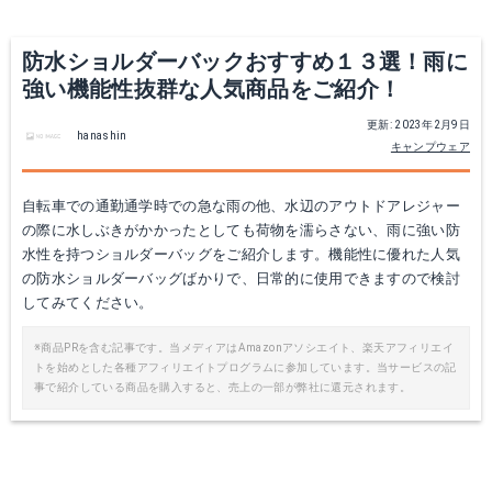
Yahoo!ショッピングで見る
Yahoo!ショッピングで見る
防水ショルダーバックおすすめ１３選！雨に
強い機能性抜群な人気商品をご紹介！
更新: 2023年2月9日
hanashin
キャンプウェア
自転車での通勤通学時での急な雨の他、水辺のアウトドアレジャー
の際に水しぶきがかかったとしても荷物を濡らさない、雨に強い防
水性を持つショルダーバッグをご紹介します。機能性に優れた人気
の防水ショルダーバッグばかりで、日常的に使用できますので検討
レイトンハウス スプラッシュ 防水ショルダーバッグ
RUIECCI 0403
してみてください。
Amazonで詳細を見る
Amazonで詳細を見る
※商品PRを含む記事です。当メディアはAmazonアソシエイト、楽天アフィリエイ
トを始めとした各種アフィリエイトプログラムに参加しています。当サービスの記
事で紹介している商品を購入すると、売上の一部が弊社に還元されます。
楽天で詳細を見る
楽天で詳細を見る
Yahoo!ショッピングで見る
Yahoo!ショッピングで見る