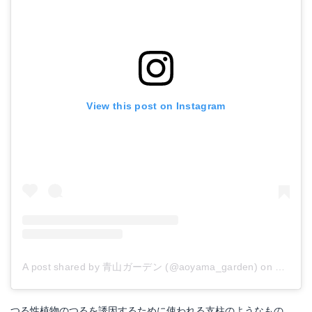
View this post on Instagram
A post shared by 青山ガーデン (@aoyama_garden)
on
Jul 1, 
つる性植物のつるを誘因するために使われる支柱のようなもの。