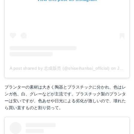
A post shared by 志成販売 (@shiseihanbai_official)
on
Jul 17, 2018 at 7:48pm PDT
プランターの素材は大きく陶器とプラスチックに分かれ、色はレ
ンガ色、白、グレーなどが主流です。プラスチック製のプランタ
ーは安いですが、色あせや日光による劣化が激しいので、壊れた
ら買い直すものと割り切って。