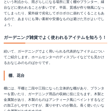
という利点から、雨ざらしになる場所に置く棚やプランター、縁
ナンバリングミニブリキ M ブラウン 5種×各1個 5個セット
台などに使われることが多いです。半面、質感が作り物風になっ
てしまったり、紫外線で劣化してボロボロに崩れてくることもあ
Amazonで詳細を見る
るので、あまりにも薄い素材や安価なものは避けた方がよいでし
ょう。
楽天で詳細を見る
ガーデニング雑貨でよく使われるアイテムを知ろう！
続いて、ガーデニングでよく用いられる代表的なアイテムについ
てご紹介します。ホームセンターのディスプレイなどでも見かけ
るおなじみのものばかりです。
棚、花台
棚には、平棚と二段や三段になった立体的な棚があり、プランタ
ーを置いたり、ガーデニング用品の収納に役に立ちます。木製と
金属製があり、木製のものはアンティーク風にペイントするなど
の加工がしやすいですが、腐りやすいのが難点。長く使いたいな
ら金属製がおすすめです。