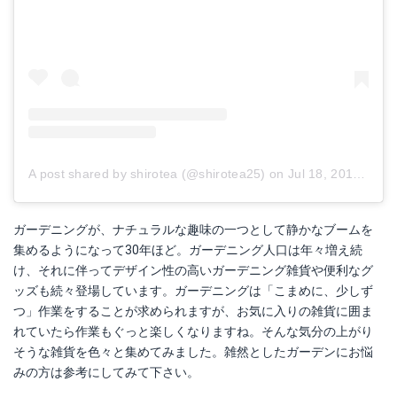
ラフラダーシェルフ2段スリム ガーデニング はしご型スタンド ラック ディスプレイ ロゴマーク選択
グリーンハウス アンティーク風ブリキポット 大 2785-A ナガカク(1コ入)【グリーンハウス(ガーデニング用品)】
Amazonで詳細を見る
Amazonで詳細を見る
A post shared by shirotea (@shirotea25)
on
Jul 18, 2018 at 2:34am PDT
楽天で詳細を見る
楽天で詳細を見る
ガーデニングが、ナチュラルな趣味の一つとして静かなブームを
集めるようになって30年ほど。ガーデニング人口は年々増え続
け、それに伴ってデザイン性の高いガーデニング雑貨や便利なグ
ッズも続々登場しています。ガーデニングは「こまめに、少しず
つ」作業をすることが求められますが、お気に入りの雑貨に囲ま
れていたら作業もぐっと楽しくなりますね。そんな気分の上がり
そうな雑貨を色々と集めてみました。雑然としたガーデンにお悩
みの方は参考にしてみて下さい。