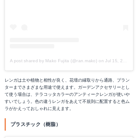
A post shared by Mako Fujita (@ran.mako)
on
Jul 15, 2018 at 3:58pm PDT
レンガは土や植物と相性が良く、花壇の縁取りから通路、プラン
ターまでさまざまな用途で使えます。ガーデンアクセサリーとし
て使う場合は、テラコッタカラーのアンティークレンガが使いや
すいでしょう。色の違うレンガをあえて不規則に配置すると色ム
ラがかえっておしゃれに見えます。
プラスチック（樹脂）