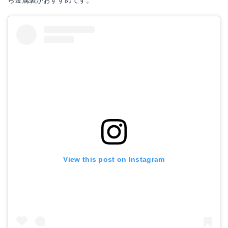
E-Value 回転式ガーデンチェア 収納付 EGC-7(1コ入)【E-VaLue】
Amazonで詳細を見る
楽天で詳細を見る
View this post on Instagram
MERCURY ランタン風 LEDライト ハリケーン レッド アメリカ雑貨 EE-02049