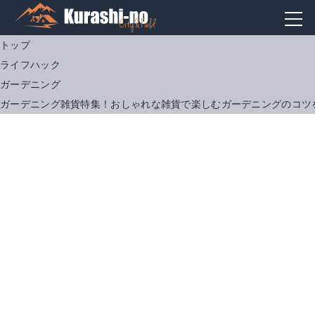
トップ
ライフハック
ガーデニング
ガーデニング雑貨特集！おしゃれな雑貨で楽しむガーデニングのコツ
おしゃれ プランター 木製 スクエアタイプ ガーデニング 鉢植え カゴ 大小 2個セット
Amazonで詳細を見る