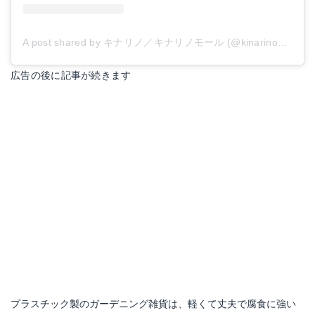
A post shared by キナリノ／キナリノモール (@kinarino_official)
広告の後に記事が続きます
ミリタリー三つ折りスチールシャベル タイプ1 グリーン 2WAY
Amazonで詳細を見る
楽天で詳細を見る
プラスチック製のガーデニング雑貨は、軽くて丈夫で腐食に強い