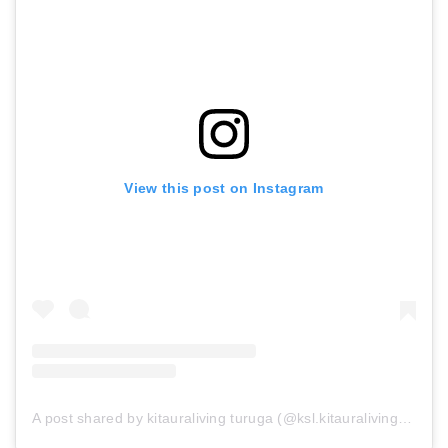
ウィリージグ シーガルＳ ４本セット
Amazonで詳細を見る
View this post on Instagram
アニマル蚊遣りトレイ 蚊遣りガエル
Amazonで詳細を見る
A post shared by kitauraliving turuga (@ksl.kitauraliving)
on
Ju
楽天で詳細を見る