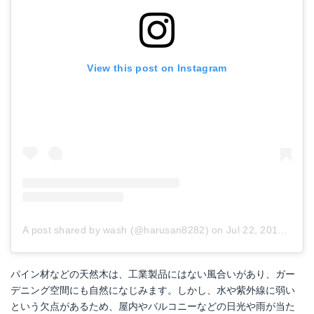
View this post on Instagram
YINING ガーデンオーナメント 庭/オブジェ/置物 鉢植え 飾り物 おしゃれ インテリア雑貨 (動物 小鳥 6個セット)
A post shared by wash (@harusan8282)
on
Jul 22, 2018 at 6:00pm PDT
Amazonで詳細を見る
犬の置物 柴犬 いねむり豆柴 1380QYL
パイン材などの天然木は、工業製品にはない風合いがあり、ガー
デニング空間にも自然になじみます。しかし、水や紫外線に弱い
Amazonで詳細を見る
という欠点があるため、屋内やバルコニーなどの日光や雨が当た