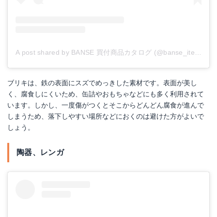
A post shared by BANSE 買付商品カタログ (@banse_items)
o
ガーデンシューズ ダナスリッポン ガーデン サンダル（23.5cm/24.0cm/26.5cm）
Amazonで詳細を見る
ブリキは、鉄の表面にスズでめっきした素材です。表面が美し
く、腐食しにくいため、缶詰やおもちゃなどにも多く利用されて
楽天で詳細を見る
います。しかし、一度傷がつくとそこからどんどん腐食が進んで
しまうため、落下しやすい場所などにおくのは避けた方がよいで
しょう。
陶器、レンガ