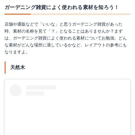
ガーデニング雑貨によく使われる素材を知ろう！
アンティーク風ハンギングトレイ(L) 錆色グリーン系spa-BCGF1013
アンティーク調 シャワーバケットブルー M7035
店舗や通販などで「いいな」と思うガーデニング雑貨があった
Amazonで詳細を見る
Amazonで詳細を見る
時、素材の名称を見て「？」となることはありませんか？まず
は、ガーデニング雑貨によく使われる素材についてお勉強。どん
楽天で詳細を見る
楽天で詳細を見る
な素材がどんな場所に適しているかなど、レイアウトの参考にも
なりますよ。
天然木