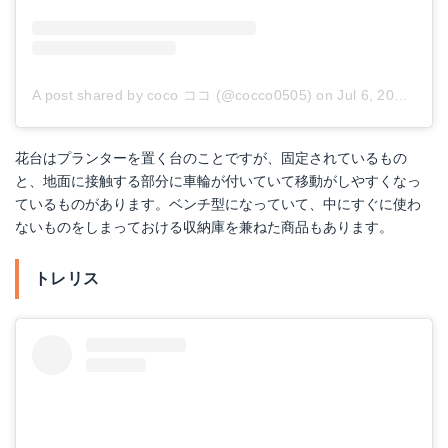
Amazonで詳細を見る
楽天で詳細を見る
Ruplan プリザーブドグリーン 『箱庭～猫のまどろみ～』
A post shared by coco ココ (@cocco0505)
on
Jul 6, 2017 at 12:54am PDT
Amazonで詳細を見る
花台はプランターを置く台のことですが、固定されているもの
と、地面に接触する部分に車輪が付いていて移動がしやすくなっ
ているものがあります。ベンチ型になっていて、中にすぐに使わ
ないものをしまっておける収納庫を兼ねた商品もあります。
トレリス