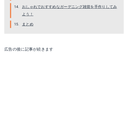
おしゃれでおすすめなガーデニング雑貨を手作りしてみ
よう！
まとめ
広告の後に記事が続きます
Sスタイル 車輪トレリス ＃WT-80DBR ダークブラウン ダークブラウン
Amazonで詳細を見る
楽天で詳細を見る