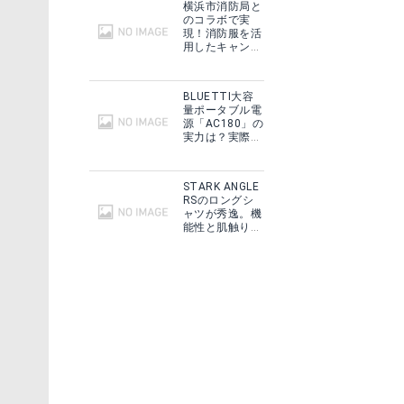
横浜市消防局と
グで見る
Yahoo!ショッピングで見る
のコラボで実
現！消防服を活
用したキャンプ
ギアをMakuake
で予約販売開
始！
BLUETTI大容
量ポータブル電
源「AC180」の
実力は？実際に
フィールドで使
用した感想をご
紹介！
STARK ANGLE
RSのロングシ
ャツが秀逸。機
能性と肌触りに
思わずうっと
トヨトミ 石油こんろ
り！
見る
Amazonで詳細を見る
る
楽天で詳細を見る
グで見る
Yahoo!ショッピングで見る