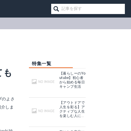
特集一覧
ても
【暮らしーのYo
utube】初心者
から始める毎日
キャンプ生活
ブのよさ
【アウトドアで
紹介しま
人生を彩る】ア
クティブな人生
CORONA 石油こんろ KT-1622
を楽しむ人に話
を聞いてみた
る
Amazonで詳細を見る