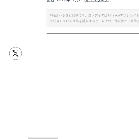
更新: 2022年11月2日
キャンプギア
楽天で詳細を見る
Yah
※商品PRを含む記事です。当メディアはAmazonアソシ
で紹介している商品を購入すると、売上の一部が弊社に還元
Yahoo!ショッピングで見る
トヨトミ 対流型 石油ストーブ KR47
トヨトミ 対流型 
Amazonで詳細を見る
A
楽天で詳細を見る
目次