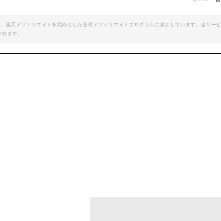
M
oo!ショッピングで見る
Yahoo!ショッピン
エイト、楽天アフィリエイトを始めとした各種アフィリエイトプログラムに参加しています。当サー
されます。
石油ストーブ RL-250
コロナ 石油ストーブ SL-6622
mazonで詳細を見る
Amazonで詳細を
楽天で詳細を見る
楽天で詳細を見