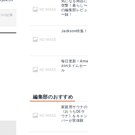
iyuki39
気になる商品に
突撃！暮らし〜
グで見る
楽天で詳細を見る
の編集部レビュ
ー録！
ビスの記事
Yahoo!ショッピングで見る
Jackson特集！
毎日更新！Ama
zonタイムセー
ル
編集部のおすすめ
トヨトミ 反射型ストーブRSX-230
家庭用サウナの
見る
Amazonで詳細を見る
《おうちDEサ
ウナ》をキャン
パーが実体験！
テントサウナと
る
楽天で詳細を見る
どこが違う？