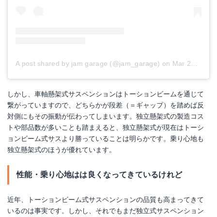
A post shared by jam garage (@jam_garage)
on
Mar 26, 2018 at 6:22pm PDT
しかし、車軸懸架式サスペンションはトーションビームを通じて
繋がっていますので、どちらかが段差（＝ギャップ）を踏めば反
対側にもその振動が伝わってしまいます。独立懸架式の製造コス
トや部品数が多いことも踏まえると、独立懸架式が現在はトーシ
ョンビーム式サスより勝っていることは明らかです。乗り心地も
独立懸架式のほうが優れています。
性能・乗り心地はは良くなってきているけれど
近年、トーションビーム式サスペンションの品質も高まってきて
いるのは事実です。しかし、それでもまだ独立式サスペンション