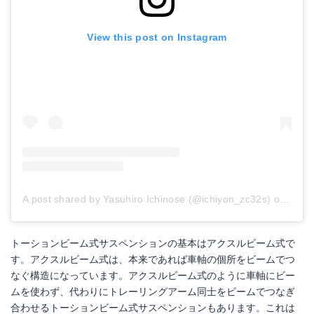
View this post on Instagram
A post shared by Yasuhiro Ichinose (@ichiyon_zc32s)
on
Oct 1
トーションビーム式サスペンションの基本はアクスルビーム式で
す。アクスルビーム式は、本来であれば車軸の個所をビームでつ
なぐ構造になっています。アクスルビーム式のように車軸にビー
ムを使わず、代わりにトレーリングアーム同士をビームでつなぎ
合わせるトーションビーム式サスペンションもあります。これは