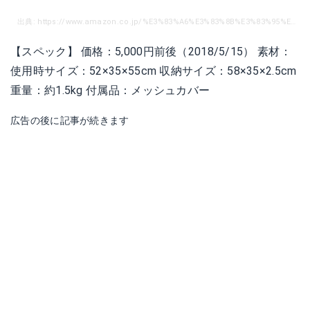
出典: https://www.amazon.co.jp/%E3%83%A6%E3%83%8B%E3%83%95%E3%83%AC%E3%83%BC%E3%83%A0-611913-%E3%81%97%E3%81%A3%E3%81%8B%E3%82%8A%E5%88%86%E5%88%A5%E3%83%95%E3%82%A3%E3%83%BC%E3%83%AB%E3%83%89%E3%82%B4%E3%83%9F%E3%82%B9%E3%82%BF%E3%83%B3%E3%83%89/dp/B00C6EJIME/ref=cm_cr_arp_d_pdt_img_top?ie=UTF8
【スペック】 価格：5,000円前後（2018/5/15） 素材：
使用時サイズ：52×35×55cm 収納サイズ：58×35×2.5cm
重量：約1.5kg 付属品：メッシュカバー
広告の後に記事が続きます