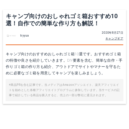
キャンプ向けのおしゃれゴミ箱おすすめ10
選！自作での簡単な作り方も解説！
2020年8月27日
tryyua
キャンプギア
キャンプ向けのおすすめおしゃれゴミ箱10選です。おすすめゴミ箱
の特徴や良さを紹介していきます。DIY要素を含む、簡単な自作・手
タワー｜ ゴミ袋＆レジ袋スタンド 開閉式 折りたたみ 分別ゴミ袋ホルダー
不二貿易 ｜麻ランドリーボックス 縦型
作りゴミ箱の作り方も紹介、アウトドアでサイトやマナーを守るた
めに必要なゴミ箱を用意してキャンプを楽しみましょう。
Amazonで詳細を見る
Amazonで詳細を見る
※商品PRを含む記事です。当メディアはAmazonアソシエイト、楽天アフィリエイ
トを始めとした各種アフィリエイトプログラムに参加しています。当サービスの記
楽天で詳細を見る
楽天で詳細を見る
事で紹介している商品を購入すると、売上の一部が弊社に還元されます。