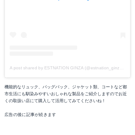
A post shared by ESTNATION GINZA (@estnation_ginza)
on
A
機能的なリュック、バッグパック、ジャケット類、コートなど都
市生活にも馴染みやすいおしゃれな製品をご紹介しますのでお近
くの取扱い店にて購入して活用してみてくださいね！
広告の後に記事が続きます