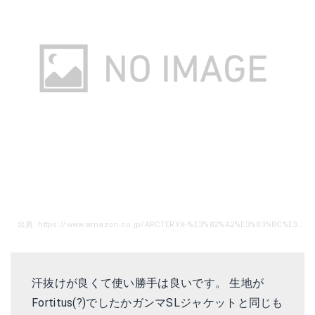
出典: https://www.amazon.co.jp/ARCTERYX-%E3%82%A2%E3%83%BC%E3%82%AF%E3%83%86%E3%83%AA%E3%82%AF%E3%82%B9-13646-Arcteryx-Jacket-%E2%80%93-Men/dp/B00LTVFPAE/ref=sr_1_36?ie=UTF8&qid=1525852433&sr=8-36&keywords=%E3%82%A2%E3%83%BC%E3%82%AF%E3%83%86%E3%83%AA%E3%82%AF%E3%82%B9%E3%80%80%E3%82%B3%E3%83%BC%E3%83%88&th=1
汗抜けが良くて使い勝手は良いです。 生地が
Fortitus(?)でしたかガンマSLジャケットと同じも