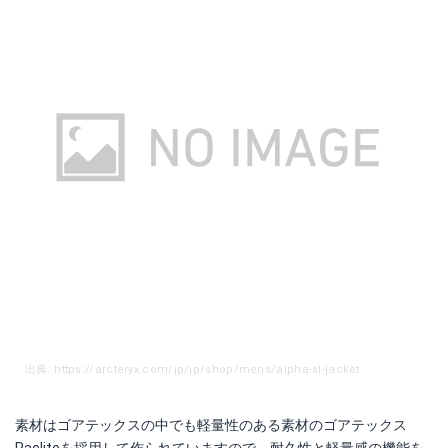
出典: https://arcteryx.com/jp/jp/shop/mens/alpha-sl-jacket
素材はゴアテックスの中でも軽量性のある素材のゴアテックス
Pacliteを採用して作られていますので、耐久性と軽量感の機能を