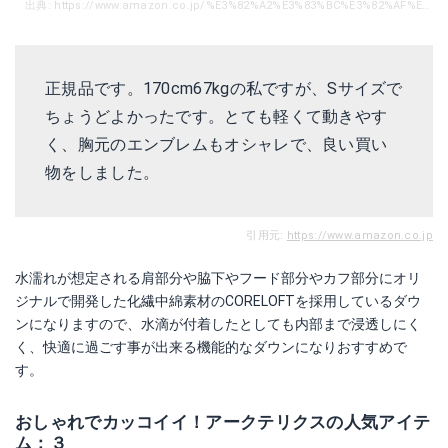
出典: https://www.amazon.co.jp/%E3%82%A2%E3%83%BC%E3%82%AF%E3%83%86%E3%83%AA%E3%82%AF%E3%82%B9-Arcteryx-17231-%E3%83%80%E3%82%A6%E3%83%B3%E3%82%B8%E3%83%A3%E3%82%B1%E3%83%83%E3%83%88-%E3%82%B8%E3%83%A3%E3%83%B3%E3%83%91%E3%83%BC/dp/B01715P3S0/ref=sr_1_35?ie=UTF8&qid=1525852433&sr=8-35&keywords=%E3%82%A2%E3%83%BC%E3%82%AF%E3%83%86%E3%83%AA%E3%82%AF%E3%82%B9%E3%80%80%E3%82%B3%E3%83%BC%E3%83%88
正規品です。170cm67kgの私ですが、Sサイズで
ちょうどよかったです。とても軽くて動きやす
く、胸元のエンブレムもオシャレで、良い買い
物をしました。
引用元:
https://www.amazon.co.jp
水濡れが想定される肩部分や脇下やフード部分やカフ部分にオリ
ジナルで開発した化繊中綿素材のCORELOFTを採用しているダウ
ンになりますので、水滴が付着したとしても内部まで浸透しにく
く、快適に過ごす事が出来る機能的なダウンになりおすすめで
す。
おしゃれでカッコイイ！アークテリクスの人気アイテ
ム：３