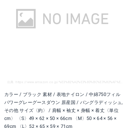
出典: https://www.amazon.co.jp/%E3%82%A2%E3%83%BC%E3%82%AF%E3%83%86%E3%83%AA%E3%82%AF%E3%82%B9-Arcteryx-17231-%E3%83%80%E3%82%A6%E3%83%B3%E3%82%B8%E3%83%A3%E3%82%B1%E3%83%83%E3%83%88-%E3%82%B8%E3%83%A3%E3%83%B3%E3%83%91%E3%83%BC/dp/B01715P3S0/ref=sr_1_35?ie=UTF8&qid=1525852433&sr=8-35&keywords=%E3%82%A2%E3%83%BC%E3%82%AF%E3%83%86%E3%83%AA%E3%82%AF%E3%82%B9%E3%80%80%E3%82%B3%E3%83%BC%E3%83%88
カラー / ブラック 素材 / 表地ナイロン / 中綿750フィル
パワーグレーグースダウン 原産国 / バングラディッシュ,
その他 サイズ〈約〉 / 肩幅 × 袖丈 × 身幅 × 着丈〈単位
cm〉 〈S〉49 × 62 × 50 × 66cm 〈M〉50 × 64 × 56 ×
69cm 〈L〉52 × 65 × 59 × 71cm