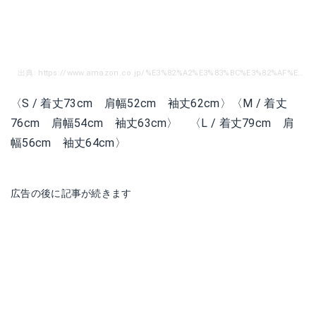
出典: https://www.amazon.co.jp/%E3%82%A2%E3%83%BC%E3%82%AF%E3%83%86%E3%83%AA%E3%82%AF%E3%82%B9%EF%BC%88%E3%82%A2%E3%83%BC%E3%82%AF%E3%83%86%E3%83%AA%E3%82%AF%E3%82%B9%EF%BC%89-ALPHA-JACKET-%E3%83%8F%E3%83%BC%E3%83%89%E3%82%B7%E3%82%A7%E3%83%AB%E3%82%B8%E3%83%A3%E3%82%B1%E3%83%83%E3%83%88-L06626200-MAGMA/dp/B078T4VCWL/ref=sr_1_2_sspa?ie=UTF8&qid=1525852622&sr=8-2-spons&keywords=%E3%82%A2%E3%83%BC%E3%82%AF%E3%83%86%E3%83%AA%E3%82%AF%E3%82%B9%E3%80%80%E3%82%B8%E3%83%A3%E3%82%B1%E3%83%83%E3%83%88&th=1
〈S / 着丈73cm 肩幅52cm 袖丈62cm〉〈M / 着丈
76cm 肩幅54cm 袖丈63cm〉 〈L / 着丈79cm 肩
幅56cm 袖丈64cm〉
広告の後に記事が続きます