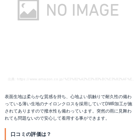
出典: https://www.amazon.co.jp/%E3%82%A2%E3%83%BC%E3%82%AF%E3%83%86%E3%83%AA%E3%82%AF%E3%82%B9-Arcteryx-17231-%E3%83%80%E3%82%A6%E3%83%B3%E3%82%B8%E3%83%A3%E3%82%B1%E3%83%83%E3%83%88-%E3%82%B8%E3%83%A3%E3%83%B3%E3%83%91%E3%83%BC/dp/B01715P3S0/ref=sr_1_35?ie=UTF8&qid=1525852433&sr=8-35&keywords=%E3%82%A2%E3%83%BC%E3%82%AF%E3%83%86%E3%83%AA%E3%82%AF%E3%82%B9%E3%80%80%E3%82%B3%E3%83%BC%E3%83%88
表面生地は柔らかな質感を持ち、心地よい肌触りで耐久性の備わ
っている薄い生地のナイロンクロスを採用していてDWR加工が施
されてありますので撥水性も備わっています。突然の雨に見舞わ
れても問題ないので安心して着用する事ができます。
口コミの評価は？