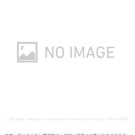
出典: https://images-na.ssl-images-amazon.com/images/I/811Y-h4E89L._SL1500_.jpg