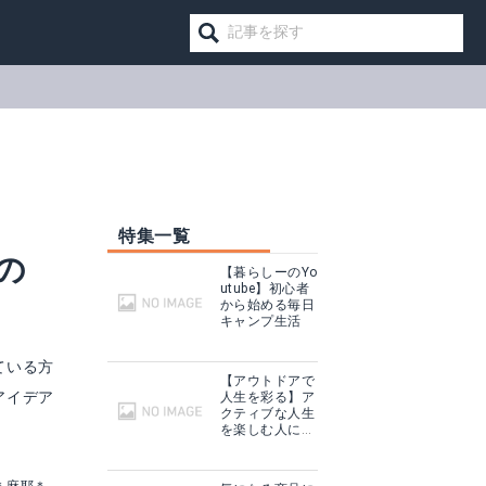
特集一覧
の
【暮らしーのYo
utube】初心者
から始める毎日
キャンプ生活
ている方
【アウトドアで
アイデア
人生を彩る】ア
クティブな人生
送料無料★1枚【600×900サイズ有孔ボード】UKB-600900-1Sカラー白 ラワン合板 パンチング穴あきボード 厚さ4mm 600×900 5-25P
を楽しむ人に話
を聞いてみた
見る