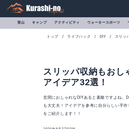
登山
キャンプ
アクティビティ
ウォータースポーツ
トップ
ライフハック
DIY
スリッ
スリッパ収納もおしゃ
アイデア32選！
玄関におしゃれなDIYあると素敵ですよね。
も大丈夫！アイデアを参考に自分らしい手作り
【2×4材/ツーバイフォー材】DIY素材◇国産杉（新材）厚38mm×幅89mm×長さ1710〜1800mm 無塗装[受注生産] 【大型商品】
をご紹介します！！
Amazonで詳細を見る