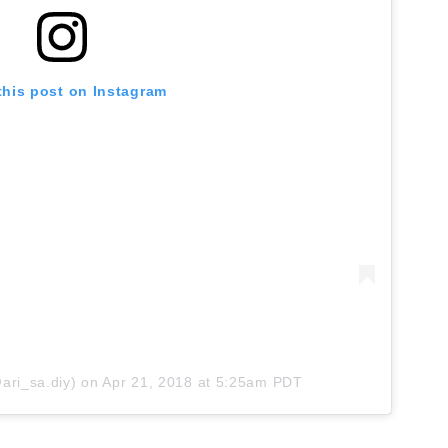
this post on Instagram
ari_sa.diy)
on
Apr 21, 2018 at 5:25am PDT