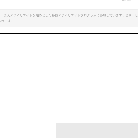
楽天で詳細を見
エイト、楽天アフィリエイトを始めとした各種アフィリエイトプログラムに参加しています。当サー
WAKAI ツーバイフォー材 2×4材専用壁面突っ張りシステム ディアウォール ダークブラウン（濃茶） 上下パッドセット DWS90DB 棚・ラック・木製 あす楽
されます。
楽天で詳細を見る