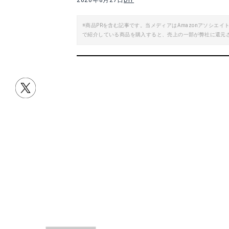
2020年8月27日
DIY
楽天で詳細を見る
※商品PRを含む記事です。当メディアはAmazonアソシ
で紹介している商品を購入すると、売上の一部が弊社に還元
目次