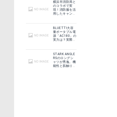
横浜市消防局と
のコラボで実
現！消防服を活
用したキャンプ
ギアをMakuake
で予約販売開
始！
BLUETTI大容
量ポータブル電
源「AC180」の
実力は？実際に
フィールドで使
用した感想をご
紹介！
STARK ANGLE
RSのロングシ
ャツが秀逸。機
能性と肌触りに
思わずうっと
り！