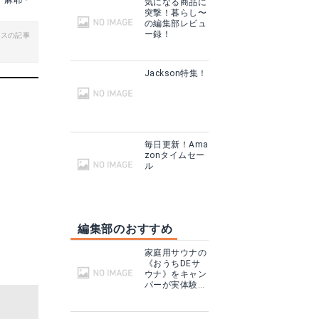
＊麻耶＊
気になる商品に
突撃！暮らし〜
る
の編集部レビュ
ー録！
ビスの記事
Jackson特集！
毎日更新！Ama
zonタイムセー
ル
編集部のおすすめ
家庭用サウナの
《おうちDEサ
ウナ》をキャン
パーが実体験！
テントサウナと
どこが違う？