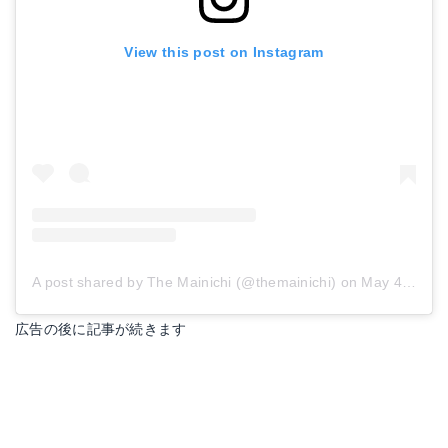
View this post on Instagram
A post shared by The Mainichi (@themainichi)
on
May 4, 2018 at 2:01am PDT
広告の後に記事が続きます