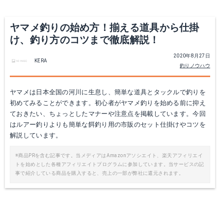
ヤマメ釣りの始め方！揃える道具から仕掛
け、釣り方のコツまで徹底解説！
2020年8月27日
KERA
釣りノウハウ
ヤマメは日本全国の河川に生息し、簡単な道具とタックルで釣りを
初めてみることができます。初心者がヤマメ釣りを始める前に抑え
ておきたい、ちょっとしたマナーや注意点を掲載しています。今回
はルアー釣りよりも簡単な餌釣り用の市販のセット仕掛けやコツを
解説しています。
※商品PRを含む記事です。当メディアはAmazonアソシエイト、楽天アフィリエイ
トを始めとした各種アフィリエイトプログラムに参加しています。当サービスの記
天井糸から針までのセット
事で紹介している商品を購入すると、売上の一部が弊社に還元されます。
Amazonで詳細を見る