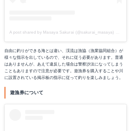
A post shared by Masaya Sakurai (@sakurai_masaya)
on
May 
自由に釣りができる海とは違い、渓流は漁協（漁業協同組合）が
様々な指示を出しているので、それに従う必要があります。普通
はありませんが、あえて違反した場合は警察沙汰になってしまう
こともありますので注意が必要です。遊漁券を購入することや川
に設置されている掲示板の指示に従って釣りを楽しみましょう。
遊漁券について