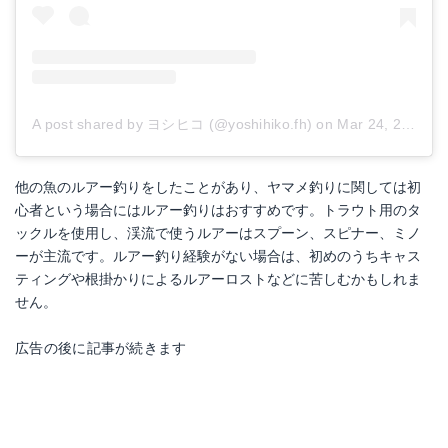
A post shared by ヨシヒコ (@yoshihiko.fh)
on
Mar 24, 2018 at 9:26pm PDT
他の魚のルアー釣りをしたことがあり、ヤマメ釣りに関しては初
心者という場合にはルアー釣りはおすすめです。トラウト用のタ
ックルを使用し、渓流で使うルアーはスプーン、スピナー、ミノ
ーが主流です。ルアー釣り経験がない場合は、初めのうちキャス
ティングや根掛かりによるルアーロストなどに苦しむかもしれま
せん。
広告の後に記事が続きます