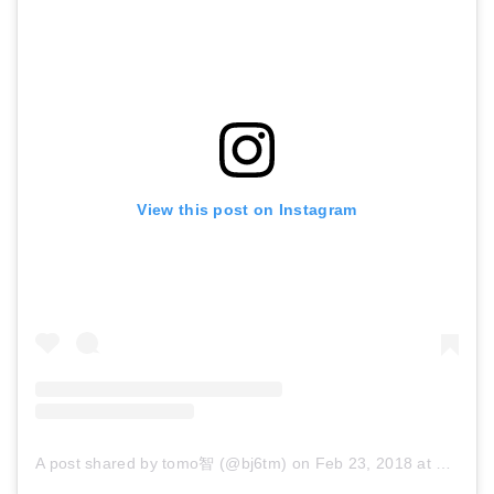
View this post on Instagram
A post shared by tomo智 (@bj6tm)
on
Feb 23, 2018 at 3:42am PST