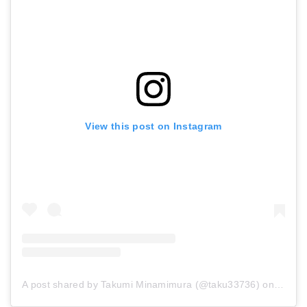
View this post on Instagram
A post shared by Takumi Minamimura (@taku33736)
on
May 6