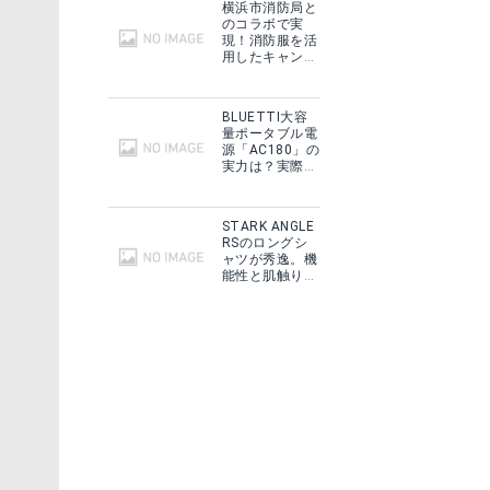
横浜市消防局と
のコラボで実
現！消防服を活
用したキャンプ
ギアをMakuake
で予約販売開
始！
BLUETTI大容
量ポータブル電
源「AC180」の
実力は？実際に
フィールドで使
ー
ミステリーランチ エイサップ
用した感想をご
紹介！
STARK ANGLE
見る
Amazonで詳細を見る
RSのロングシ
ャツが秀逸。機
能性と肌触りに
グで見る
Yahoo!ショッピングで見る
思わずうっと
り！