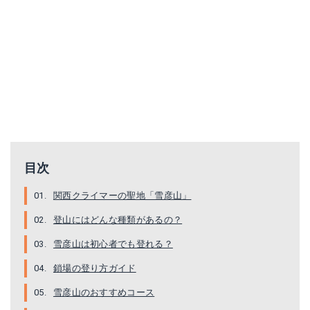
RTF249LK3T
SCARPA インスティンクトVS
目次
Amazonで詳細を見る
Amazonで詳細を見る
関西クライマーの聖地「雪彦山」
楽天で詳細を見る
楽天で詳細を見る
登山にはどんな種類があるの？
Yahoo!ショッピングで見る
Yahoo!ショッピングで見る
雪彦山は初心者でも登れる？
鎖場の登り方ガイド
雪彦山のおすすめコース