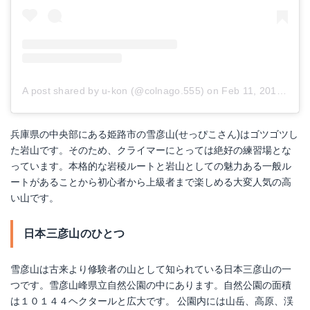
イカリ消毒 ヤマビルファイター
MERPHINE トレッキングシューズ
Amazonで詳細を見る
Amazonで詳細を見る
楽天で詳細を見る
楽天で詳細を見る
A post shared by u-kon (@colnago.555)
on
Feb 11, 2018 at 12:29am PST
Yahoo!ショッピングで見る
Yahoo!ショッピングで見る
兵庫県の中央部にある姫路市の雪彦山(せっぴこさん)はゴツゴツし
た岩山です。そのため、クライマーにとっては絶好の練習場とな
っています。本格的な岩稜ルートと岩山としての魅力ある一般ル
ートがあることから初心者から上級者まで楽しめる大変人気の高
い山です。
日本三彦山のひとつ
雪彦山は古来より修験者の山として知られている日本三彦山の一
つです。雪彦山峰県立自然公園の中にあります。自然公園の面積
QIANGSHENG 多目的ロープ
ロックテリクス RTHAMGL グリーン
は１０１４４ヘクタールと広大です。 公園内には山岳、高原、渓