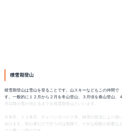
積雪期登山
積雪期登山は雪山を登ることです。山スキーなどもこの仲間で
す。一般的に１２月から２月を冬山登山、３月頃を春山登山、４
月以降の雪が消えるまでを残雪期登山といいます。
６本爪、１２本爪、チェーンスパイク等、積雪の状況により使い
分けます。初心者だけで行うのは危険で、十分な経験が必要なと
ても難しい登山です。