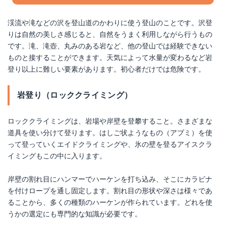
渓流や滝などの沢を登山道のかわりに使う登山のことです。沢登
りは自然の美しさ感じると、自然をうまく利用しながら行うもの
です。滝、滝壺、丸みのある岩など、他の登山では経験できない
ものと接することができます。天気によって水量が変わるなど岩
登り以上に難しい要素があります。初心者だけでは危険です。
岩登り（ロッククライミング）
ロッククライミングは、岩場や岸壁を登攀すること。さまざまな
道具を使い分けて登ります。はしご状ようなもの（アブミ）を使
って登っていくエイドクライミングや、氷の壁を登るアイスクラ
イミングもこの中に入ります。
岸壁の割れ目にハンマーでハーケンを打ち込み、そこにカラビナ
を付けロープを通し固定します。割れ目の形状や深さは様々であ
ることから、多くの種類のハーケンが作られています。どれを使
うかの選定にも専門的な知識が必要です。