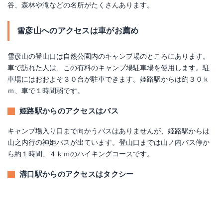
谷、森林や滝などの名所がたくさんあります。
Amazonで詳細を見る
Amazonで詳細を見る
雪彦山へのアクセスは車がお薦め
楽天で詳細を見る
楽天で詳細を見る
雪彦山の登山口は自然公園内のキャンプ場のところにあります。
Yahoo!ショッピングで見る
Yahoo!ショッピングで見る
車で訪れた人は、この有料のキャンプ場駐車場を使用します。駐
車場にはおおよそ３０台が駐車できます。姫路駅からは約３０ｋ
ｍ、車で１時間弱です。
姫路駅からのアクセスはバス
キャンプ場入り口まで向かうバスはありませんが、姫路駅からは
山之内行の神姫バスが出ています。登山口までは山ノ内バス停か
ら約１時間、４ｋｍのハイキングコースです。
溝口駅からのアクセスはタクシー
ZEPHIR CHALK BAG
スノーライン(Snowline) SL44UES001
Amazonで詳細を見る
Amazonで詳細を見る