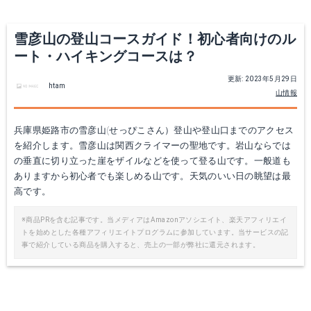
Yahoo!ショッピングで見る
Yahoo!ショッピングで見る
雪彦山の登山コースガイド！初心者向けのル
ート・ハイキングコースは？
更新: 2023年5月29日
htam
山情報
兵庫県姫路市の雪彦山(せっぴこさん）登山や登山口までのアクセス
を紹介します。雪彦山は関西クライマーの聖地です。岩山ならでは
の垂直に切り立った崖をザイルなどを使って登る山です。一般道も
ありますから初心者でも楽しめる山です。天気のいい日の眺望は最
Metolius ME16203
昌栄 NO.553-1
高です。
Amazonで詳細を見る
Amazonで詳細を見る
※商品PRを含む記事です。当メディアはAmazonアソシエイト、楽天アフィリエイ
トを始めとした各種アフィリエイトプログラムに参加しています。当サービスの記
事で紹介している商品を購入すると、売上の一部が弊社に還元されます。
楽天で詳細を見る
楽天で詳細を見る
Yahoo!ショッピングで見る
Yahoo!ショッピングで見る