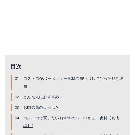
骨付きLAカルビ
さくらどり焼き鳥用鶏もも串
楽天で詳細を見る
Amazonで詳細を見る
Yahoo!ショッピングで見る
楽天で詳細を見る
目次
Yahoo!ショッピングで見る
コストコがバーべキュー食材の買い出しにぴったりな理
由
どんな人におすすめ？
お肉の量の目安は？
コストコで買いたいおすすめバーべキュー食材【お肉
編】1