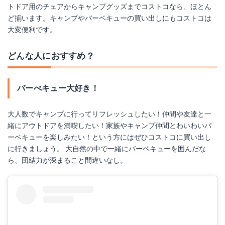
ヨシダソース アメリカンスタイルバーベキューソース
ヒマラヤンピンクソルト
トドア用のチェアからキャンプグッズまでコストコなら、ほとん
ど揃います。キャンプやバーベキューの買い出しにもコストコは
Amazonで詳細を見る
Amazonで詳細を見る
大変便利です。
楽天で詳細を見る
楽天で詳細を見る
どんな人におすすめ？
Yahoo!ショッピングで見る
Yahoo!ショッピングで見る
バーべキュー大好き！
大人数でキャンプに行ってリフレッシュしたい！仲間や友達と一
緒にアウトドアを満喫したい！家族やキャンプ仲間とわいわいバ
ーベキューを楽しみたい！という方にはぜひコストコに買い出し
に行きましょう。 大自然の中で一緒にバーベキューを囲んだな
ら、団結力が深まること間違いなし。
コストコ ブラックペッパー
シードレスグレープ コストコ
Amazonで詳細を見る
楽天で詳細を見る