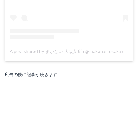
A post shared by まかない 大阪某所 (@makanai_osaka)
on
Jan
広告の後に記事が続きます