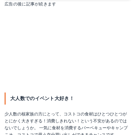
広告の後に記事が続きます
Yahoo!ショッピングで見る
Yahoo!ショッピングで見る
ウェーバー 1241308ASIAB01
カップホルダー付きプラスチック
大人数でのイベント大好き！
Amazonで詳細を見る
Amazonで詳細を見る
楽天で詳細を見る
楽天で詳細を見る
少人数の核家族の方にとって、コストコの食材はひとつひとつが
とにかく大きすぎる！消費しきれない！という不安があるのでは
Yahoo!ショッピングで見る
Yahoo!ショッピングで見る
ないでしょうか。 一気に食材を消費するバーベキューやキャンプ
こそ、コストコで思う存分買い出しができるチャンスです。