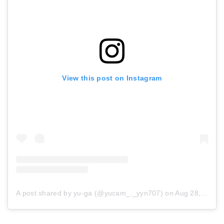
View this post on Instagram
A post shared by yu-ga (@yucam_._yyn707)
on
Aug 28, 2018 at 12:59am PDT