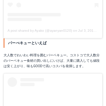
太麺焼きそば
ダイショー 秘伝焼肉のたれ
A post shared by Ayako (@ayanyan0120)
on
Jul 3, 2017 at 5:38am PDT
Amazonで詳細を見る
Amazonで詳細を見る
バーべキューといえば
楽天で詳細を見る
楽天で詳細を見る
大人数でわいわい料理を囲むバーベキュー。コストコで大人数分
のバーベキュー食材の買い出しにいけば、大量に購入しても値段
Yahoo!ショッピングで見る
Yahoo!ショッピングで見る
は安く上がり、味もGOODで高いコスパを発揮します。