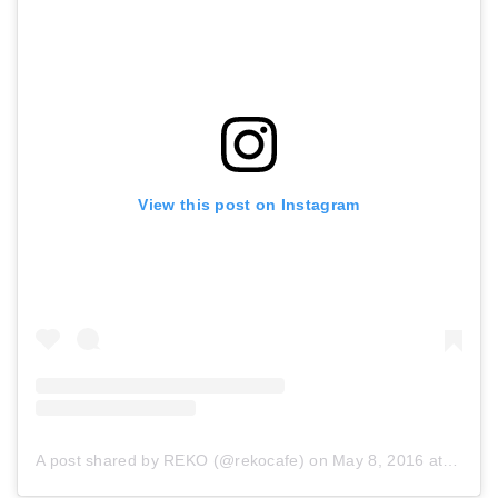
楽天で詳細を見る
Yahoo!ショッピングで見る
View this post on Instagram
ジャイアントロースターマシュマロ
コロナ・エキストラ
Amazonで詳細を見る
Amazonで詳細を見る
A post shared by REKO (@rekocafe)
on
May 8, 2016 at 7:53pm PDT
楽天で詳細を見る
楽天で詳細を見る