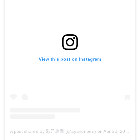
View this post on Instagram
A post shared by 彩乃農園 (@ayanonoen)
on
Apr 20, 2016 at 10:18pm PDT