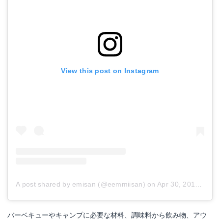
叙々苑 焼肉のたれ
プルコギのたれ
Amazonで詳細を見る
Amazonで詳細を見る
View this post on Instagram
楽天で詳細を見る
楽天で詳細を見る
Yahoo!ショッピングで見る
Yahoo!ショッピングで見る
A post shared by emisan (@eemmiisan)
on
Apr 30, 2017 at 8:12pm PDT
バーベキューやキャンプに必要な材料、調味料から飲み物、アウ