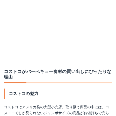
楽天で詳細を見る
Yahoo!ショッピングで見る
Yahoo!ショッピングで見る
コストコがバーべキュー食材の買い出しにぴったりな
理由
シーフードアヒージョ
シュリンプカクテル コストコ
コストコの魅力
楽天で詳細を見る
楽天で詳細を見る
コストコはアメリカ発の大型小売店。取り扱う商品の中には、コ
ストコでしか見られないジャンボサイズの商品がお値打ちで売ら