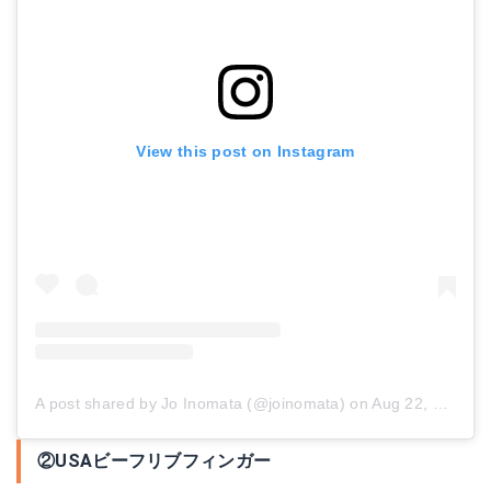
View this post on Instagram
A post shared by Jo Inomata (@joinomata)
on
Aug 22, 2017 at 5:31am PDT
②USAビーフリブフィンガー