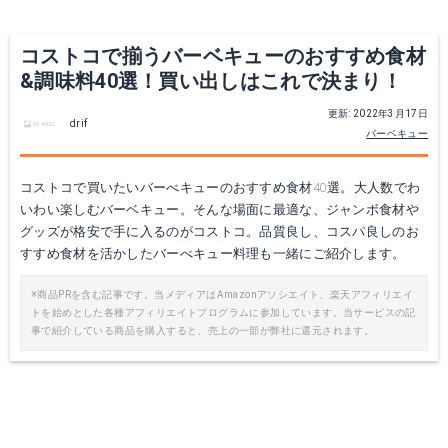
Yahoo!ショッピングで見る
Yahoo!ショッピングで見る
コストコで揃うバーベキューのおすすめ食材
&調味料40選！買い出しはこれで決まり！
更新: 2022年3月17日
drif
バーベキュー
コストコで買いたいバーべキューのおすすめ食材40選。大人数でわ
いわい楽しむバーベキュー。そんな場面に最適な、ジャンボ食材や
グッズが格安で手に入るのがコストコ。品質良し、コスパ良しのお
すすめ食材を活かしたバーべキュー料理も一緒にご紹介します。
ライム
USAビーフリブフィンガー
※商品PRを含む記事です。当メディアはAmazonアソシエイト、楽天アフィリエイ
トを始めとした各種アフィリエイトプログラムに参加しています。当サービスの記
Amazonで詳細を見る
楽天で詳細を見る
事で紹介している商品を購入すると、売上の一部が弊社に還元されます。