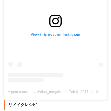
View this post on Instagram
A post shared by @blue_megaira
on
Feb 8, 2017 at 10:25am PST
リメイクレシピ