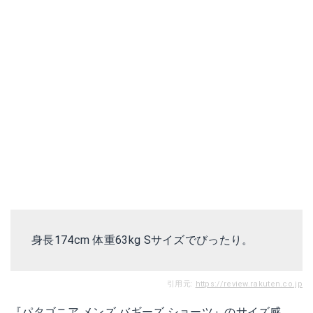
身長174cm 体重63kg Sサイズでびったり。
引用元:
https://review.rakuten.co.jp
『パタゴニア メンズ バギーズ ショーツ』のサイズ感