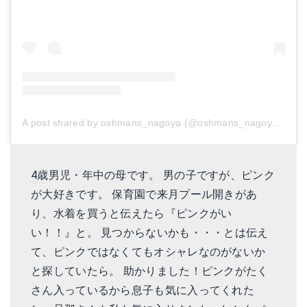
A post shared by oshmans_nagoya (@oshmans_nagoya)
on
F
4歳男児・年中の母です。 男の子ですが、ピンク
が大好きです。 保育園で来月プール開きがあ
り、水着を買うと伝えたら『ピンクがい
い！！』と。 見つからないかも・・・とは伝え
て、ピンクではなくてもオシャレなのがないか
と探していたら。 助かりました！ピンクがたく
さん入っているから息子も気に入ってくれた