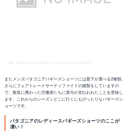
出典: https://item.rakuten.co.jp/canpanera/p06245/
またメンズパタゴニアバギーズショーツには股下が選べる2種類。
さらにフェアトレードサーティファイドの縫製をしていますの
で、製造に携わった労働者たちに賞与が支払われたことを意味し
ます。これからのシーズンどこに行くにもぴったりなバギーズシ
ョーツです。
パタゴニアのレディースバギーズショーツのここが
凄い！