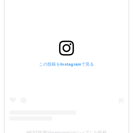
パタゴニア ガールズ コスタリカ バギーズ
この投稿をInstagramで見る
楽天で詳細を見る
Yahoo!ショッピングで見る
NEST焼津(@nestyaidu)がシェアした投稿