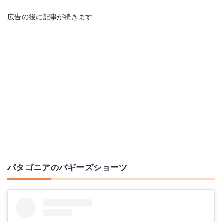
広告の後に記事が続きます
パタゴニア ウィメンズ バギーズ ショーツ 57059
パタゴニア アイランド ヘンプ パンツ
Amazonで詳細を見る
楽天で詳細を見る
パタゴニアのバギーズショーツ
楽天で詳細を見る
Yahoo!ショッピングで見る
Yahoo!ショッピングで見る