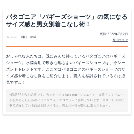
Yahoo!ショッピングで見る
Yahoo!ショッピングで見る
パタゴニア「バギーズショーツ」の気になる
サイズ感と男女別着こなし術！
更新: 2022年7月2日
山口 徳成
登山ウェア
おしゃれな人たちは、既にみんな持っているパタゴニアのバギーズ
ショーツ。水陸両用で履き心地もよいバギーズショーツは、今シー
ズンもトレンドです。ここではパタゴニアのバギーズショーツのサ
イズ感や着こなし例をご紹介します。購入を検討されている方は必
見ですよ！
パタゴニア バギーズ ロング 7インチ
ボーイズ バギーズ
※商品PRを含む記事です。当メディアはAmazonアソシエイト、楽天アフィリエイ
トを始めとした各種アフィリエイトプログラムに参加しています。当サービスの記
Amazonで詳細を見る
楽天で詳細を見る
事で紹介している商品を購入すると、売上の一部が弊社に還元されます。
楽天で詳細を見る
Yahoo!ショッピングで見る