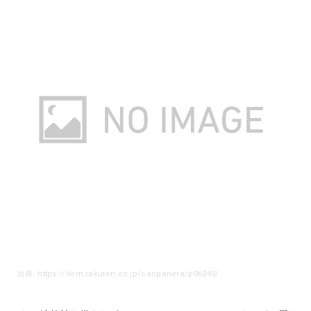
出典: https://item.rakuten.co.jp/canpanera/p06245/