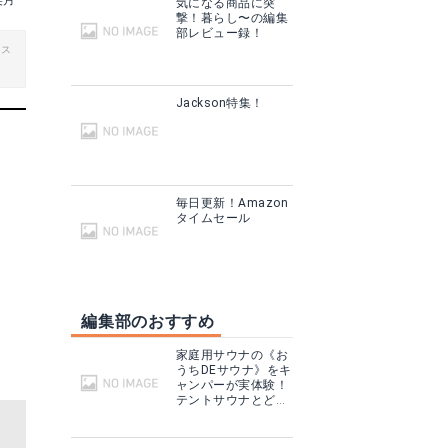
美月
気になる商品に突
撃！暮らし〜の編集
部レビュー録！
ビス
Jackson特集！
毎日更新！Amazon
タイムセール
編集部のおすすめ
家庭用サウナの《お
うちDEサウナ》をキ
ャンパーが実体験！
テントサウナとどこ
が違う？