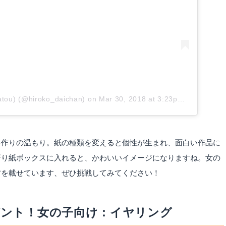
tou) (@hiroko_daichan)
on
Mar 30, 2018 at 3:23pm PDT
手作りの温もり。紙の種類を変えると個性が生まれ、面白い作品に
折り紙ボックスに入れると、かわいいイメージになりますね。女の
方を載せています、ぜひ挑戦してみてください！
ゼント！女の子向け：イヤリング