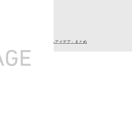
タイン編
マス編
ング編
編
子どもが喜ぶかわいい折り方&アイデア」まとめ