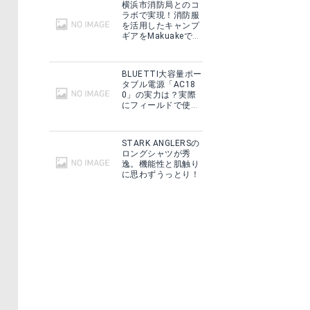
横浜市消防局とのコ
ラボで実現！消防服
を活用したキャンプ
ギアをMakuakeで予
約販売開始！
BLUETTI大容量ポー
タブル電源「AC18
0」の実力は？実際
にフィールドで使用
した感想をご紹介！
STARK ANGLERSの
ロングシャツが秀
逸。機能性と肌触り
に思わずうっとり！