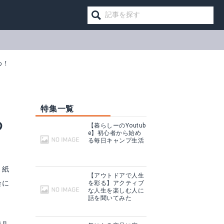
め！
特集一覧
わ
【暮らしーのYoutub
e】初心者から始め
る毎日キャンプ生活
り紙
【アウトドアで人生
会に
を彩る】アクティブ
な人生を楽しむ人に
話を聞いてみた