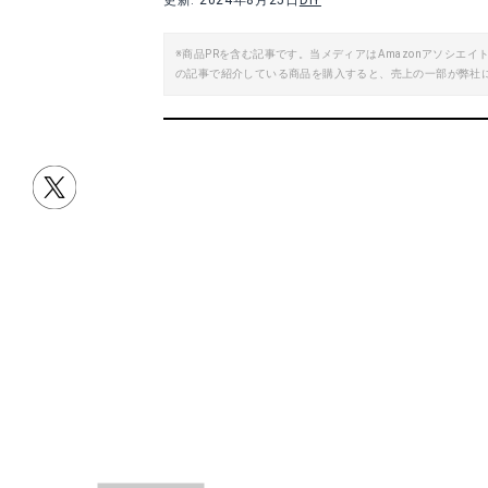
更新: 2024年8月25日
DIY
※商品PRを含む記事です。当メディアはAmazonアソシ
の記事で紹介している商品を購入すると、売上の一部が弊社
目次