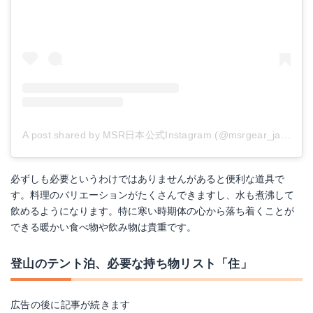
A post shared by MSR日本公式Instagram (@msrgear_japan)
o
必ずしも必要というわけではありませんがあると便利な道具で
す。料理のバリエーションがたくさんできますし、水も煮沸して
飲めるようになります。特に寒い時期体の心から落ち着くことが
できる暖かい食べ物や飲み物は貴重です。
登山のテント泊、必要な持ち物リスト「住」
広告の後に記事が続きます