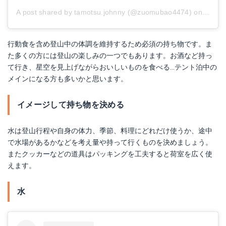
A post shared by tamotsu.johnny (@zuomubao4474)
on
May 7
行動食を含め登山中の体調を維持するため必須の持ち物です。ま
た多くの方には登山の楽しみの一つでもあります。お酒など持っ
て行き、星空を見上げながらおいしいものを食べる…テント泊中の
メインになる方も多いかと思います。
イメージして持ち物を決める
水は登山行程や自身の体力、季節、料理にどれだけ使うか、途中
で水場があるかなどを考え量や持って行くものを決めましょう。
またクッカーなどの道具はパッキングを工夫すると荷室を広く使
えます。
水