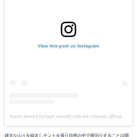
View this post on Instagram
A post shared by kayo:relaxed:︎:relaxed:︎:relaxed:︎ (@kayoyoyo1981)
雄大な山々を縦走しテントを張り自然の中で寝泊りすることは開