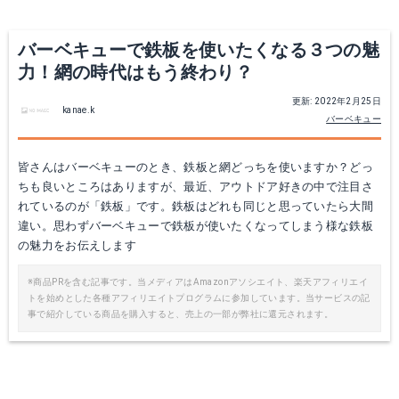
Yahoo!ショッピングで見る
Yahoo!ショッピングで見る
バーベキューで鉄板を使いたくなる３つの魅
力！網の時代はもう終わり？
更新: 2022年2月25日
kanae.k
バーベキュー
皆さんはバーベキューのとき、鉄板と網どっちを使いますか？どっ
ちも良いところはありますが、最近、アウトドア好きの中で注目さ
れているのが「鉄板」です。鉄板はどれも同じと思っていたら大間
違い。思わずバーベキューで鉄板が使いたくなってしまう様な鉄板
ZEOOR(ゼオール) 極厚バーベキュー板厚6mm
スコッチブライト がんこたわし 厨房用
の魅力をお伝えします
Amazonで詳細を見る
Amazonで詳細を見る
※商品PRを含む記事です。当メディアはAmazonアソシエイト、楽天アフィリエイ
トを始めとした各種アフィリエイトプログラムに参加しています。当サービスの記
事で紹介している商品を購入すると、売上の一部が弊社に還元されます。
楽天で詳細を見る
楽天で詳細を見る
Yahoo!ショッピングで見る
Yahoo!ショッピングで見る