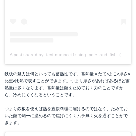
A post shared by :tent:️numacci:fishing_pole_and_fish: (@numacci5050)
鉄板の魅力は何といっても畜熱性です。蓄熱量＝たて×よこ×厚さ×
比重×比熱で表すことができます。つまり厚さがあればあるほど蓄
熱量は多くなります。蓄熱量は熱をためておく力のことですか
ら、冷めにくくなるということです。
つまり鉄板を使えば熱を直接料理に届けるのではなく、ためてお
いた熱で均一に温めるので焦げにくくムラ無く火を通すことがで
きます。