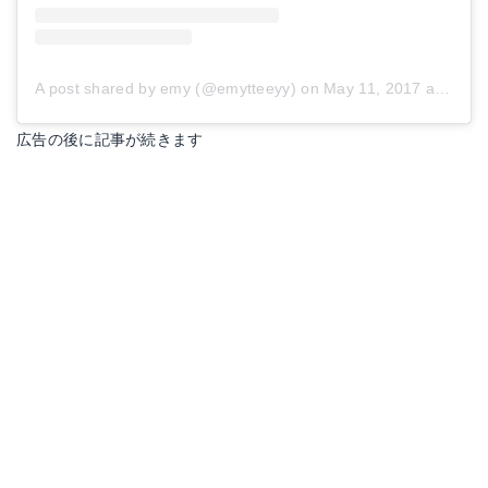
A post shared by emy (@emytteeyy)
on
May 11, 2017 at 4:12pm PDT
広告の後に記事が続きます