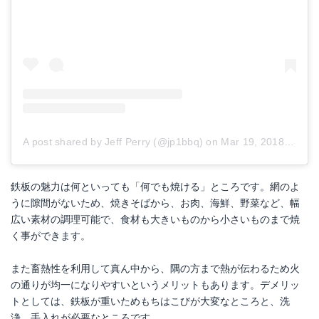
A post shared by Jeff Perry (@jp1bbq)
on
Mar 19, 2018 at 7:14pm PDT
鉄板の魅力は何といっても「何でも焼ける」ところです。網のよ
うに隙間がないため、焼きそばから、お肉、海鮮、野菜など、幅
広い素材の調理可能で、食材も大きいものから小さいものまで焼
く事ができます。
また畜熱性を利用して真ん中から、隅の方まで熱が伝わるため火
の通りが均一になりやすいというメリットもあります。デメリッ
トとしては、鉄板が重いためもちはこびが大変なところと、洗
浄、手入れが必要なところです。