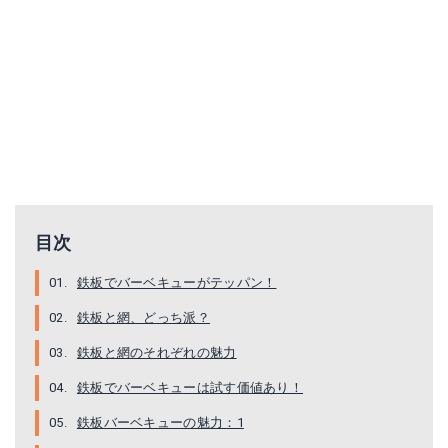
肉押え 角型 大(210×150)
Coleman パワーハウスLPツーバーナーストーブ
目次
Amazonで詳細を見る
Amazonで詳細を見る
鉄板でバーベキューがテッパン！
楽天で詳細を見る
楽天で詳細を見る
鉄板と網、どっち派？
Yahoo!ショッピングで見る
Yahoo!ショッピングで見る
鉄板と網のそれぞれの魅力
鉄板でバーベキューは試す価値あり！
鉄板バーベキューの魅力：1