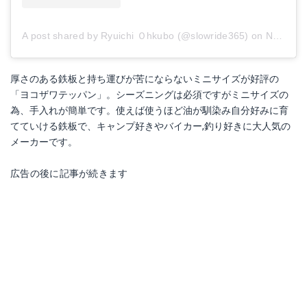
A post shared by Ryuichi Ｏhkubo (@slowride365)
on
Nov 11, 2017 at 3:00am PST
厚さのある鉄板と持ち運びが苦にならないミニサイズが好評の
「ヨコザワテッパン」。シーズニングは必須ですがミニサイズの
為、手入れが簡単です。使えば使うほど油が馴染み自分好みに育
てていける鉄板で、キャンプ好きやバイカー,釣り好きに大人気の
メーカーです。
広告の後に記事が続きます