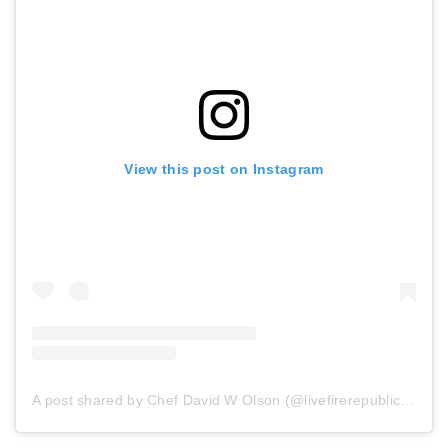
View this post on Instagram
A post shared by Chef David W Olson (@livefirerepublic)
on
Ma