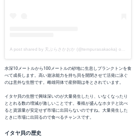
A post shared by 天ぷらさかおか (@tempurasakaoka)
on
Dec 
水深10メートルから100メートルの砂地に生息しプランクトンを食
べて成長します。高い遊泳能力を持ち貝を開閉させて活発に泳ぐ
のは意外な生態です。雌雄同体で産卵期は冬とされています。
イタヤ貝の生態で興味深いのが大量発生したり、いなくなったり
ととれる数の増減が激しいことです。養殖が盛んなホタテと比べ
ると資源量が安定せず市場に出回らないのですね。大量発生した
ときに市場に出回るので食べるチャンスです。
イタヤ貝の歴史