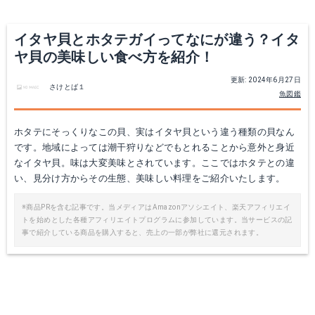
イタヤ貝とホタテガイってなにが違う？イタ
ヤ貝の美味しい食べ方を紹介！
更新: 2024年6月27日
さけとば１
魚図鑑
ホタテにそっくりなこの貝、実はイタヤ貝という違う種類の貝なん
です。地域によっては潮干狩りなどでもとれることから意外と身近
なイタヤ貝。味は大変美味とされています。ここではホタテとの違
い、見分け方からその生態、美味しい料理をご紹介いたします。
※商品PRを含む記事です。当メディアはAmazonアソシエイト、楽天アフィリエイ
トを始めとした各種アフィリエイトプログラムに参加しています。当サービスの記
事で紹介している商品を購入すると、売上の一部が弊社に還元されます。