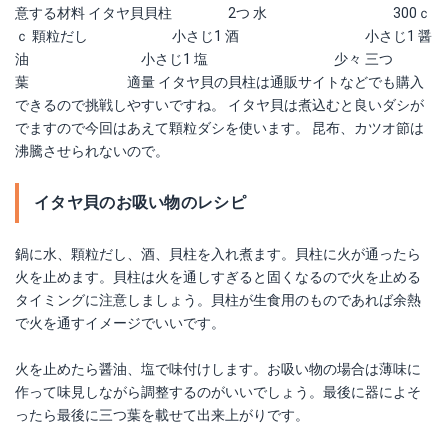
意する材料 イタヤ貝貝柱 2つ 水 300ｃ
ｃ 顆粒だし 小さじ1 酒 小さじ1 醤
油 小さじ1 塩 少々 三つ
葉 適量 イタヤ貝の貝柱は通販サイトなどでも購入
できるので挑戦しやすいですね。 イタヤ貝は煮込むと良いダシが
でますので今回はあえて顆粒ダシを使います。 昆布、カツオ節は
沸騰させられないので。
イタヤ貝のお吸い物のレシピ
鍋に水、顆粒だし、酒、貝柱を入れ煮ます。貝柱に火が通ったら
火を止めます。貝柱は火を通しすぎると固くなるので火を止める
タイミングに注意しましょう。貝柱が生食用のものであれば余熱
で火を通すイメージでいいです。
火を止めたら醤油、塩で味付けします。お吸い物の場合は薄味に
作って味見しながら調整するのがいいでしょう。最後に器によそ
ったら最後に三つ葉を載せて出来上がりです。