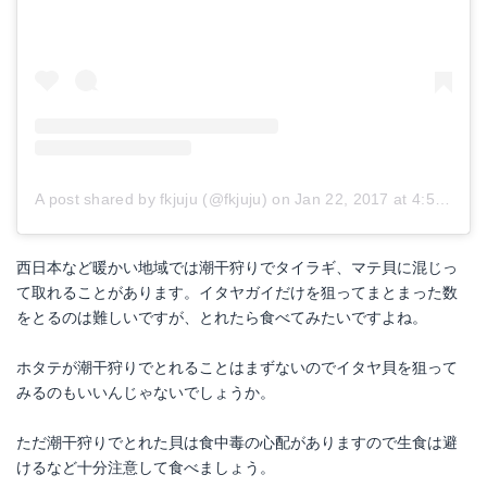
A post shared by fkjuju (@fkjuju)
on
Jan 22, 2017 at 4:58pm PST
西日本など暖かい地域では潮干狩りでタイラギ、マテ貝に混じっ
て取れることがあります。イタヤガイだけを狙ってまとまった数
をとるのは難しいですが、とれたら食べてみたいですよね。
ホタテが潮干狩りでとれることはまずないのでイタヤ貝を狙って
みるのもいいんじゃないでしょうか。
ただ潮干狩りでとれた貝は食中毒の心配がありますので生食は避
けるなど十分注意して食べましょう。