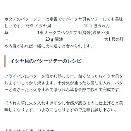
ホタテのバターソテーは定番ですがイタヤ貝もソテーしても美味
しいです。 材料 イタヤ貝 10コ ほうれん
草 1束 ミックスベジタブル(冷凍)適量 バタ
ー 20ｇ 醤油 大1 貝の肝
や内臓があれば一緒に火を通すと食べられます。
イタヤ貝のバターソテーのレシピ
フライパンにバターを溶かし熱します。熱くなったらイタヤ貝を
片面ずつしっかり焼きます。十分火が通ったら醤油を入れ、バタ
ーと混ざったら火を止めてほうれん草を余熱で炒めて完成です。
ほうれん草に火を入れすぎず少し食感が残るように仕上げると美
味しくなります。つまみにもなりますので是非お試し下さい。