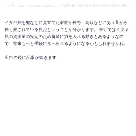
出典: https://www.amazon.co.jp/%E4%BA%BA%E5%BD%A2%E3%81%AE%E3%81%93%E3%81%86%E3%81%92%E3%81%A4-%E3%80%90%E5%AE%B6%E7%B4%8B%E5%85%A5%E3%82%8C%E5%AF%BE%E8%B1%A1%E5%95%86%E5%93%81%E3%80%91%E6%9D%BF%E5%B1%8B%E8%B2%9D-%E3%81%84%E3%81%9F%E3%82%84%E3%81%8C%E3%81%84/dp/B00IR7WI5I
イタヤ貝を兜などに見立てた家紋が長野、鳥取などにあり昔から
長く愛されている貝だということが分かります。 最近ではイタヤ
貝の資源量の安定のため養殖に力を入れる動きもあるようなの
で、将来もっと手軽に食べられるようになるかもしれませんね。
広告の後に記事が続きます