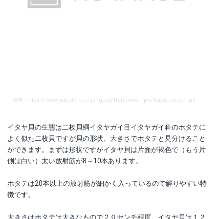
出典: https://www.rakuten.ne.jp/gold/hotatehompo/itaya_prod.html
イタヤ貝の生態は二枚貝綱イタヤガイ目イタヤガイ科のホタテに
よく似た二枚貝ですが貝の形状、大きさでホタテと見分けること
ができます。まずは形状ですがイタヤ貝は片面が褐色で（もう片
側は白い）太い放射筋が8～10本あります。
ホタテは20本以上の放射筋が細かく入っているので解りやすい特
徴です。
大きさはホタテは大きなもので２０センチ程度、イタヤ貝は１２