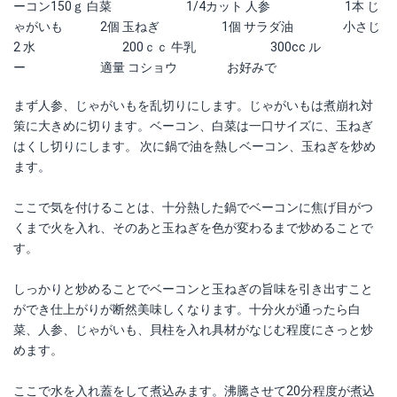
ーコン150ｇ 白菜 1/4カット 人参 1本 じ
ゃがいも 2個 玉ねぎ 1個 サラダ油 小さじ
2 水 200ｃｃ 牛乳 300cc ル
ー 適量 コショウ お好みで
まず人参、じゃがいもを乱切りにします。じゃがいもは煮崩れ対
策に大きめに切ります。ベーコン、白菜は一口サイズに、玉ねぎ
はくし切りにします。 次に鍋で油を熱しベーコン、玉ねぎを炒め
ます。
ここで気を付けることは、十分熱した鍋でベーコンに焦げ目がつ
くまで火を入れ、そのあと玉ねぎを色が変わるまで炒めることで
す。
しっかりと炒めることでベーコンと玉ねぎの旨味を引き出すこと
ができ仕上がりが断然美味しくなります。十分火が通ったら白
菜、人参、じゃがいも、貝柱を入れ具材がなじむ程度にさっと炒
めます。
ここで水を入れ蓋をして煮込みます。沸騰させて20分程度が煮込