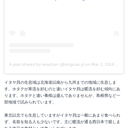
A post shared by seachan (@shigusa.y)
on
Mar 2, 2016 at 6:05pm PST
イタヤ貝の生息域は北海道以南から九州までの地域に生息しま
す。ホタテが寒流を好むのと違いイタヤ貝は暖流を好む傾向にあ
ります。ホタテと違い養殖は盛んでありませんが、島根県など一
部地域で試みられています。
東北以北でも生息していますがイタヤ貝は一般にあまり食べられ
ず、名前を知る人も少ないです。主に暖流が通る西日本で親しま