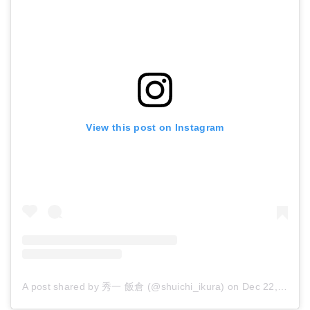
View this post on Instagram
A post shared by 秀一 飯倉 (@shuichi_ikura)
on
Dec 22, 2014 at 3:58pm PST