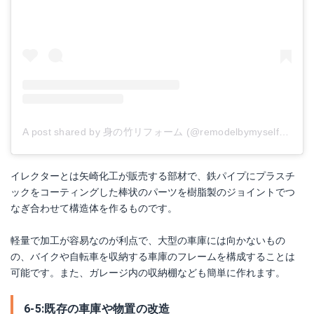
A post shared by 身の竹リフォーム (@remodelbymyself)
on
Ju
イレクターとは矢崎化工が販売する部材で、鉄パイプにプラスチ
ックをコーティングした棒状のパーツを樹脂製のジョイントでつ
なぎ合わせて構造体を作るものです。
軽量で加工が容易なのが利点で、大型の車庫には向かないもの
の、バイクや自転車を収納する車庫のフレームを構成することは
可能です。また、ガレージ内の収納棚なども簡単に作れます。
6-5:既存の車庫や物置の改造