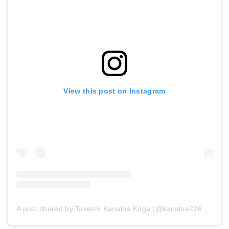
View this post on Instagram
A post shared by Takeshi Kanaloa Koga (@kanaloa2260)
on
J