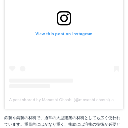
View this post on Instagram
A post shared by Masashi Ohashi (@masashi.ohashi)
on
Dec 6
鉄製や鋼製の材料で、通常の大型建築の材料としても広く使われ
ています。重量的にはかなり重く、接続には溶接の技術が必要と