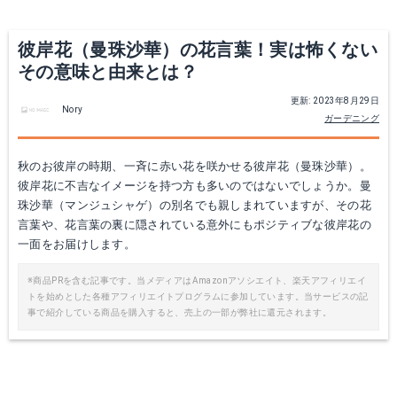
彼岸花（曼珠沙華）の花言葉！実は怖くない
その意味と由来とは？
更新: 2023年8月29日
Nory
ガーデニング
秋のお彼岸の時期、一斉に赤い花を咲かせる彼岸花（曼珠沙華）。
彼岸花に不吉なイメージを持つ方も多いのではないでしょうか。曼
珠沙華（マンジュシャゲ）の別名でも親しまれていますが、その花
言葉や、花言葉の裏に隠されている意外にもポジティブな彼岸花の
一面をお届けします。
※商品PRを含む記事です。当メディアはAmazonアソシエイト、楽天アフィリエイ
トを始めとした各種アフィリエイトプログラムに参加しています。当サービスの記
事で紹介している商品を購入すると、売上の一部が弊社に還元されます。