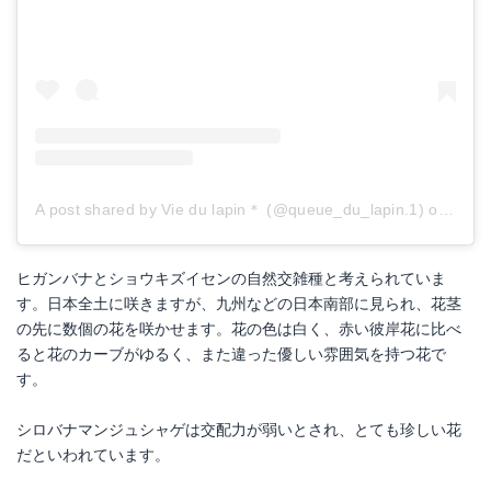
A post shared by Vie du lapin＊ (@queue_du_lapin.1)
on
Oct 
ヒガンバナとショウキズイセンの自然交雑種と考えられていま
す。日本全土に咲きますが、九州などの日本南部に見られ、花茎
の先に数個の花を咲かせます。花の色は白く、赤い彼岸花に比べ
ると花のカーブがゆるく、また違った優しい雰囲気を持つ花で
す。
シロバナマンジュシャゲは交配力が弱いとされ、とても珍しい花
だといわれています。