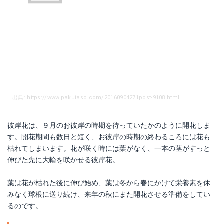
出典: https://www.pakutaso.com/20160904271post-9108.html
彼岸花は、９月のお彼岸の時期を待っていたかのように開花しま
す。開花期間も数日と短く、お彼岸の時期の終わるころには花も
枯れてしまいます。花が咲く時には葉がなく、一本の茎がすっと
伸びた先に大輪を咲かせる彼岸花。
葉は花が枯れた後に伸び始め、葉は冬から春にかけて栄養素を休
みなく球根に送り続け、来年の秋にまた開花させる準備をしてい
るのです。