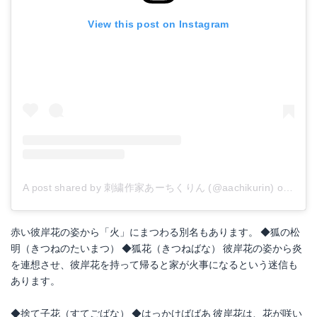
View this post on Instagram
A post shared by 刺繍作家あーちくりん (@aachikurin)
on
Mar 
赤い彼岸花の姿から「火」にまつわる別名もあります。 ◆狐の松
明（きつねのたいまつ） ◆狐花（きつねばな） 彼岸花の姿から炎
を連想させ、彼岸花を持って帰ると家が火事になるという迷信も
あります。
◆捨て子花（すてごばな） ◆はっかけばばあ 彼岸花は、花が咲い