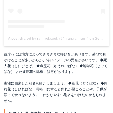
A post shared by ran :relaxed:︎ (@_ran.ran.ran_)
on
Sep 3, 2016 at 1:09am PDT
彼岸花には地方によってさまざまな呼び名があります。墓地で見
かけることが多いからか、怖いイメージの異名が多いです。 ◆死
人花（しにびとば） ◆幽霊花（ゆうれいばな） ◆地獄花（じごく
ばな） また彼岸花の球根には毒があります。
毒性に由来した別名も紹介しましょう。 ◆毒花（どくばな） ◆痺
れ花（しびればな） 毒を口にすると痺れが起こることや、子供が
誤って食べないように、わかりやすい別名をつけたのかもしれま
せん。