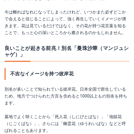
今は離ればなれになってしまったけれど、いつかまた必ずどこか
で会えると信じることによって、強く再生していくイメージが湧
きます。花は見ているだけではなく、その花が持つ花言葉を知る
ことで、もっと心の深いところから癒されるのかもしれません。
良いことが起きる前兆！別名「曼珠沙華（マンジュシ
ャゲ）」
不吉なイメージを持つ彼岸花
別名が多いことで知られている彼岸花。日本全国で群生している
ため、地方でつけられた方言を含めると1000以上もの別名を持ち
ます。
墓地でよく咲くことから「死人花（しにびとばな）」「地獄花
（じごくばな）」、さらには「幽霊花（ゆうれいばな）などと呼
ばれることもあります。