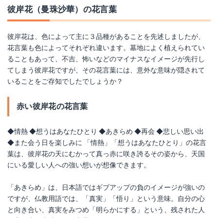
彼岸花（曼珠沙華）の花言葉
彼岸花は、色によって主に３品種があることを先述しましたが、
花言葉も色によってそれぞれ違います。墓地によく植えられてい
ることもあって、不吉、怖いなどのマイナスなイメージが先行し
てしまう彼岸花ですが、その花言葉には、意外な意味が隠されて
いることをご存知でしたでしょうか？
赤い彼岸花の花言葉
◆情熱 ◆想うはあなたひとり ◆あきらめ ◆再会 ◆悲しい思い出
◆また会う日を楽しみに 「情熱」「想うはあなたひとり」の花言
葉は、彼岸花の天にむかって真っ赤に咲き誇るその姿から、天国
にいる愛しい人への強い想いが想像できます。
「あきらめ」は、日本語ではギブアップの負のイメージが強いの
ですが、仏教用語では、「真実」「悟り」という意味。自分の心
と向き合い、真実をみつめ「明らかにする」という、残された人