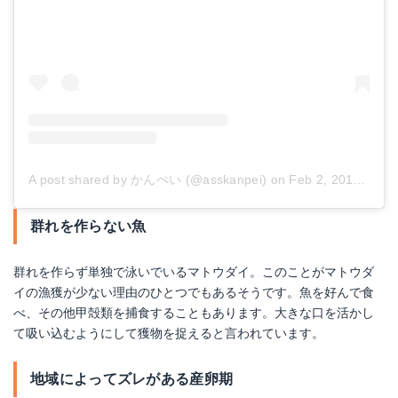
A post shared by かんぺい (@asskanpei)
on
Feb 2, 2018 at 7:48pm PST
群れを作らない魚
群れを作らず単独で泳いでいるマトウダイ。このことがマトウダ
イの漁獲が少ない理由のひとつでもあるそうです。魚を好んで食
べ、その他甲殻類を捕食することもあります。大きな口を活かし
て吸い込むようにして獲物を捉えると言われています。
地域によってズレがある産卵期