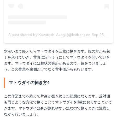
A post shared by Kazutoshi Akagi (@hvtbon)
on
Sep 25, 2017 at 2:42pm PDT
水洗いまで終えたらマトウダイを三枚に捌きます。腹の方から包
丁を入れていき、背骨に沿うようにしてマトウダイを開いていき
ます。マトウダイには棘状の突起があるので、気をつけましょ
う。この作業を腹側だけでなく背中側からも行います。
マトウダイの捌き方4
この作業までを終えて片身が捌き終えた状態になります。反対側
も同じような方法で捌くことでマトウダイを3枚におろすことがで
きます。マトウダイは身が割れやすい魚なので捌くときに注意し
ながら行いましょう。