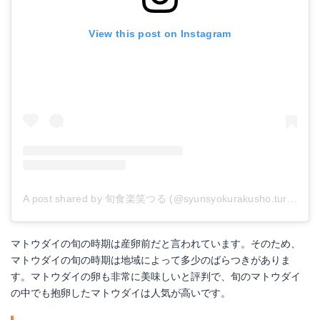
View this post on Instagram
A post shared by 旬食楽笑つる (@syunsyokurakusho.turu)
on
J
マトウダイの旬の時期は産卵前だと言われています。そのため、
マトウダイの旬の時期は地域によって多少のばらつきがありま
す。マトウダイの卵も非常に美味しいと評判で、旬のマトウダイ
の中でも抱卵したマトウダイは人気が高いです。