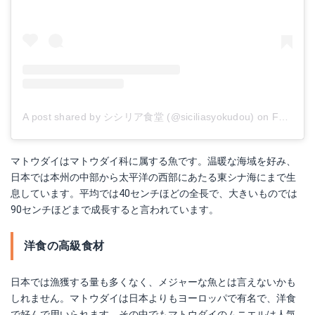
A post shared by シシリア食堂 (@siciliasyokudou)
on
Feb 16, 2018 at 7:29pm PST
マトウダイはマトウダイ科に属する魚です。温暖な海域を好み、
日本では本州の中部から太平洋の西部にあたる東シナ海にまで生
息しています。平均では40センチほどの全長で、大きいものでは
90センチほどまで成長すると言われています。
洋食の高級食材
日本では漁獲する量も多くなく、メジャーな魚とは言えないかも
しれません。マトウダイは日本よりもヨーロッパで有名で、洋食
で好んで用いられます。その中でもマトウダイのムニエルは人気