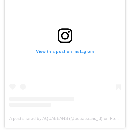
View this post on Instagram
A post shared by AQUABEANS (@aquabeans_d)
on
Feb 26, 2018 at 4:54pm PST