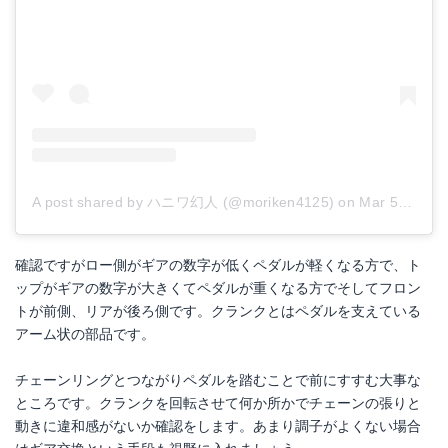
A post shared by ハニワ幻人 (@moriken4125)
on
Mar 5, 2017 at 1:37am PST
確認ですがロー側がギアの数字が低くペダルが軽くなる方で、ト
ップがギアの数字が大きくてペダルが重くなる方でそしてフロン
トが前側、リアが後ろ側です。クランクとはペダルを支えている
アーム状の部品です。
チェーンリングとつながりペダルを踏むことで前にすすむ大事な
ところです。クランクを回転させて何か所かでチェーンの張りと
動きに違和感がないか確認をします。あまり調子がよくない場合