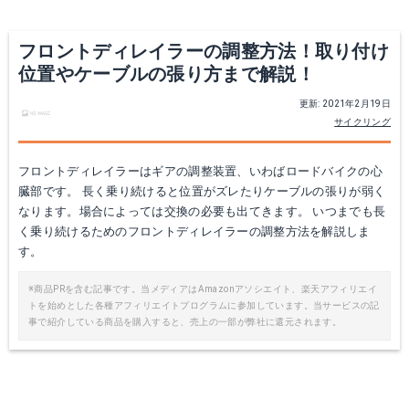
フロントディレイラーの調整方法！取り付け
位置やケーブルの張り方まで解説！
更新: 2021年2月19日
サイクリング
フロントディレイラーはギアの調整装置、いわばロードバイクの心
臓部です。 長く乗り続けると位置がズレたりケーブルの張りが弱く
なります。場合によっては交換の必要も出てきます。 いつまでも長
く乗り続けるためのフロントディレイラーの調整方法を解説しま
す。
※商品PRを含む記事です。当メディアはAmazonアソシエイト、楽天アフィリエイ
トを始めとした各種アフィリエイトプログラムに参加しています。当サービスの記
事で紹介している商品を購入すると、売上の一部が弊社に還元されます。