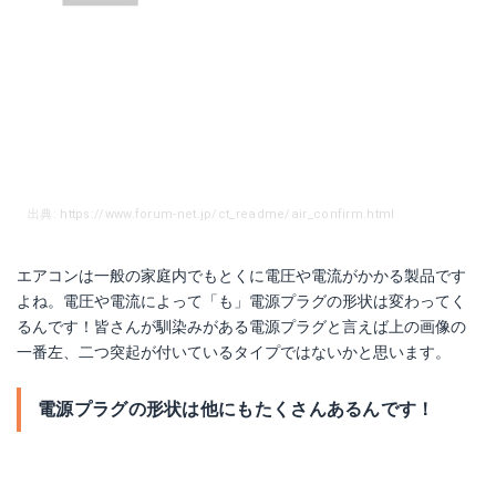
出典: https://www.forum-net.jp/ct_readme/air_confirm.html
エアコンは一般の家庭内でもとくに電圧や電流がかかる製品です
よね。電圧や電流によって「も」電源プラグの形状は変わってく
るんです！皆さんが馴染みがある電源プラグと言えば上の画像の
一番左、二つ突起が付いているタイプではないかと思います。
電源プラグの形状は他にもたくさんあるんです！