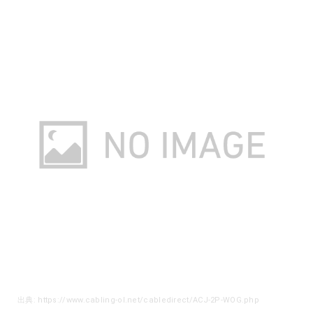
出典: https://www.cabling-ol.net/cabledirect/ACJ-2P-WOG.php