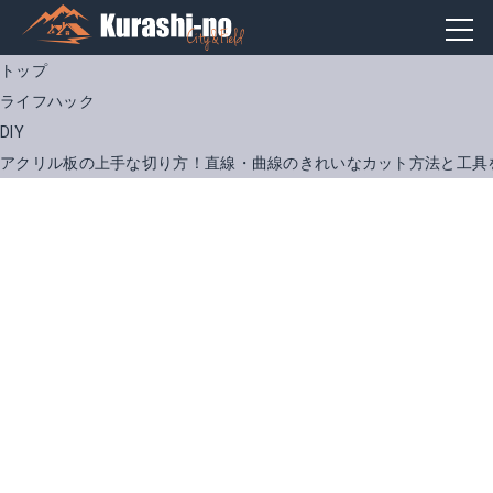
トップ
ライフハック
DIY
アクリル板の上手な切り方！直線・曲線のきれいなカット方法と工具
goot ホットナイフ HOT-60R
アクリサンデー 131254
Amazonで詳細を見る
Amazonで詳細を見る
楽天で詳細を見る
楽天で詳細を見る