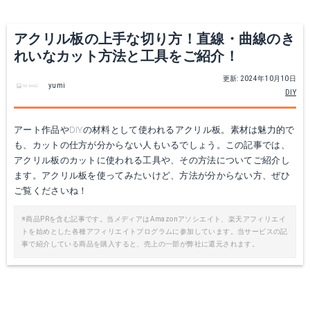
Yahoo!ショッピングで見る
Yahoo!ショッピングで見る
アクリル板の上手な切り方！直線・曲線のき
れいなカット方法と工具をご紹介！
更新: 2024年10月10日
yumi
DIY
アート作品やDIYの材料として使われるアクリル板。素材は魅力的で
も、カットの仕方が分からない人もいるでしょう。この記事では、
アクリル板のカットに使われる工具や、その方法についてご紹介し
ます。アクリル板を使ってみたいけど、方法が分からない方、ぜひ
ハセガワ トライツール アプリケーションシート
USW-334ｼﾘｰｽﾞ用替え刃
ご覧くださいね！
Amazonで詳細を見る
Amazonで詳細を見る
※商品PRを含む記事です。当メディアはAmazonアソシエイト、楽天アフィリエイ
トを始めとした各種アフィリエイトプログラムに参加しています。当サービスの記
事で紹介している商品を購入すると、売上の一部が弊社に還元されます。
楽天で詳細を見る
楽天で詳細を見る
Yahoo!ショッピングで見る
Yahoo!ショッピングで見る