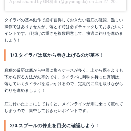
A post shared by GR柳田 (@gryanagida)
on
Jan 27, 2018 at 4:06pm PST
タイラバの基本動作で必ず習得しておきたい着底の確認。難しい
操作ではありませんが、落とす時は必ずチェックしておきたいポ
イントです。仕掛けの重さを複数用意して、快適に釣りを進めま
しょう！
1/3.タイラバは底から巻き上げるのが基本！
真鯛の反応は底から中層に集るケースが多く、上から探るよりも
下から探る方法が効率的です。タイラバに興味を持った真鯛は、
落ちていくタイラバを追いかけるので、定期的に底を取りながら
釣りを進めましょう！
底に付いたままにしておくと、メインラインが潮に乗って流れて
しまうので、集中しておきたいポイントです。
2/3.スプールの停止を目安に確認しよう！