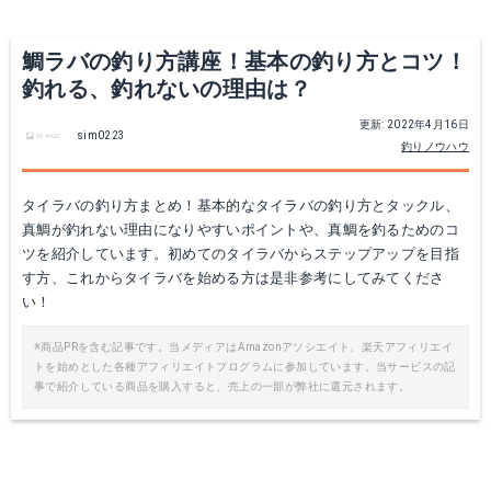
Yahoo!ショッピングで見る
鯛ラバの釣り方講座！基本の釣り方とコツ！
釣れる、釣れないの理由は？
更新: 2022年4月16日
sim0223
釣りノウハウ
タイラバの釣り方まとめ！基本的なタイラバの釣り方とタックル、
真鯛が釣れない理由になりやすいポイントや、真鯛を釣るためのコ
ツを紹介しています。初めてのタイラバからステップアップを目指
す方、これからタイラバを始める方は是非参考にしてみてくださ
ダイワ UVF紅牙デュラセンサーX8+Si2
ダイワ タイラバ ベイトリール 21 紅牙 IC
い！
Amazonで詳細を見る
Amazonで詳細を見る
※商品PRを含む記事です。当メディアはAmazonアソシエイト、楽天アフィリエイ
トを始めとした各種アフィリエイトプログラムに参加しています。当サービスの記
事で紹介している商品を購入すると、売上の一部が弊社に還元されます。
Yahoo!ショッピングで見る
楽天で詳細を見る
Yahoo!ショッピングで見る