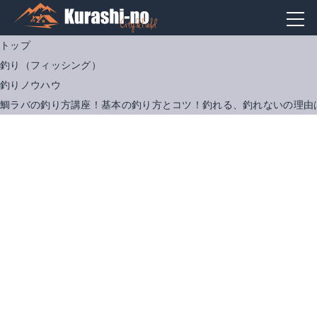
トップ
釣り（フィッシング）
釣りノウハウ
鯛ラバの釣り方講座！基本の釣り方とコツ！釣れる、釣れないの理由
ダイワ タイラバロッド 紅牙 AP 69MHB
ダイワ 紅牙X リール
Amazonで詳細を見る
Amazonで詳細を見る
Yahoo!ショッピングで見る
楽天で詳細を見る