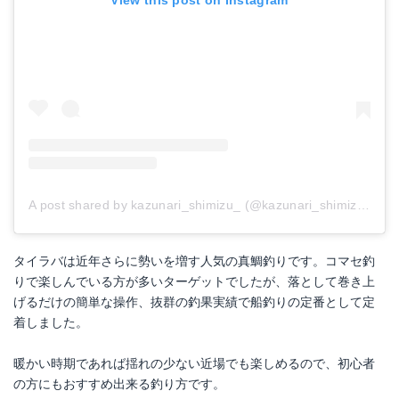
A post shared by kazunari_shimizu_ (@kazunari_shimizu_)
on
タイラバは近年さらに勢いを増す人気の真鯛釣りです。コマセ釣
りで楽しんでいる方が多いターゲットでしたが、落として巻き上
げるだけの簡単な操作、抜群の釣果実績で船釣りの定番として定
着しました。
暖かい時期であれば揺れの少ない近場でも楽しめるので、初心者
の方にもおすすめ出来る釣り方です。