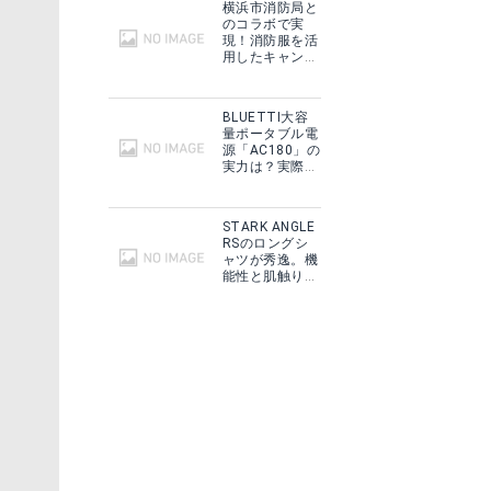
横浜市消防局と
のコラボで実
現！消防服を活
用したキャンプ
ギアをMakuake
で予約販売開
始！
BLUETTI大容
量ポータブル電
源「AC180」の
実力は？実際に
フィールドで使
用した感想をご
紹介！
STARK ANGLE
RSのロングシ
ャツが秀逸。機
能性と肌触りに
ドッペルギャンガー ｜ワンタッチテント T5-23
思わずうっと
り！
Amazonで詳細を見る
楽天で詳細を見る
T3-79