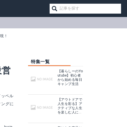
実現！
特集一覧
設営
【暮らしーのYo
utube】初心者
から始める毎日
キャンプ生活
ドッペル
【アウトドアで
ィングに
人生を彩る】ア
クティブな人生
を楽しむ人に話
を聞いてみた