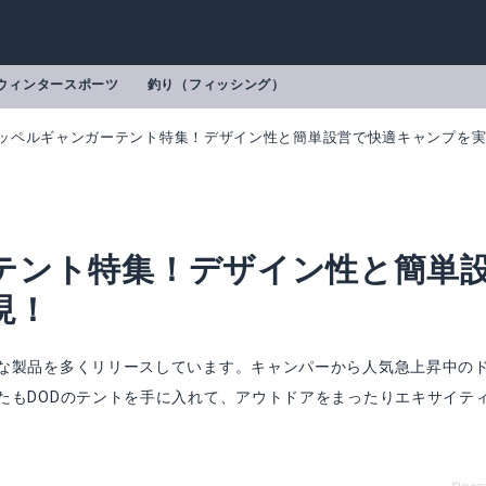
ウィンタースポーツ
釣り（フィッシング）
ッペルギャンガーテント特集！デザイン性と簡単設営で快適キャンプを
テント特集！デザイン性と簡単
現！
な製品を多くリリースしています。キャンパーから人気急上昇中の
たもDODのテントを手に入れて、アウトドアをまったりエキサイテ
ドッペルギャンガー｜アウトドア ライダーズタンデムテント T3-485
mazonで詳細を見る