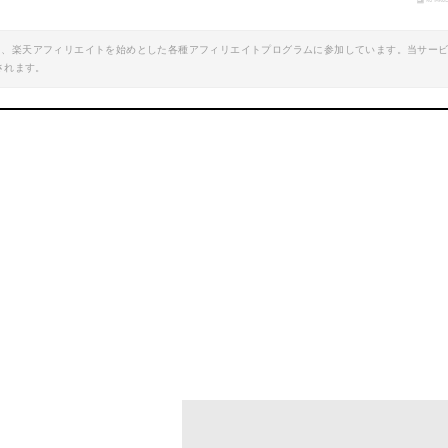
エイト、楽天アフィリエイトを始めとした各種アフィリエイトプログラムに参加しています。当サー
DOD｜かまぼこテントミニT3-488
されます。
リタリーテント
mazonで詳細を見る
Amazonで詳細を
楽天で詳細を見る
楽天で詳細を見