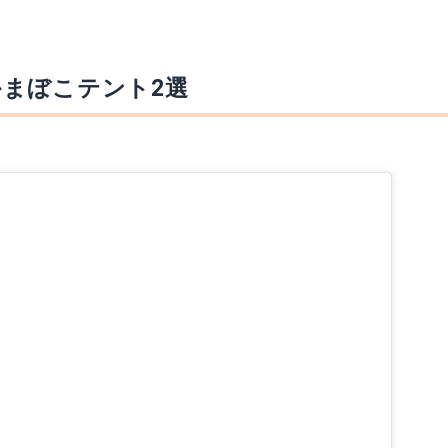
mazonで詳細を見る
Amazonで詳細を
楽天で詳細を見る
楽天で詳細を見
まぼこテント2選
テキーラテーブル TB4-535
mazonで詳細を見る
楽天で詳細を見る
ドッペルギャンガー｜ ワンタッチテント