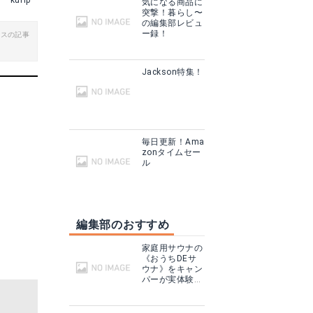
kurip
気になる商品に
突撃！暮らし〜
の編集部レビュ
ー録！
ビスの記事
2-2ドッペルギャンガー｜かまぼこテントミニ2 T5-489/BK（5人用）
Jackson特集！
毎日更新！Ama
zonタイムセー
ル
編集部のおすすめ
ディーオーディー｜ワンタッチテント 紐を引くだけ簡単設営 1-2人用 T2-29
ディーオーディー｜ワンタッチフィッシングテント T3-65
家庭用サウナの
見る
Amazonで詳細を見る
《おうちDEサ
ウナ》をキャン
パーが実体験！
る
楽天で詳細を見る
テントサウナと
どこが違う？