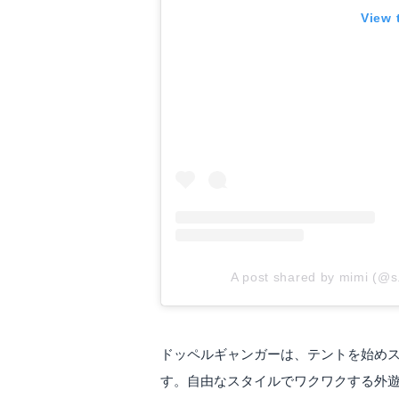
View 
ディーオーディー｜3-4人用 タープリーテント T3-83
Amazonで詳細を見る
A
楽天で詳細を見る
A post shared by mimi (@
ドッペルギャンガーは、テントを始め
ディーオーディー｜ワイドビーチテント ビーチテント T5-525T
ドッペルギャンガー
す。自由なスタイルでワクワクする外