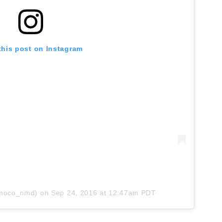
楽天で詳細を見
this post on Instagram
@moco_nmd)
on
Sep 24, 2016 at 12:47am PDT
ドッペルギャンガー｜オヒトリサマ バーベキューグリル Q1-262