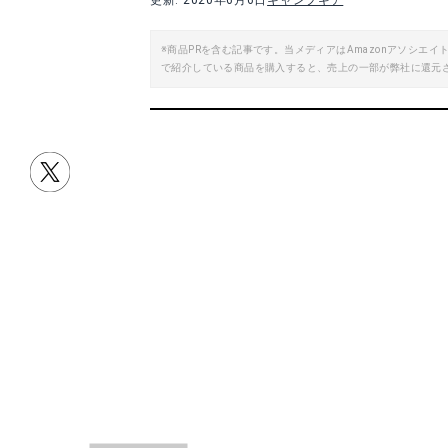
更新: 2020年6月6日
キャンプギア
※商品PRを含む記事です。当メディアはAmazonアソシ
で紹介している商品を購入すると、売上の一部が弊社に還元
Soomloomミ
A
目次