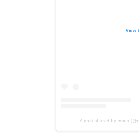
View 
A post shared by moco (
ドッペルギャンガー ｜キャンプ用一酸化炭素チェッカー2 CG1-559