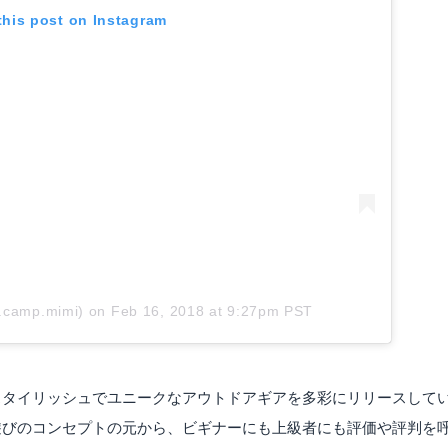
this post on Instagram
ドッペルギャンガーアウトドア｜パップ風テント パップフーテント T2-540-TN
mazonで詳細を見る
Amazonで詳細を
s.camp.mimi)
on
Feb 16, 2018 at 9:27pm PST
スタイリッシュでユニークなアウトドアギアを多彩にリリースして
 ｜Hテント T2-529
遊びのコンセプトの元から、ビギナーにも上級者にも評価や評判を