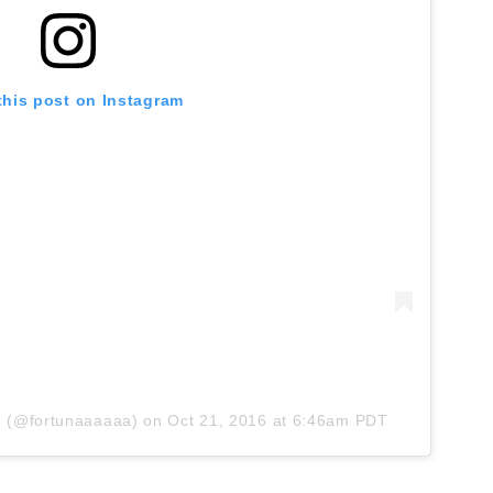
this post on Instagram
!! (@fortunaaaaaa)
on
Oct 21, 2016 at 6:46am PDT