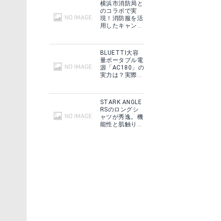
横浜市消防局と
のコラボで実
現！消防服を活
用したキャンプ
ギアをMakuake
で予約販売開
始！
BLUETTI大容
量ポータブル電
源「AC180」の
実力は？実際に
フィールドで使
用した感想をご
紹介！
STARK ANGLE
RSのロングシ
ャツが秀逸。機
能性と肌触りに
思わずうっと
り！