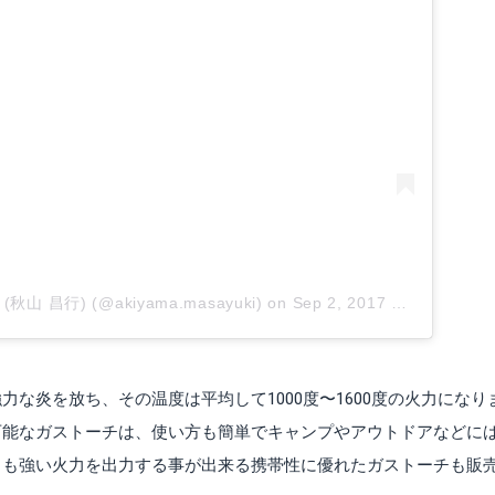
ma (秋山 昌行) (@akiyama.masayuki)
on
Sep 2, 2017 at 9:34pm PDT
な炎を放ち、その温度は平均して1000度〜1600度の火力になり
可能なガストーチは、使い方も簡単でキャンプやアウトドアなどに
とも強い火力を出力する事が出来る携帯性に優れたガストーチも販