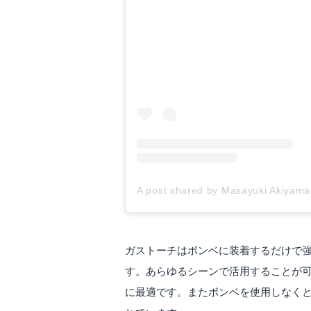
A post shared by Masayuki Akiya
ガストーチはボンベに装着するだけで強力
す。あらゆるシーンで活用することが
に最適です。またボンベを使用しなく