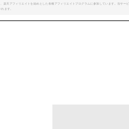
エイト、楽天アフィリエイトを始めとした各種アフィリエイトプログラムに参加しています。当サー
楽天で詳細を見る
楽天で詳細を見
されます。
Yahoo!ショッピン
DEKOプロ パワートーチ/ガストーチ/トーチバーナー火炎銃 火炎放射器 ＢＢＱ･キャンプ・キッチン用など 火炎温度1300℃まで ブタン点火燃料充てん式
mazonで詳細を見る
Amazonで詳細を