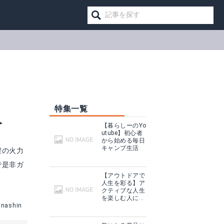
特集一覧
介
【暮らしーのYo
utube】初心者
から始める毎日
キャンプ生活
程の火力
で是非ガ
【アウトドアで
人生を彩る】ア
クティブな人生
ソト(SOTO) フィールドチャッカー ST-Y450
を楽しむ人に話
anashin
を聞いてみた
見る
Amazonで詳細を見る