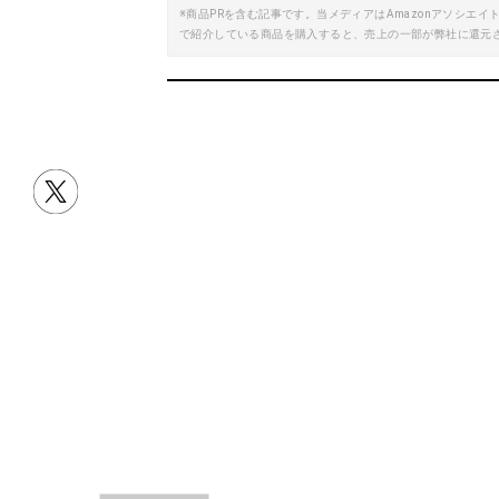
※商品PRを含む記事です。当メディアはAmazonアソシ
楽天で詳細を見る
で紹介している商品を購入すると、売上の一部が弊社に還元
CORKAS ガストーチバーナー
Amazonで詳細を見る
A
目次
ガストーチとは