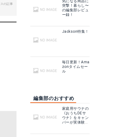
気になる商品に
ビスの記事
突撃！暮らし〜
る
の編集部レビュ
ー録！
グで見る
Jackson特集！
毎日更新！Ama
zonタイムセー
ル
編集部のおすすめ
CAMPAM 火力調節ダイヤル付パワートーチ ガスバーナー
新富士バーナー パワートーチ本体 RZ－820SS
家庭用サウナの
見る
Amazonで詳細を見る
《おうちDEサ
ウナ》をキャン
パーが実体験！
テントサウナと
楽天で詳細を見る
どこが違う？