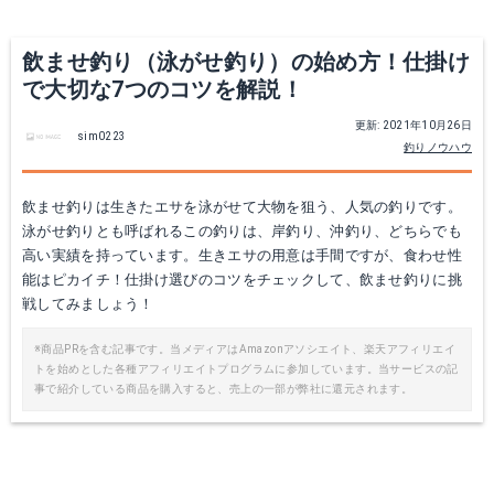
Yahoo!ショッピングで見る
飲ませ釣り（泳がせ釣り）の始め方！仕掛け
で大切な7つのコツを解説！
更新: 2021年10月26日
sim0223
釣りノウハウ
飲ませ釣りは生きたエサを泳がせて大物を狙う、人気の釣りです。
泳がせ釣りとも呼ばれるこの釣りは、岸釣り、沖釣り、どちらでも
高い実績を持っています。生きエサの用意は手間ですが、食わせ性
能はピカイチ！仕掛け選びのコツをチェックして、飲ませ釣りに挑
ヤマトヨテグス 波止サイトエディション 4号
ささめ針 匠技活餌ローリング
戦してみましょう！
Amazonで詳細を見る
Amazonで詳細を見る
※商品PRを含む記事です。当メディアはAmazonアソシエイト、楽天アフィリエイ
トを始めとした各種アフィリエイトプログラムに参加しています。当サービスの記
事で紹介している商品を購入すると、売上の一部が弊社に還元されます。
Yahoo!ショッピングで見る
Yahoo!ショッピングで見る