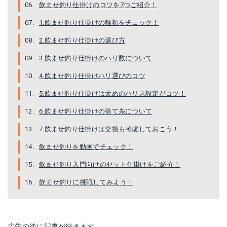
飲ませ釣り仕掛けのコツを7つご紹介！
1.飲ませ釣り仕掛けの種類をチェック！
2.飲ませ釣り仕掛けの選び方
ダイワ 快適ヒラメ移動式 SS トリプル
オーナー 船ヒラメの基本 トリプル 13-6
3.飲ませ釣り仕掛けのハリ数について
4.飲ませ釣り仕掛けハリ選びのコツ
Amazonで詳細を見る
Amazonで詳細を見る
5.飲ませ釣り仕掛けは太めのハリス設定がコツ！
Yahoo!ショッピングで見る
Yahoo!ショッピングで見る
6.飲ませ釣り仕掛けの捨て糸について
7.飲ませ釣り仕掛けは交換も考慮しておこう！
飲ませ釣りを動画でチェック！
飲ませ釣り入門向けのセット仕掛けをご紹介！
飲ませ釣りに挑戦してみよう！
広告の後に記事が続きます