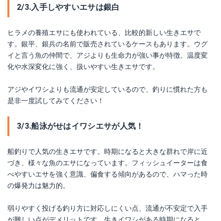
2/3.入手しやすいエサは銀白
ヒラメの養殖エサにも使われている、比較的新しい生きエサで
す。銀平、銀兵の名前で販売されているケースもあります。ウグ
イと言う魚の仲間で、アジよりも生命力が強い事が特徴。温度変
化や水深変化に強く、扱いやすい生きエサです。
アジやイワシよりも流通が安定しているので、釣りに慣れた方も
是非一度試してみてください！
3/3.船泳がせはイワシエサが人気！
船釣りで人気の生きエサです。時期になると大きな群れで岸に近
づき、様々な魚のエサになっています。フィッシュイーターは食
べやすいエサを強く意識、偏食する傾向があるので、ハマった時
の爆発力は魅力的。
弱りやすく投げる釣り方に対応しにくい点、流通が不安定で入手
が難しい点がデメリットです。生きイワシがある時期になると、