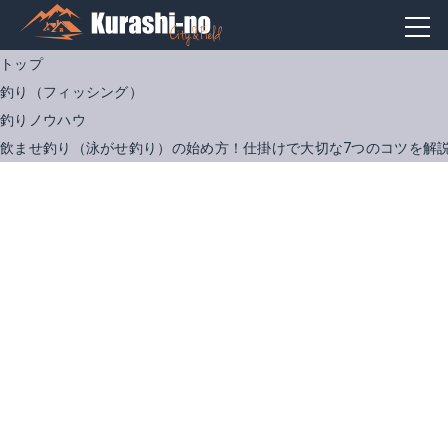
トップ
釣り（フィッシング）
釣りノウハウ
飲ませ釣り（泳がせ釣り）の始め方！仕掛けで大切な7つのコツを解
シマノ 17 ホリデー磯 3号 450PTS
シマノ 17 セドナ C3000
Amazonで詳細を見る
Amazonで詳細を見る
Yahoo!ショッピングで見る
楽天で詳細を見る