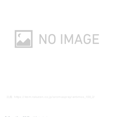
出典: https://item.rakuten.co.jp/aromaspray/antimos_100_2/