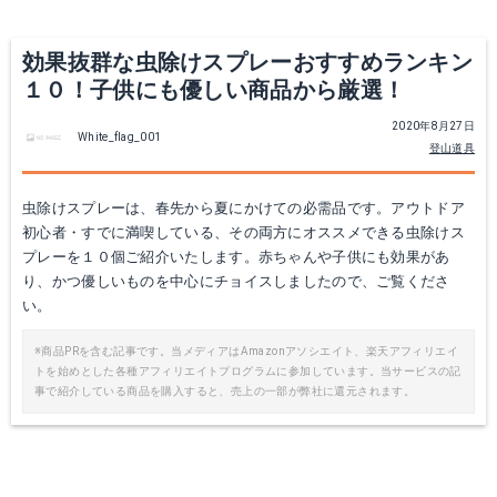
効果抜群な虫除けスプレーおすすめランキン
１０！子供にも優しい商品から厳選！
2020年8月27日
White_flag_001
登山道具
虫除けスプレーは、春先から夏にかけての必需品です。アウトドア
初心者・すでに満喫している、その両方にオススメできる虫除けス
プレーを１０個ご紹介いたします。赤ちゃんや子供にも効果があ
エルバビーバ オーガニックバズスプレー 120ml
虫除けスプレー 天然アロマ 100ml
り、かつ優しいものを中心にチョイスしましたので、ご覧くださ
い。
楽天で詳細を見る
楽天で詳細を見る
※商品PRを含む記事です。当メディアはAmazonアソシエイト、楽天アフィリエイ
トを始めとした各種アフィリエイトプログラムに参加しています。当サービスの記
事で紹介している商品を購入すると、売上の一部が弊社に還元されます。