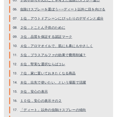
子供や赤ちゃんのことを考えた虫除けスプレー選び
Amazonで詳細を見る
Amazonで詳細を見る
虫除けスプレーを選ぼう――ディート以外に目を向ける
１位．アウトドアシーンにぴったりのデザインと成分
楽天で詳細を見る
楽天で詳細を見る
２位．とことん子供のために
３位．品質を保証する認証マーク
４位．アロマオイルで、肌にも鼻にもやさしく
５位．プラスアルファの効果で費用削減？
６位．堅実な選択ならばコレ
７位．家に置いておきたくなる商品
８位．出先で使いたい、という場面で活躍
フマキラー 天使のスキンベーププレミアム 虫よけスプレー ミストタイプ 200ml
フマキラー株式会社 天使のスキンベープ 虫よけスプレー ベビーソープの香り 200ml【医薬部外品】
９位．安心の表示
Amazonで詳細を見る
Amazonで詳細を見る
１０位．安心の表示その２
楽天で詳細を見る
楽天で詳細を見る
「ディート」以外の虫除けスプレーの傾向