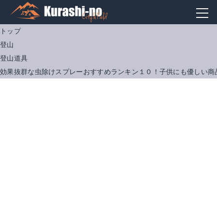
トップ
登山
登山道具
効果抜群な虫除けスプレーおすすめランキン１０！子供にも優しい商
アウトドア ボディ ミニスプレー 50ml
無添加工房OKADA 虫除けスプレー 100ml
Amazonで詳細を見る
Amazonで詳細を見る
楽天で詳細を見る