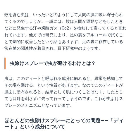
蚊を含む虫は、いったいどのようにして人間の肌に吸い寄せられ
てくるのでしょうか。一説には、蚊は人間が運動などをしたとき
などに発生する汗や炭酸ガス（Co2）を検知して寄ってくると言わ
れています。他方では研究により、足の裏をアルコールで拭くこ
とで劇的に改善したという話もあります。足の裏に存在している
常在菌の関連性が着目され、目下研究中のようです。
虫除けスプレーで虫が避けるわけとは？
虫は、このディートと呼ばれる成分に触れると、異常を感知して
その場を避ける、という性質があります。なのでこのディートが
肌面に塗布されると、結果として肌につくことはなく、したとし
ても口針を刺さずに去って行ってしまうのです。これが虫よけス
プレーのメカニズムとなっています。
ほとんどの虫除けスプレーにとっての問題――「ディ
ート」という成分について