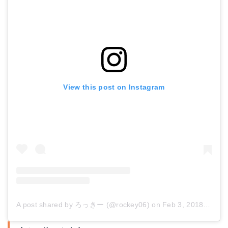
View this post on Instagram
A post shared by ろっきー (@rockey06)
on
Feb 3, 2018 at 12:28pm PST