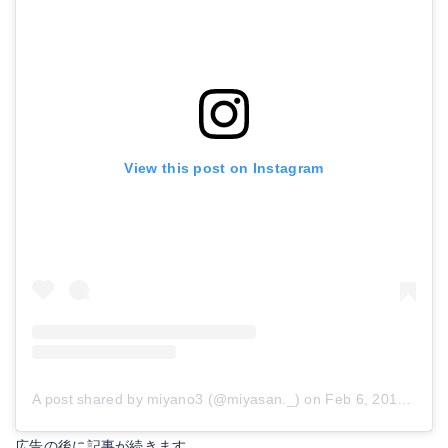
View this post on Instagram
A post shared by miyano3 (@miyasan._)
on
Feb 6, 2018 at 5:39pm PST
広告の後に記事が続きます