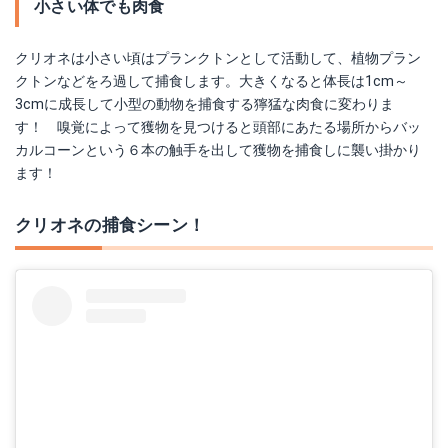
小さい体でも肉食
クリオネは小さい頃はプランクトンとして活動して、植物プラン
クトンなどをろ過して捕食します。大きくなると体長は1cm～
3cmに成長して小型の動物を捕食する獰猛な肉食に変わりま
す！ 嗅覚によって獲物を見つけると頭部にあたる場所からバッ
カルコーンという６本の触手を出して獲物を捕食しに襲い掛かり
ます！
クリオネの捕食シーン！