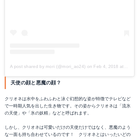
A post shared by mori (@mori_ao24)
on
Feb 4, 2018 at 9:58pm PST
天使の顔と悪魔の顔？
クリオネは水中をふわふわと泳ぐ幻想的な姿が特徴でテレビなど
で一時期人気を出した生き物です。その姿からクリオネは「流氷
の天使」や「氷の妖精」などと呼ばれます。
しかし、クリオネは可愛いだけの天使だけではなく、悪魔のよう
な一面も持ち合わせているのです！ クリオネとはいったいどの