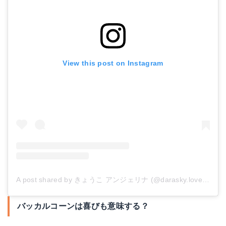
View this post on Instagram
A post shared by きょうこ アンジェリナ (@darasky.lover)
on
M
バッカルコーンは喜びも意味する？