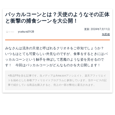
バッカルコーンとは？天使のようなその正体
と衝撃の捕食シーンを大公開！
更新: 2024年7月11日
ysakura3928
魚図鑑
みなさんは流氷の天使と呼ばれるクリオネをご存知でしょうか？
いつもはとても可愛らしい外見なのですが、食事をするときにはバ
ッカルコーンという触手を伸ばして悪魔のような姿を見せるので
す！ 今回はバッカルコーンがどんなものかを大公開します！
※商品PRを含む記事です。当メディアはAmazonアソシエイト、楽天アフィリエイ
トを始めとした各種アフィリエイトプログラムに参加しています。当サービスの記
事で紹介している商品を購入すると、売上の一部が弊社に還元されます。