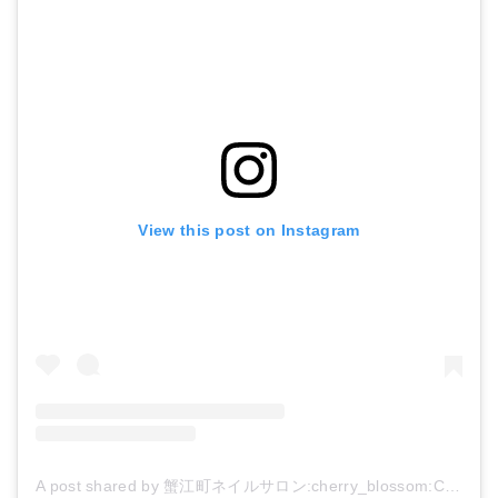
View this post on Instagram
A post shared by 蟹江町ネイルサロン:cherry_blossom:Coin de Nature:cherry_blossom: (@salon_coin_de_nature)