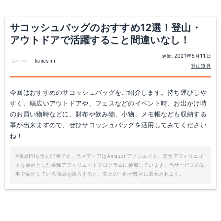
サコッシュバッグのおすすめ12選！登山・
アウトドアで活躍すること間違いなし！
更新: 2021年6月11日
hanashin
登山道具
今回はおすすめのサコッシュバッグをご紹介します。持ち運びしや
すく、幅広いアウトドアや、フェスなどのイベント時、お出かけ時
シャルマントナチュール Vrlro サコッシュ
MEI(エムイーアイ) ショルダーバッグ サコッシュ
のお買い物時などに、財布や飲み物、小物、メモ帳なども収納する
事が出来ますので、ぜひサコッシュバッグを活用してみてください
Amazonで詳細を見る
Amazonで詳細を見る
ね！
楽天で詳細を見る
※商品PRを含む記事です。当メディアはAmazonアソシエイト、楽天アフィリエイ
トを始めとした各種アフィリエイトプログラムに参加しています。当サービスの記
事で紹介している商品を購入すると、売上の一部が弊社に還元されます。