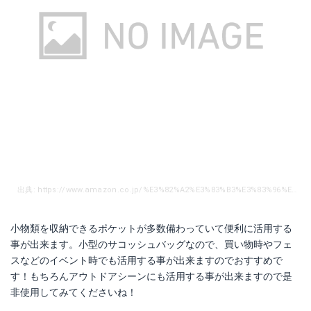
出典: https://www.amazon.co.jp/%E3%82%A2%E3%83%B3%E3%83%96%E3%83%AD-%E3%82%B5%E3%82%B3%E3%83%83%E3%82%B7%E3%83%A5%E3%83%90%E3%83%83%E3%82%B0-%E3%82%B5%E3%82%B3%E3%83%83%E3%82%B7%E3%83%A5-70195-010/dp/B074P623JH/ref=sr_1_2?ie=UTF8&qid=1517017140&sr=8-2&keywords=%E3%82%B5%E3%82%B3%E3%83%83%E3%82%B7%E3%83%A5%E3%83%90%E3%83%83%E3%82%B0
小物類を収納できるポケットが多数備わっていて便利に活用する
事が出来ます。小型のサコッシュバッグなので、買い物時やフェ
スなどのイベント時でも活用する事が出来ますのでおすすめで
す！もちろんアウトドアシーンにも活用する事が出来ますので是
非使用してみてくださいね！