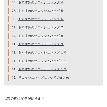
おすすめのサコッシュバッグ.４
[スラッシャー] THRASHER サコッシュ メンズ レディース 軽量 ショルダーバッグ 斜めがけ バッグ サコッシュバッグ かっこいい THRSG-114
ビービーフィールド サコッシュ ショルダーバッグ
おすすめのサコッシュバッグ.５
Amazonで詳細を見る
Amazonで詳細を見る
おすすめのサコッシュバッグ.６
おすすめのサコッシュバッグ.７
おすすめのサコッシュバッグ.８
おすすめのサコッシュバッグ.９
おすすめのサコッシュバッグ.１０
おすすめのサコッシュバッグ.１１
おすすめのサコッシュバッグ.１２
ポーター(porter)・ミュゼット・サコッシュ
ザ ワンダレック サコッシュ
サコッシュバッグについてのまとめ
Amazonで詳細を見る
Amazonで詳細を見る
楽天で詳細を見る
広告の後に記事が続きます