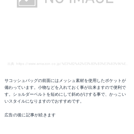
出典: https://www.amazon.co.jp/%E3%82%A2%E3%83%B3%E3%83%96%E3%83%AD-%E3%82%B5%E3%82%B3%E3%83%83%E3%82%B7%E3%83%A5%E3%83%90%E3%83%83%E3%82%B0-%E3%82%B5%E3%82%B3%E3%83%83%E3%82%B7%E3%83%A5-70195-010/dp/B074P623JH/ref=sr_1_2?ie=UTF8&qid=1517017140&sr=8-2&keywords=%E3%82%B5%E3%82%B3%E3%83%83%E3%82%B7%E3%83%A5%E3%83%90%E3%83%83%E3%82%B0
サコッシュバッグの前面にはメッシュ素材を使用したポケットが
備わっています。小物などを入れておく事が出来ますので便利で
す。ショルダーベルトを短めにして斜めがけする事で、かっこい
いスタイルになりますのでおすすめです。
広告の後に記事が続きます