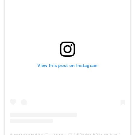
View this post on Instagram
A post shared by ♡◦◦◦arisa◦◦◦♡ (@3arisa.h24)
on
Aug 13, 2018 at 8:49pm PDT