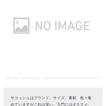
出典: https://www.amazon.co.jp/%E3%82%B7%E3%83%A3%E3%83%AB%E3%83%9E%E3%83%B3%E3%83%88%E3%83%8A%E3%83%81%E3%83%A5%E3%83%BC%E3%83%AB-Vrlro-%E3%82%B5%E3%82%B3%E3%83%83%E3%82%B7%E3%83%A5-%E3%82%B7%E3%83%A7%E3%83%AB%E3%83%80%E3%83%BC%E3%83%90%E3%83%83%E3%82%B0-CN-SB-0005/dp/B071XY94GK/ref=sr_1_3?ie=UTF8&qid=1517017140&sr=8-3&keywords=%E3%82%B5%E3%82%B3%E3%83%83%E3%82%B7%E3%83%A5%E3%83%90%E3%83%83%E3%82%B0
サコッシュはブランド、サイズ、素材、色々集
めていますがこれは安い。入門にはオススメ。