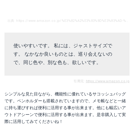
出典: https://www.amazon.co.jp/%E3%82%A2%E3%83%8D%E3%83%AD-%E3%82%B7%E3%83%A7%E3%83%AB%E3%83%80%E3%83%BC%E3%83%90%E3%83%83%E3%82%B0-%E9%AB%98%E5%AF%86%E5%BA%A6%E6%9D%A2%E8%AA%BF%E3%83%9D%E3%83%AA%E3%82%A8%E3%82%B9%E3%83%86%E3%83%AB-%E3%82%B5%E3%82%B3%E3%83%83%E3%82%B7%E3%83%A5%E3%83%90%E3%83%83%E3%82%B0-AT-B1715/dp/B0714DJ292/ref=sr_1_1?ie=UTF8&qid=1517017140&sr=8-1&keywords=%E3%82%B5%E3%82%B3%E3%83%83%E3%82%B7%E3%83%A5%E3%83%90%E3%83%83%E3%82%B0
使いやすいです。 私には、ジャストサイズで
す。 なかなか良いものとは、巡り会えないの
で、同じ色や、別な色も、欲しいです。
引用元:
https://www.amazon.co.jp
シンプルな見た目ながら、機能性に優れているサコッシュバッグ
です。ペンホルダーも搭載されていますので、メモ帳などと一緒
に持ち運びすれば便利に活用する事が出来ます。他にも幅広いア
ウトドアシーンで便利に活用する事が出来ます。是非購入して実
際に活用してみてくださいね！