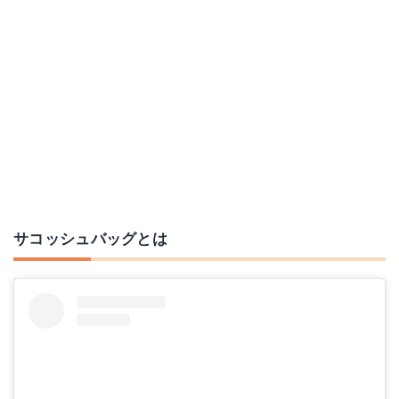
アライテント(ARAITENT) マップサコシュ グレー
チャムス ショルダーバッグ
Amazonで詳細を見る
Amazonで詳細を見る
サコッシュバッグとは