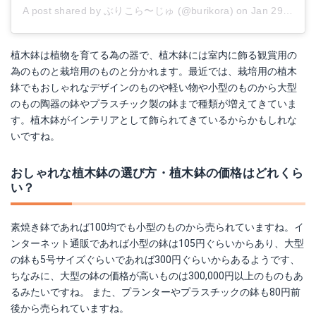
A post shared by ぶりこら〜じゅ (@burikora)
on
Jan 29, 2018 at 1:01am PST
植木鉢は植物を育てる為の器で、植木鉢には室内に飾る観賞用の
為のものと栽培用のものと分かれます。最近では、栽培用の植木
鉢でもおしゃれなデザインのものや軽い物や小型のものから大型
のもの陶器の鉢やプラスチック製の鉢まで種類が増えてきていま
す。植木鉢がインテリアとして飾られてきているからかもしれな
いですね。
おしゃれな植木鉢の選び方・植木鉢の価格はどれくら
い？
素焼き鉢であれば100均でも小型のものから売られていますね。イ
ンターネット通販であれば小型の鉢は105円ぐらいからあり、大型
の鉢も5号サイズぐらいであれば300円ぐらいからあるようです、
ちなみに、大型の鉢の価格が高いものは300,000円以上のものもあ
るみたいですね。 また、プランターやプラスチックの鉢も80円前
後から売られていますね。