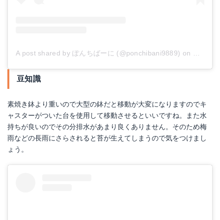
A post shared by ぽんちばーに (@ponchibani9889)
on
Dec 30,
豆知識
素焼き鉢より重いので大型の鉢だと移動が大変になりますのでキ
ャスターがついた台を使用して移動させるといいですね。また水
持ちが良いのでその分排水があまり良くありません。そのため梅
雨などの長雨にさらされると苔が生えてしまうので気をつけまし
ょう。