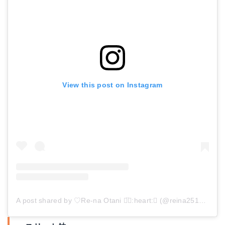
View this post on Instagram
A post shared by ♡Re-na Otani ◡̈⃝:heart:︎‎⑅ (@reina25102)
on