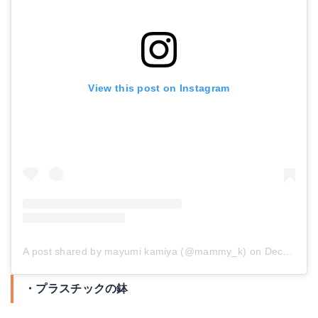
View this post on Instagram
A post shared by mayumi kamiya (@mammy_k)
on
Dec 13, 2017 at 12:36am PST
・プラスチックの鉢