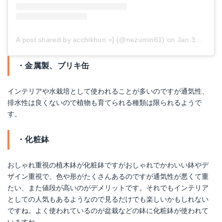
A post shared by acchikhun =] (@nezumin61)
on
Jan 30, 2018 at 5:53am PST
・金属製、ブリキ缶
インテリアや水栽培として使われることが多いのですが通気性、
排水性は良くないので植物も育てられる種類は限られるようで
す。
・化粧鉢
おしゃれ重視の植木鉢が化粧鉢ですがおしゃれでかわいい鉢やデ
ザイン重視で、色や形がたくさんあるのですが通気性が悪くて重
たい、また値段が高いのがデメリットです。それでもインテリア
としての人気もあるようなので見るだけでも楽しいかもしれない
ですね。よく使われているのが盆栽などの鉢に化粧鉢が使われて