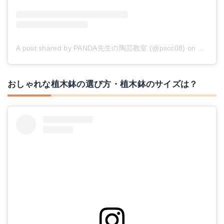
A post shared by PANDA先生の陶芸教室 (@pscc08)
on
Jan 30,
おしゃれな植木鉢の選び方・植木鉢のサイズは？