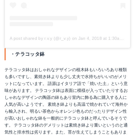
A post shared by r.v.y (@r_v.y)
on
Jan 4, 2018 at 1:30am PST
・テラコッタ鉢
テラコッタ鉢はおしゃれなデザインの植木鉢もいろいろあり種類
も多いですし、素焼き鉢よりも少し丈夫で水持ちがいいのがメリ
ットになっています。 語源はイタリア語で「焼いた土」という意
味があります。 テラコッタ鉢は表面に模様が入っていたりするお
しゃれなデザインの陶器の鉢もあり室内に飾る為に購入する人に
人気が高いようです。 素焼き鉢よりも高温で焼かれていて海外か
ら輸入され、明るい茶色からオレンジ色ものだったりデザイン性
が高いおしゃれな鉢を一般的にテラコッタ鉢と呼んでいるそうで
す。 テラコッタ鉢のデメリットは素焼き鉢より重いというのと通
気性と排水性は劣ります。また、苔が生えてしまうこともありま