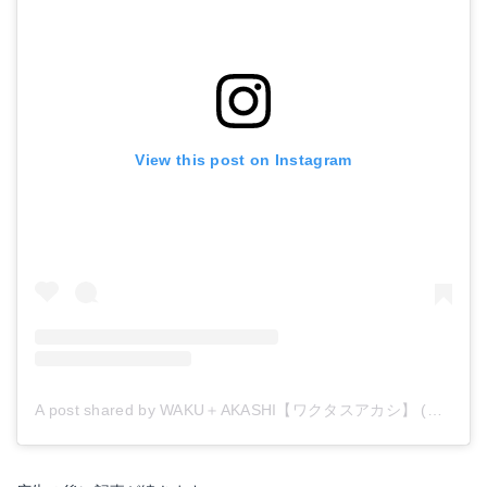
View this post on Instagram
A post shared by WAKU＋AKASHI【ワクタスアカシ】 (@wakutas.akashi)