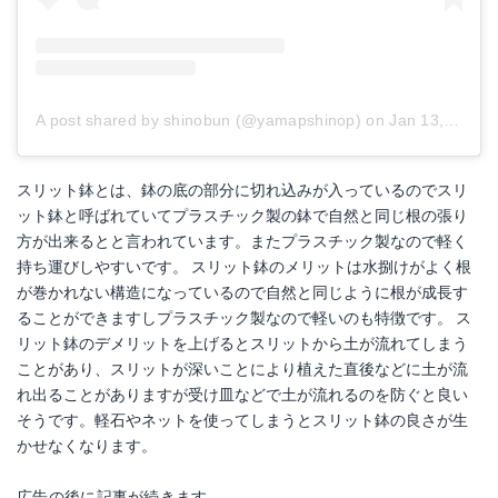
A post shared by shinobun (@yamapshinop)
on
Jan 13, 2018 at 7:22am PST
スリット鉢とは、鉢の底の部分に切れ込みが入っているのでスリ
ット鉢と呼ばれていてプラスチック製の鉢で自然と同じ根の張り
方が出来るとと言われています。またプラスチック製なので軽く
持ち運びしやすいです。 スリット鉢のメリットは水捌けがよく根
が巻かれない構造になっているので自然と同じように根が成長す
ることができますしプラスチック製なので軽いのも特徴です。 ス
リット鉢のデメリットを上げるとスリットから土が流れてしまう
ことがあり、スリットが深いことにより植えた直後などに土が流
れ出ることがありますが受け皿などで土が流れるのを防ぐと良い
そうです。軽石やネットを使ってしまうとスリット鉢の良さが生
かせなくなります。
広告の後に記事が続きます