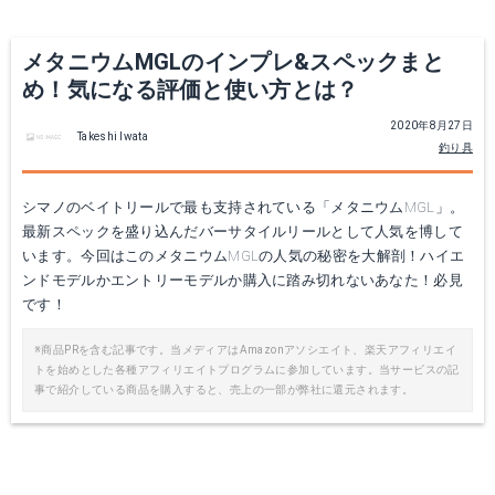
メタニウムMGLのインプレ&スペックまと
め！気になる評価と使い方とは？
シマノ ベイトロッド バンタム ベイト バス 168M 6.8フィート
2020年8月27日
Takeshi Iwata
釣り具
Amazonで詳細を見る
シマノのベイトリールで最も支持されている「メタニウムMGL」。
シマノ 15 アルデバラン
楽天で詳細を見る
最新スペックを盛り込んだバーサタイルリールとして人気を博して
います。今回はこのメタニウムMGLの人気の秘密を大解剖！ハイエ
Amazonで詳細を見る
ンドモデルかエントリーモデルか購入に踏み切れないあなた！必見
です！
楽天で詳細を見る
※商品PRを含む記事です。当メディアはAmazonアソシエイト、楽天アフィリエイ
トを始めとした各種アフィリエイトプログラムに参加しています。当サービスの記
事で紹介している商品を購入すると、売上の一部が弊社に還元されます。
シマノ ポイズンアルティマ
Amazonで詳細を見る