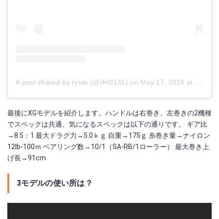
A post shared by ryuta (@rhr0131)
on
May 17, 2016 at 5:38am PDT
最後にXGモデルを紹介します。ハンドルは右巻き、左巻きの2機種
でスペックは共通、気になるスペックは以下の通りです。 ギア比
→8.5：1 最大ドラグ力→5.0ｋｇ 自重→175ｇ 糸巻き量→ナイロン
12lb-100ｍ ベアリング数→10/1（SA-RB/1ローラー） 最大巻き上
げ長→91cm
3モデルの使い所は？