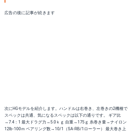
広告の後に記事が続きます
次にHGモデルを紹介します。ハンドルは右巻き、左巻きの2機種で
スペックは共通、気になるスペックは以下の通りです。 ギア比
→7.4：1 最大ドラグ力→5.0ｋｇ 自重→175ｇ 糸巻き量→ナイロン
12lb-100ｍ ベアリング数→10/1（SA-RB/1ローラー） 最大巻き上