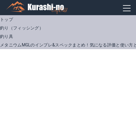
トップ
釣り（フィッシング）
釣り具
メタニウムMGLのインプレ&スペックまとめ！気になる評価と使い方
シマノ ロッド ポイズン グロリアス 166M
Amazonで詳細を見る
楽天で詳細を見る
シマノ ベイトリール 12アンタレス 右ハンドル
Amazonで詳細を見る
楽天で詳細を見る