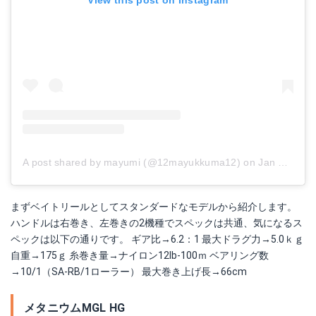
A post shared by mayumi (@12mayukkuma12)
on
Jan 15, 2018 at 4:14am PST
まずベイトリールとしてスタンダードなモデルから紹介します。
ハンドルは右巻き、左巻きの2機種でスペックは共通、気になるス
ペックは以下の通りです。 ギア比→6.2：1 最大ドラグ力→5.0ｋｇ
自重→175ｇ 糸巻き量→ナイロン12lb-100ｍ ベアリング数
→10/1（SA-RB/1ローラー） 最大巻き上げ長→66cm
メタニウムMGL HG