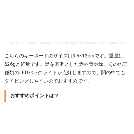
出典: https://www.amazon.co.jp/%E3%83%A1%E3%82%AB%E3%83%8B%E3%82%AB%E3%83%AB-%E3%82%B2%E3%83%BC%E3%83%9F%E3%83%B3%E3%82%B0-%E3%82%AD%E3%83%BC%E3%83%9C%E3%83%BC%E3%83%89-USB%E6%9C%89%E7%B7%9A%E3%83%90%E3%83%83%E3%82%AF%E3%83%A9%E3%82%A4%E3%83%88%E3%82%AD%E3%83%BC%E3%83%9C%E3%83%BC%E3%83%89-%E9%AB%98%E6%84%9F%E5%BA%A6%E3%82%AD%E3%83%BC%E3%81%A7%E6%89%93%E3%81%A4%E6%AD%A3%E7%A2%BA%E6%80%A7%E3%81%8C%E6%8A%9C%E7%BE%A4/dp/B075BMXV2R/ref=sr_1_2_sspa?ie=UTF8&qid=1515373901&sr=8-2-spons&keywords=%E3%83%A1%E3%82%AB%E3%83%8B%E3%82%AB%E3%83%AB%E3%82%AD%E3%83%BC%E3%83%9C%E3%83%BC%E3%83%89&psc=1
こちらのキーボードのサイズは3.5×12cmです。重量は
626gと軽量です。黒を基調とした赤や青や緑、その他三
種類のLEDバッグライトが点灯しますので、闇の中でも
タイピングしやすいのでおすすめです。
おすすめポイントは？