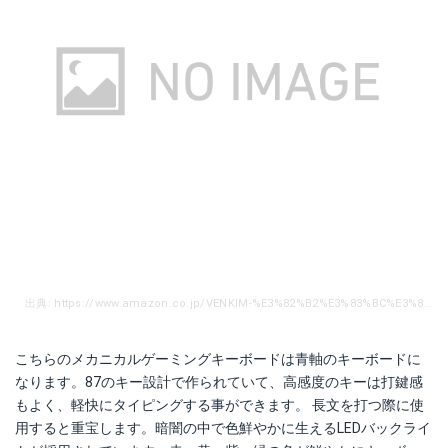
出典: https://www.amazon.co.jp/VENKIM-%E3%82%B2%E3%83%BC%E3%83%9F%E3%83%B3%E3%82%B0%E3%82%AD%E3%83%BC%E3%83%9C%E3%83%BC%E3%83%89-%E3%83%A1%E3%82%AB%E3%83%8B%E3%82%AB%E3%83%AB%E3%82%AD%E3%83%BC%E3%83%9C%E3%83%BC%E3%83%89-%E3%83%90%E3%83%83%E3%82%AF%E3%83%A9%E3%82%A4%E3%83%88%E3%83%A2%E3%83%BC%E3%83%89-Windows/dp/B06ZXR62R4/ref=sr_1_4?ie=UTF8&qid=1515373901&sr=8-4&keywords=%E3%83%A1%E3%82%AB%E3%83%8B%E3%82%AB%E3%83%AB%E3%82%AD%E3%83%BC%E3%83%9C%E3%83%BC%E3%83%89
こちらのメカニカルゲーミングキーボードは青軸のキーボードに
なります。87のキー設計で作られていて、高感度のキーは打鍵感
もよく、軽快にタイピングする事ができます。 長文を打つ際に使
用すると重宝します。暗闇の中で色鮮やかに生えるLEDバックライ