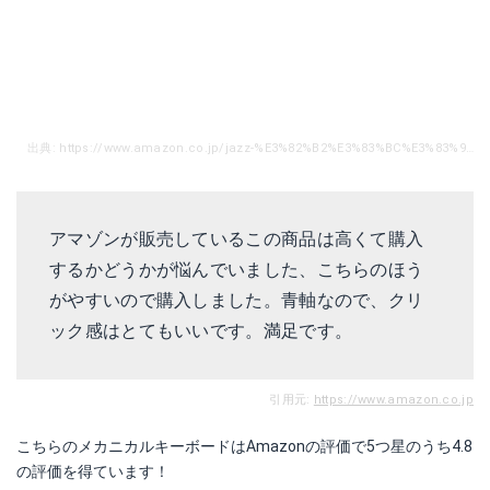
出典: https://www.amazon.co.jp/jazz-%E3%82%B2%E3%83%BC%E3%83%9F%E3%83%B3%E3%82%B0%E3%82%AD%E3%83%BC%E3%83%9C%E3%83%BC%E3%83%89-%E3%83%A1%E3%82%AB%E3%83%8B%E3%82%AB%E3%83%AB%E5%BC%8F-RGB%E3%83%90%E3%83%83%E3%82%AF%E3%83%A9%E3%82%A4%E3%83%88-%E6%9C%89%E7%B7%9A%E3%82%AD%E3%83%BC%E3%83%9C%E3%83%BC%E3%83%89/dp/B077XSHB6Z/ref=sr_1_3_sspa?ie=UTF8&qid=1515373901&sr=8-3-spons&keywords=%E3%83%A1%E3%82%AB%E3%83%8B%E3%82%AB%E3%83%AB%E3%82%AD%E3%83%BC%E3%83%9C%E3%83%BC%E3%83%89&psc=1
アマゾンが販売しているこの商品は高くて購入
するかどうかが悩んでいました、こちらのほう
がやすいので購入しました。青軸なので、クリ
ック感はとてもいいです。満足です。
引用元:
https://www.amazon.co.jp
こちらのメカニカルキーボードはAmazonの評価で5つ星のうち4.8
の評価を得ています！