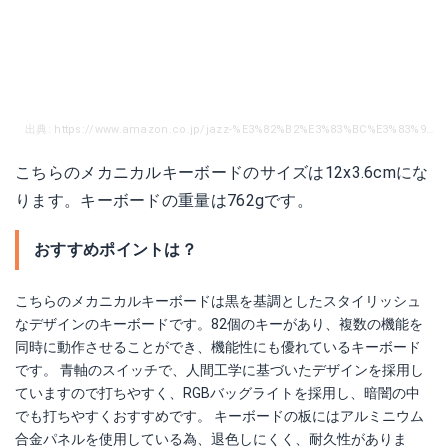
出典: https://www.amazon.co.jp/jazz-%E3%82%B2%E3%83%BC%E3%83%9F%E3%83%B3%E3%82%B0%E3%82%AD%E3%83%BC%E3%83%9C%E3%83%BC%E3%83%89-%E3%83%A1%E3%82%AB%E3%83%8B%E3%82%AB%E3%83%AB%E5%BC%8F-RGB%E3%83%90%E3%83%83%E3%82%AF%E3%83%A9%E3%82%A4%E3%83%88-%E6%9C%89%E7%B7%9A%E3%82%AD%E3%83%BC%E3%83%9C%E3%83%BC%E3%83%89/dp/B077XSHB6Z/ref=sr_1_3_sspa?ie=UTF8&qid=1515373901&sr=8-3-spons&keywords=%E3%83%A1%E3%82%AB%E3%83%8B%E3%82%AB%E3%83%AB%E3%82%AD%E3%83%BC%E3%83%9C%E3%83%BC%E3%83%89&psc=1
こちらのメカニカルキーボードのサイズは12x3.6cmにな
ります。キーボードの重量は762gです。
おすすめポイントは？
こちらのメカニカルキーボードは黒を基調としたスタイリッシュ
なデザインのキーボードです。82個のキーがあり、複数の機能を
同時に動作させることができ、機能性にも優れているキーボード
です。 青軸のスイッチで、人間工学に基づいたデザインを採用し
ていますので打ちやすく、RGBバッグライトを採用し、暗闇の中
でも打ちやすくおすすめです。 キーボードの板にはアルミニウム
合金パネルを使用している為、退色しにくく、耐久性がありま