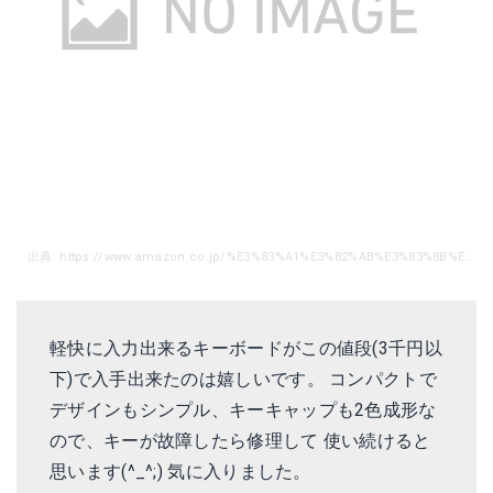
出典: https://www.amazon.co.jp/%E3%83%A1%E3%82%AB%E3%83%8B%E3%82%AB%E3%83%AB-%E3%82%B2%E3%83%BC%E3%83%9F%E3%83%B3%E3%82%B0-%E3%82%AD%E3%83%BC%E3%83%9C%E3%83%BC%E3%83%89-USB%E6%9C%89%E7%B7%9A%E3%83%90%E3%83%83%E3%82%AF%E3%83%A9%E3%82%A4%E3%83%88%E3%82%AD%E3%83%BC%E3%83%9C%E3%83%BC%E3%83%89-%E9%AB%98%E6%84%9F%E5%BA%A6%E3%82%AD%E3%83%BC%E3%81%A7%E6%89%93%E3%81%A4%E6%AD%A3%E7%A2%BA%E6%80%A7%E3%81%8C%E6%8A%9C%E7%BE%A4/dp/B075BMXV2R/ref=sr_1_2_sspa?ie=UTF8&qid=1515373901&sr=8-2-spons&keywords=%E3%83%A1%E3%82%AB%E3%83%8B%E3%82%AB%E3%83%AB%E3%82%AD%E3%83%BC%E3%83%9C%E3%83%BC%E3%83%89&psc=1
軽快に入力出来るキーボードがこの値段(3千円以
下)で入手出来たのは嬉しいです。 コンパクトで
デザインもシンプル、キーキャップも2色成形な
ので、キーが故障したら修理して 使い続けると
思います(^_^;) 気に入りました。