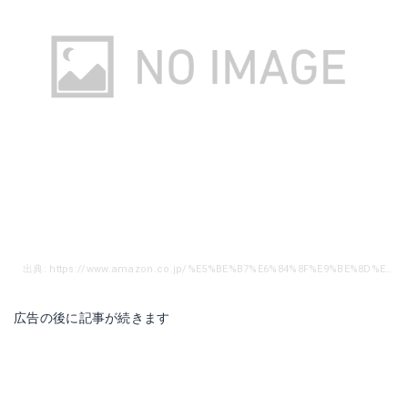
出典: https://www.amazon.co.jp/%E5%BE%B7%E6%84%8F%E9%BE%8D%E3%83%A1%E3%82%AB%E3%83%8B%E3%82%AB%E3%83%AB%E3%82%AD%E3%83%BC%E3%83%9C%E3%83%BC%E3%83%89%E9%9D%92%E8%BB%B8-%E8%8B%B1%E8%AF%AD%E9%85%8D%E5%88%97-6%E8%89%B2%E5%91%BC%E5%90%B8LED%E3%83%90%E3%83%83%E3%82%AF%E3%83%A9%E3%82%A4%E3%83%88-104%E3%82%AD%E3%83%BC%E9%98%B2%E8%A1%9D%E7%AA%81-USB%E6%8E%A5%E7%B6%9A%E3%82%AD%E3%83%BC%E3%83%9C%E3%83%BC%E3%83%89/dp/B07538W993/ref=sr_1_1_sspa?ie=UTF8&qid=1515373901&sr=8-1-spons&keywords=%E3%83%A1%E3%82%AB%E3%83%8B%E3%82%AB%E3%83%AB%E3%82%AD%E3%83%BC%E3%83%9C%E3%83%BC%E3%83%89&psc=1
広告の後に記事が続きます