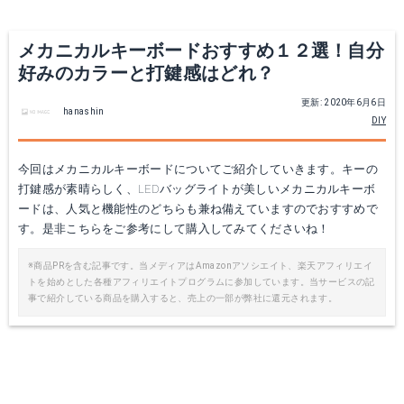
メカニカルキーボードおすすめ１２選！自分
好みのカラーと打鍵感はどれ？
更新: 2020年6月6日
hanashin
DIY
今回はメカニカルキーボードについてご紹介していきます。キーの
Amazonで詳細を見る
打鍵感が素晴らしく、LEDバッグライトが美しいメカニカルキーボ
Amazonで詳細を見る
ードは、人気と機能性のどちらも兼ね備えていますのでおすすめで
す。是非こちらをご参考にして購入してみてくださいね！
※商品PRを含む記事です。当メディアはAmazonアソシエイト、楽天アフィリエイ
トを始めとした各種アフィリエイトプログラムに参加しています。当サービスの記
事で紹介している商品を購入すると、売上の一部が弊社に還元されます。