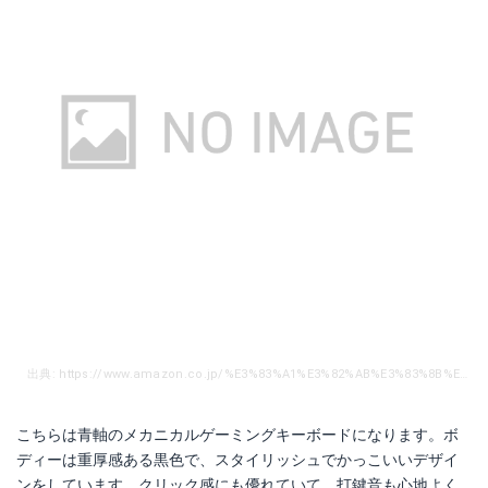
出典: https://www.amazon.co.jp/%E3%83%A1%E3%82%AB%E3%83%8B%E3%82%AB%E3%83%AB-%E3%82%B2%E3%83%BC%E3%83%9F%E3%83%B3%E3%82%B0-%E3%82%AD%E3%83%BC%E3%83%9C%E3%83%BC%E3%83%89-USB%E6%9C%89%E7%B7%9A%E3%83%90%E3%83%83%E3%82%AF%E3%83%A9%E3%82%A4%E3%83%88%E3%82%AD%E3%83%BC%E3%83%9C%E3%83%BC%E3%83%89-%E9%AB%98%E6%84%9F%E5%BA%A6%E3%82%AD%E3%83%BC%E3%81%A7%E6%89%93%E3%81%A4%E6%AD%A3%E7%A2%BA%E6%80%A7%E3%81%8C%E6%8A%9C%E7%BE%A4/dp/B075BMXV2R/ref=sr_1_2_sspa?ie=UTF8&qid=1515373901&sr=8-2-spons&keywords=%E3%83%A1%E3%82%AB%E3%83%8B%E3%82%AB%E3%83%AB%E3%82%AD%E3%83%BC%E3%83%9C%E3%83%BC%E3%83%89&psc=1
こちらは青軸のメカニカルゲーミングキーボードになります。ボ
ディーは重厚感ある黒色で、スタイリッシュでかっこいいデザイ
ンをしています。クリック感にも優れていて、打鍵音も心地よく