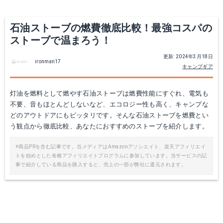
Yahoo!ショッピングで見る
Yahoo!ショッピングで見る
石油ストーブの燃費徹底比較！最強コスパの
ストーブで温まろう！
更新: 2024年3月18日
ironman17
キャンプギア
灯油を燃料として燃やす石油ストーブは燃費性能にすぐれ、電気も
不要、音もほとんどしないなど、エコロジー性も高く、キャンプな
どのアウトドアにもピッタリです。そんな石油ストーブを燃費とい
う観点から徹底比較、あなたにおすすめのストーブを紹介します。
コロナ(CORONA) 石油ストーブ 対流型
コロナ 石油コンロ
※商品PRを含む記事です。当メディアはAmazonアソシエイト、楽天アフィリエイ
トを始めとした各種アフィリエイトプログラムに参加しています。当サービスの記
Amazonで詳細を見る
Amazonで詳細を見る
事で紹介している商品を購入すると、売上の一部が弊社に還元されます。
楽天で詳細を見る
楽天で詳細を見る
Yahoo!ショッピングで見る
Yahoo!ショッピングで見る