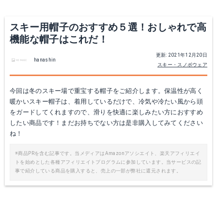
Yahoo!ショッピングで見る
Yahoo!ショッピングで見る
スキー用帽子のおすすめ５選！おしゃれで高
機能な帽子はこれだ！
更新: 2021年12月20日
hanashin
スキー・スノボウェア
今回は冬のスキー場で重宝する帽子をご紹介します。保温性が高く
暖かいスキー帽子は、着用しているだけで、冷気や冷たい風から頭
をガードしてくれますので、滑りを快適に楽しみたい方におすすめ
したい商品です！まだお持ちでない方は是非購入してみてください
Carhartt Acrylic Watch Hat
ベンディビス カジュアルバッグ BDW-9526
ね！
Amazonで詳細を見る
Amazonで詳細を見る
※商品PRを含む記事です。当メディアはAmazonアソシエイト、楽天アフィリエイ
トを始めとした各種アフィリエイトプログラムに参加しています。当サービスの記
事で紹介している商品を購入すると、売上の一部が弊社に還元されます。
楽天で詳細を見る
楽天で詳細を見る
Yahoo!ショッピングで見る
Yahoo!ショッピングで見る