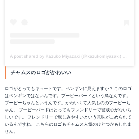
A post shared by Kazuko Miyazaki (@kazukomiyazaki)
on
Dec 
チャムスのロゴがかわいい
ロゴがとってもキュートです。ペンギンに見えますか？ このロゴ
はペンギンではないんです。ブービーバードという鳥なんです。
ブービーちゃんというんです。かわいくて人気もののブービーち
ゃん。 ブービーバードはとってもフレンドリーで警戒心がないら
しいです。 フレンドリーで親しみやすいという意味がこめられて
いるんですね。 こちらのロゴもチャムス人気のひとつかもしれま
せん。