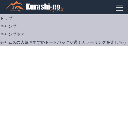
トップ
キャンプ
キャンプギア
チャムスの人気おすすめトートバッグ６選！カラーリングを楽しもう
CHUMS（チャムス) Tote Bag Sweat Nylon M トートバッグ スウェットナイロン M CH60-0686
CHUMS 【チャムス】 トートバッグS スウェット Tote Bag S Sweat CH60-0726 【10P09Jul16】
Amazonで詳細を見る
楽天で詳細を見る
楽天で詳細を見る