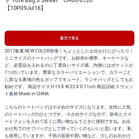
ト Tote Bag S Sweat CH60-0726
【10P09Jul16】
楽天で見る
2017春夏 NEW COLOR登場！ちょっとしたお出かけにぴったり！
ミニサイズのトートバッグです。お財布や携帯、キーケースな
ど、必需品を入れるのに丁度良いサイズ感。内側にはポケットが
1つ付いています。豊富なカラーバリエーションで、カラーごと
に異なる裏地の色もポップでキュート。ランチバッグとしてもお
勧めです。 商品サイズ H 19 X W 22 X D 11cm 商品詳細 スウェッ
ト素材 Made in CHINA
こちらのトートバッグは小さめのサイズになります。女性に人気
のトートバッグのひとつです。 小さめサイズなので、財布とスマ
ートフォンを入れて近くに買い物なんてときに便利ですね。お出
かけ先でのサブバッグとして持っていくのもいいと思います。 私
も使用していますが、子供の送迎や買い物など、少しのお出かけ