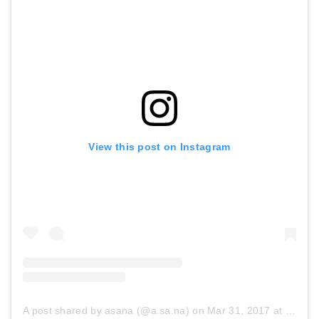
View this post on Instagram
A post shared by asana (@a.sa.na)
on
Mar 31, 2017 at 8:15pm PDT