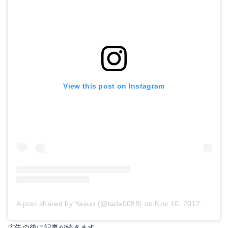
View this post on Instagram
A post shared by Yasuo (@tada0088)
on
Nov 10, 2017 at 6:08am PST
広告の後に記事が続きます