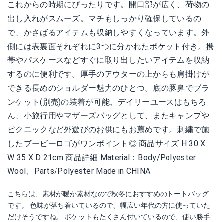
これからの時期にぴったりです。開口部が広く、荷物の
出し入れがスムーズ。マチもしっかり確保しているの
で、かさばるアイテムも収納しやすくなっています。外
側には表裏面それぞれに3つに分かれたポケット付き。携
帯やパスケースなどすぐに取り出したいアイテムを収納
するのに便利です。厚手のアウターの上からも肩掛けが
できる長めのショルダー魅力のひとつ。底の豚鼻でブラ
ンケット(別売)の装着が可能。デイリーユースはもちろ
ん、小旅行用やマザーズバッグとして、またキャンプや
ピクニックなど外遊びのお供にもお薦めです。刺繍で施
したブービーロゴがワンポイント◎ 商品サイズ H 30 X
W 35 X D 21cm 商品詳細 Material：Body/Polyester
Wool、Parts/Polyester Made in CHINA
こちらは、素材が暖か素材なので秋冬におすすめのトートバッグ
です。 色味が落ち着いているので、幅広い年代の方に使っていた
だけそうですね。 ポケットもたくさん付いているので、使い勝手