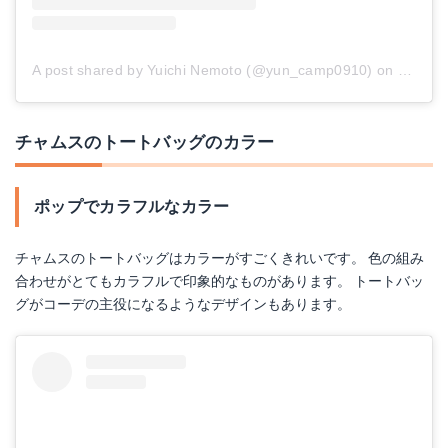
A post shared by Yuichi Nemoto (@yun_camp0910)
on
Dec 28
チャムスのトートバッグのカラー
ポップでカラフルなカラー
チャムスのトートバッグはカラーがすごくきれいです。 色の組み
合わせがとてもカラフルで印象的なものがあります。 トートバッ
グがコーデの主役になるようなデザインもあります。